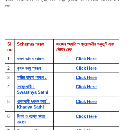
হলো -
Sl 
Scheme/ প্রকল্প 
আবেদন পদ্ধতি ও প্রয়োজনীয় ডকুমেন্ট এবং 
no
স্টেটাস চেক 
1
বাংলা আবাস যোজনা 
Click Here
2
কৃষক বন্ধু প্রকল্প 
Click Here
3
লক্ষ্মীর ভান্ডার প্রকল্প : 
Click Here
4
স্বাস্থ্যসাথী : 
Click Here
Swasthya Sathi
5
খাদ্যসাথী /রেশন কার্ড : 
Click Here
Khadya Sathi
6
বিধবা ও বয়স্ক ভাতা 
Click Here
২০২৩ 