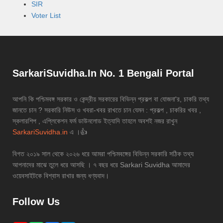
SIR
Voter List
SarkariSuvidha.In No. 1 Bengali Portal
আপনি কি পশ্চিমবঙ্গ সরকার ও কেন্দ্রীয় সরকারের বিভিন্ন প্রকল্প বা যোজনা'র, চাকরি তথ্য
জানতে চান ? সরকারি নিউস ও খবরা-খবর রাখতে চান যেমন : প্রকল্প , চাকরির খবর ,
স্কলারশিপ , এপ্লিকেশন ফর্ম ডাউনলোড ইত্যাদি তাহলে অবশই নজর রাখুন
SarkariSuvidha.in
এ ।👍
বিগত ২০১৯ সাল থেকে ২০২৬ ধরে আমরা পশ্চিমবঙ্গের বিভিন্ন সরকারি সঠিক তথ্য
আপনাদের মাঝে তুলে ধরে আসছি । ৭ বছর ধরে Sarkari Suvidha আমাদের
ওয়েবসাইটকে বিশ্বাস রাখার জন্য ধণ্যবাদ।
Follow Us