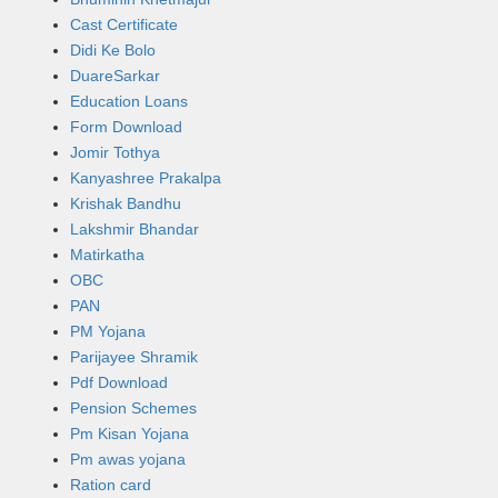
Cast Certificate
Didi Ke Bolo
DuareSarkar
Education Loans
Form Download
Jomir Tothya
Kanyashree Prakalpa
Krishak Bandhu
Lakshmir Bhandar
Matirkatha
OBC
PAN
PM Yojana
Parijayee Shramik
Pdf Download
Pension Schemes
Pm Kisan Yojana
Pm awas yojana
Ration card