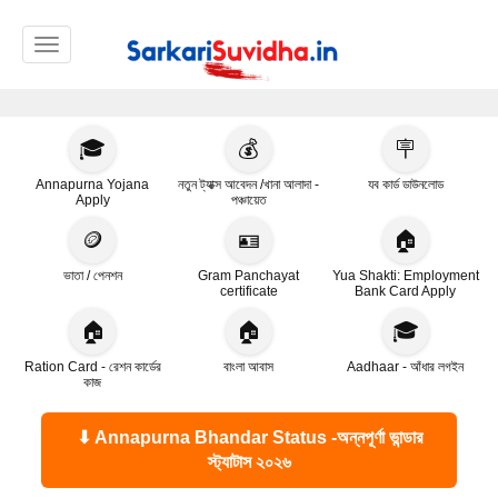
Toggle navigation
🎓
💰
🪧
Annapurna Yojana
নতুন ট্যাক্স আবেদন /খানা আলাদা -
যব কার্ড ডাউনলোড
Apply
পঞ্চায়েত
🪙
🪪
🏠
ভাতা / পেনশন
Gram Panchayat
Yua Shakti: Employment
certificate
Bank Card Apply
🏠
🏠
🎓
Ration Card - রেশন কার্ডের
বাংলা আবাস
Aadhaar - আঁধার লগইন
কাজ
⬇ Annapurna Bhandar Status -অন্নপূর্ণা ভান্ডার
স্ট্যাটাস ২০২৬