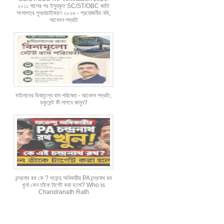
২০১১ সালের পর ইস্যুকৃত SC/ST/OBC জাতি
শংসাপত্র পুনঃযাচাইকরণ ২০২৬ - প্রয়োজনীয় নথি,
আবেদন পদ্ধতি
মহিলাদের বিনামূল্যে বাস পরিষেবা - আবেদন পদ্ধতি,
ডকুমেন্ট কী লাগবে জানুন?
চন্দ্রনাথ রথ কে ? শুভেন্দু অধিকারীর PA চন্দ্রনাথ রথ
খুন! কেন তাঁকে টার্গেট করা হলো? Who is
Chandranath Rath