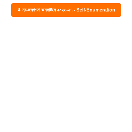
⬇ স্ব-জনগণনা অনলাইনে ২০২৬-২৭ - Self-Enumeration