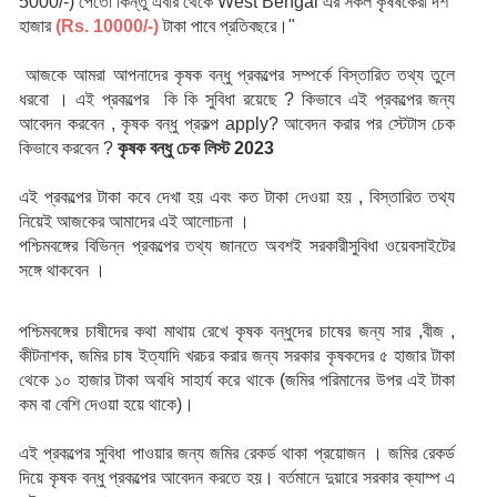
5000/-) পেতো কিন্তু এবার থেকে West Bengal এর সকল কৃষষকেরা দশ 
হাজার 
(Rs. 10000/-) 
টাকা পাবে প্রতিবছরে।"
আজকে আমরা আপনাদের কৃষক বন্ধু প্রকল্পের সম্পর্কে বিস্তারিত তথ্য তুলে
ধরবো । এই প্রকল্পের কি কি সুবিধা রয়েছে ? কিভাবে এই প্রকল্পের জন্য
আবেদন করবেন ,
কৃষক বন্ধু প্রকল্প apply? 
আবেদন করার পর স্টেটাস চেক
কিভাবে করবেন ?
কৃষক বন্ধু চেক লিস্ট 2023
এই প্রকল্পের টাকা কবে দেখা হয় এবং কত টাকা দেওয়া হয় , বিস্তারিত তথ্য
নিয়েই আজকের আমাদের এই আলোচনা ।
পশ্চিমবঙ্গের বিভিন্ন প্রকল্পের তথ্য জানতে অবশই সরকারীসুবিধা ওয়েবসাইটের
সঙ্গে থাকবেন ।
পশ্চিমবঙ্গের চাষীদের কথা মাথায় রেখে কৃষক বন্ধুদের চাষের জন্য সার ,বীজ ,
কীটনাশক, জমির চাষ ইত্যাদি খরচর করার জন্য সরকার কৃষকদের ৫ হাজার টাকা
থেকে ১০ হাজার টাকা অবধি সাহার্য করে থাকে (জমির পরিমানের উপর এই টাকা
কম বা বেশি দেওয়া হয়ে থাকে)।
এই প্রকল্পের সুবিধা পাওয়ার জন্য জমির রেকর্ড থাকা প্রয়োজন । জমির রেকর্ড
দিয়ে কৃষক বন্ধু প্রকল্পের আবেদন করতে হয়। বর্তমানে দুয়ারে সরকার ক্যাম্প এ