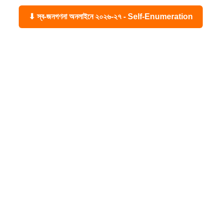
⬇ স্ব-জনগণনা অনলাইনে ২০২৬-২৭ - Self-Enumeration