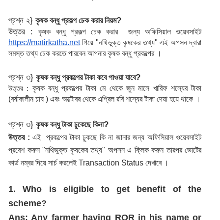
প্রশ্ন ২} 
?
কৃষক বন্ধু প্রকল্প চেক করার নিয়ম
উত্তর : 
কৃষক বন্ধু প্রকল্প চেক করার  জন্য অফিসিয়াল ওয়েবসাইট 
https://matirkatha.net
 গিয়ে "নথিভুক্ত কৃষকের তথ্য" এই অপসন দ্বারা 
সমস্ত তথ্য চেক করতে পারবেন আপনার কৃষক বন্ধু প্রকল্পের ।
প্রশ্ন ৩} 
?
কৃষক বন্ধু প্রকল্পের টাকা কবে পাওয়া যাবে
কৃষক বন্ধু প্রকল্পের টাকা মে থেকে জুন মাসে খারিফ শস্যের টাকা 
উত্তর : 
(বর্ষাকালীন চাষ ) এবং অক্টোবর থেকে এপ্রিল রবি শস্যের টাকা দেয়া হয়ে থাকে ।
প্রশ্ন ৩}
?
কৃষক বন্ধু টাকা ঢুকেছে কিনা
উত্তর : 
এই  প্রকল্পের টাকা ঢুকছে কি না জানার জন্য অফিসিয়াল ওয়েবসাইট 
প্রবেশ করুন "নথিভুক্ত কৃষকের তথ্য" অপসন এ ক্লিক করুন তারপর ভোটের 
কার্ড নম্বর দিয়ে সার্চ করলেই Transaction Status দেখাবে ।
1. Who is eligible to get benefit of the
scheme?
Ans: Any farmer having ROR in his name or