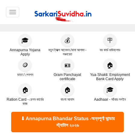
Toggle navigation
🎓
💰
🪧
Annapurna Yojana
নতুন ট্যাক্স আবেদন /খানা আলাদা -
যব কার্ড ডাউনলোড
Apply
পঞ্চায়েত
🪙
🪪
🏠
ভাতা / পেনশন
Gram Panchayat
Yua Shakti: Employment
certificate
Bank Card Apply
🏠
🏠
🎓
Ration Card - রেশন কার্ডের
বাংলা আবাস
Aadhaar - আঁধার লগইন
কাজ
⬇ Annapurna Bhandar Status -অন্নপূর্ণা ভান্ডার
স্ট্যাটাস ২০২৬