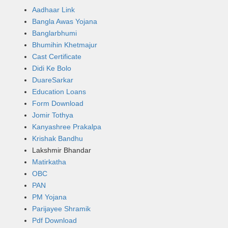
Aadhaar Link
Bangla Awas Yojana
Banglarbhumi
Bhumihin Khetmajur
Cast Certificate
Didi Ke Bolo
DuareSarkar
Education Loans
Form Download
Jomir Tothya
Kanyashree Prakalpa
Krishak Bandhu
Lakshmir Bhandar
Matirkatha
OBC
PAN
PM Yojana
Parijayee Shramik
Pdf Download