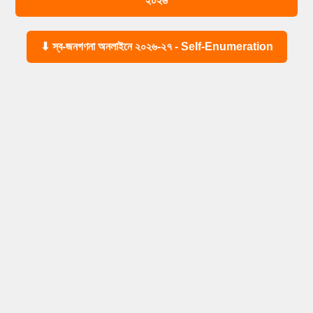
২০২৬
⬇ স্ব-জনগণনা অনলাইনে ২০২৬-২৭ - Self-Enumeration