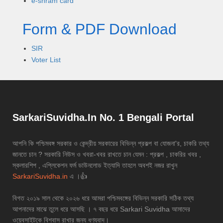
e-shram card
Form & PDF Download
SIR
Voter List
SarkariSuvidha.In No. 1 Bengali Portal
আপনি কি পশ্চিমবঙ্গ সরকার ও কেন্দ্রীয় সরকারের বিভিন্ন প্রকল্প বা যোজনা'র, চাকরি তথ্য
জানতে চান ? সরকারি নিউস ও খবরা-খবর রাখতে চান যেমন : প্রকল্প , চাকরির খবর ,
স্কলারশিপ , এপ্লিকেশন ফর্ম ডাউনলোড ইত্যাদি তাহলে অবশই নজর রাখুন
SarkariSuvidha.in
এ ।👍
বিগত ২০১৯ সাল থেকে ২০২৬ ধরে আমরা পশ্চিমবঙ্গের বিভিন্ন সরকারি সঠিক তথ্য
আপনাদের মাঝে তুলে ধরে আসছি । ৭ বছর ধরে Sarkari Suvidha আমাদের
ওয়েবসাইটকে বিশ্বাস রাখার জন্য ধণ্যবাদ।