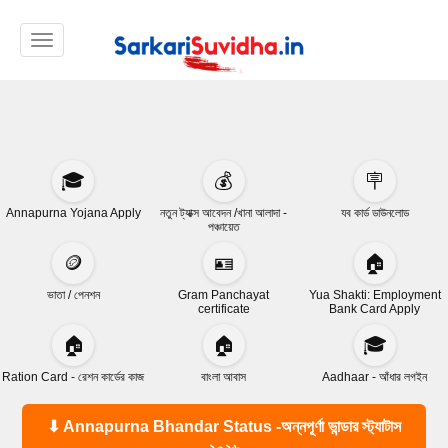
Toggle navigation
🎓
💰
🪧
Annapurna Yojana Apply
নতুন ট্যাক্স আবেদন /খানা আলাদা -
যব কার্ড ডাউনলোড
পঞ্চায়েত
🪙
🪪
🏠
ভাতা / পেনশন
Gram Panchayat
Yua Shakti: Employment
certificate
Bank Card Apply
🏠
🏠
🎓
Ration Card - রেশন কার্ডের কাজ
বাংলা আবাস
Aadhaar - আঁধার লগইন
⬇ Annapurna Bhandar Status -অন্নপূর্ণা ভান্ডার স্ট্যাটাস