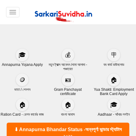
Toggle navigation
🎓
💰
🪧
Annapurna Yojana Apply
নতুন ট্যাক্স আবেদন /খানা আলাদা -
যব কার্ড ডাউনলোড
পঞ্চায়েত
🪙
🪪
🏠
ভাতা / পেনশন
Gram Panchayat
Yua Shakti: Employment
certificate
Bank Card Apply
🏠
🏠
🎓
Ration Card - রেশন কার্ডের কাজ
বাংলা আবাস
Aadhaar - আঁধার লগইন
⬇ Annapurna Bhandar Status -অন্নপূর্ণা ভান্ডার স্ট্যাটাস