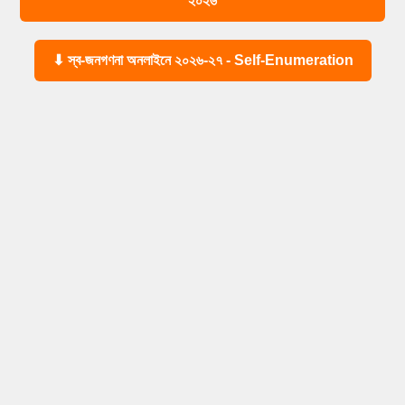
২০২৬
⬇ স্ব-জনগণনা অনলাইনে ২০২৬-২৭ - Self-Enumeration