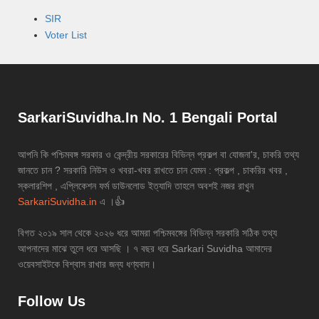
SIR
Voter List
SarkariSuvidha.In No. 1 Bengali Portal
আপনি কি পশ্চিমবঙ্গ সরকার ও কেন্দ্রীয় সরকারের বিভিন্ন প্রকল্প বা যোজনা'র, চাকরি তথ্য
জানতে চান ? সরকারি নিউস ও খবরা-খবর রাখতে চান যেমন : প্রকল্প , চাকরির খবর ,
স্কলারশিপ , এপ্লিকেশন ফর্ম ডাউনলোড ইত্যাদি তাহলে অবশই নজর রাখুন
SarkariSuvidha.in
এ ।👍
বিগত ২০১৯ সাল থেকে ২০২৬ ধরে আমরা পশ্চিমবঙ্গের বিভিন্ন সরকারি সঠিক তথ্য
আপনাদের মাঝে তুলে ধরে আসছি । ৭ বছর ধরে Sarkari Suvidha আমাদের
ওয়েবসাইটকে বিশ্বাস রাখার জন্য ধণ্যবাদ।
Follow Us