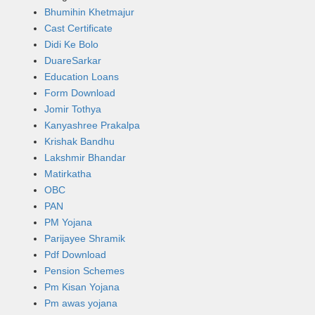
Bhumihin Khetmajur
Cast Certificate
Didi Ke Bolo
DuareSarkar
Education Loans
Form Download
Jomir Tothya
Kanyashree Prakalpa
Krishak Bandhu
Lakshmir Bhandar
Matirkatha
OBC
PAN
PM Yojana
Parijayee Shramik
Pdf Download
Pension Schemes
Pm Kisan Yojana
Pm awas yojana