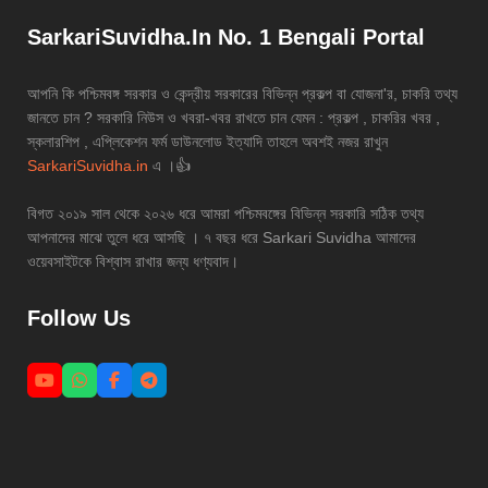
SarkariSuvidha.In No. 1 Bengali Portal
আপনি কি পশ্চিমবঙ্গ সরকার ও কেন্দ্রীয় সরকারের বিভিন্ন প্রকল্প বা যোজনা'র, চাকরি তথ্য
জানতে চান ? সরকারি নিউস ও খবরা-খবর রাখতে চান যেমন : প্রকল্প , চাকরির খবর ,
স্কলারশিপ , এপ্লিকেশন ফর্ম ডাউনলোড ইত্যাদি তাহলে অবশই নজর রাখুন
SarkariSuvidha.in
এ ।👍
বিগত ২০১৯ সাল থেকে ২০২৬ ধরে আমরা পশ্চিমবঙ্গের বিভিন্ন সরকারি সঠিক তথ্য
আপনাদের মাঝে তুলে ধরে আসছি । ৭ বছর ধরে Sarkari Suvidha আমাদের
ওয়েবসাইটকে বিশ্বাস রাখার জন্য ধণ্যবাদ।
Follow Us