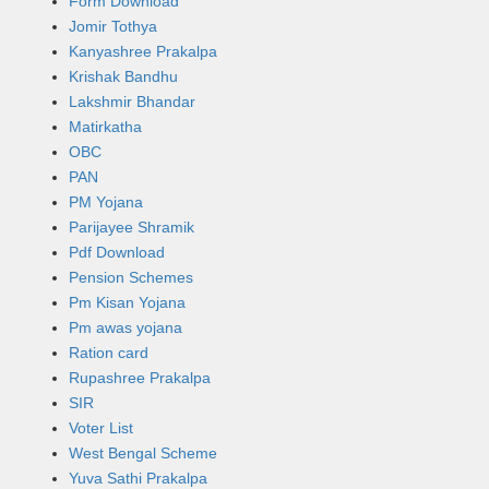
Form Download
Jomir Tothya
Kanyashree Prakalpa
Krishak Bandhu
Lakshmir Bhandar
Matirkatha
OBC
PAN
PM Yojana
Parijayee Shramik
Pdf Download
Pension Schemes
Pm Kisan Yojana
Pm awas yojana
Ration card
Rupashree Prakalpa
SIR
Voter List
West Bengal Scheme
Yuva Sathi Prakalpa