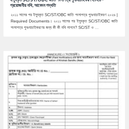
প্রয়োজনীয় নথি, আবেদন পদ্ধতি
২০১১ সালের পর ইস্যুকৃত SC/ST/OBC জাতি শংসাপত্র পুনঃযাচাইকরণ ২০২৬ |
Required Documents। ২০১১ সালের পর ইস্যুকৃত SC/ST/OBC জাতি
শংসাপত্র পুনঃযাচাইকরণের জন্য কী কী নথি লাগবে? SC/ST ও …