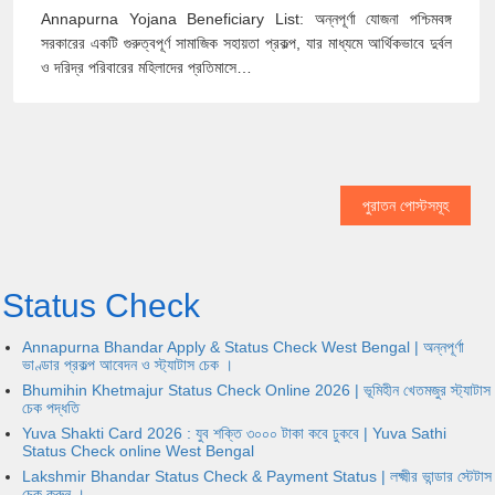
Annapurna Yojana Beneficiary List: অন্নপূর্ণা যোজনা পশ্চিমবঙ্গ
সরকারের একটি গুরুত্বপূর্ণ সামাজিক সহায়তা প্রকল্প, যার মাধ্যমে আর্থিকভাবে দুর্বল
ও দরিদ্র পরিবারের মহিলাদের প্রতিমাসে…
পুরাতন পোস্টসমূহ
Status Check
Annapurna Bhandar Apply & Status Check West Bengal | অন্নপূর্ণা
ভাণ্ডার প্রকল্প আবেদন ও স্ট্যাটাস চেক ।
Bhumihin Khetmajur Status Check Online 2026 | ভূমিহীন খেতমজুর স্ট্যাটাস
চেক পদ্ধতি
Yuva Shakti Card 2026 : যুব শক্তি ৩০০০ টাকা কবে ঢুকবে | Yuva Sathi
Status Check online West Bengal
Lakshmir Bhandar Status Check & Payment Status | লক্ষ্মীর ভান্ডার স্টেটাস
চেক করুন ।