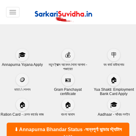
Toggle navigation
🎓
💰
🪧
Annapurna Yojana Apply
নতুন ট্যাক্স আবেদন /খানা আলাদা -
যব কার্ড ডাউনলোড
পঞ্চায়েত
🪙
🪪
🏠
ভাতা / পেনশন
Gram Panchayat
Yua Shakti: Employment
certificate
Bank Card Apply
🏠
🏠
🎓
Ration Card - রেশন কার্ডের কাজ
বাংলা আবাস
Aadhaar - আঁধার লগইন
⬇ Annapurna Bhandar Status -অন্নপূর্ণা ভান্ডার স্ট্যাটাস