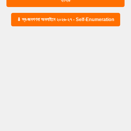
২০২৬
⬇ স্ব-জনগণনা অনলাইনে ২০২৬-২৭ - Self-Enumeration