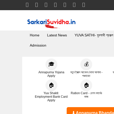
Home
Latest News
YUVA SATHI- যুবসাথী প্রকল্প
Admission
🎓
💰
Annapurna Yojana
নতুন ট্যাক্স আবেদন /খানা আলাদা -
য
Apply
পঞ্চায়েত
🏠
🏠
Yua Shakti:
Ration Card - রেশন কার্ডের
Employment Bank Card
কাজ
Apply
⬇ Annapurna Bhandar Statu