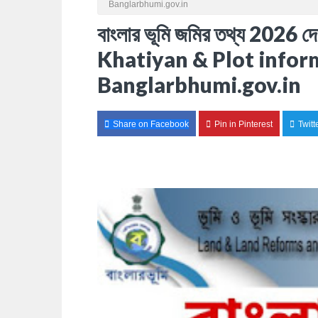
Banglarbhumi.gov.in
বাংলার ভূমি জমির তথ্য 202
Khatiyan & Plot infor
Banglarbhumi.gov.in
Share on Facebook
Pin in Pinterest
Twitt