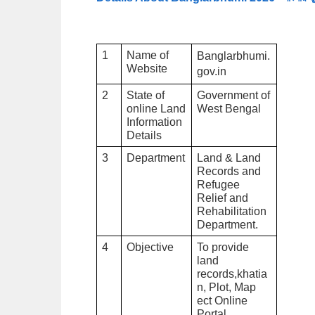
1
Name of 
Banglarbhumi.
Website 
gov.in
2
State of 
Government of 
online Land 
West Bengal 
Information 
Details 
3
Department
Land & Land 
Records and 
Refugee 
Relief and 
Rehabilitation 
Department.
4
Objective
To provide 
land 
records,khatia
n, Plot, Map 
ect Online 
Portal 