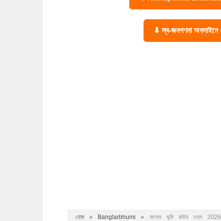
⬇ স্ব-জনগণনা অনলাইন
হোম
»
Banglarbhumi
»
বাংলার ভূমি জমির তথ্য 2