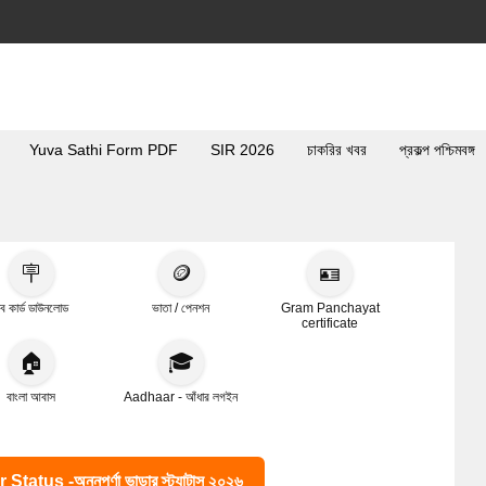
Yuva Sathi Form PDF
SIR 2026
চাকরির খবর
প্রকল্প পশ্চিমবঙ্গ
🪧
🪙
🪪
ব কার্ড ডাউনলোড
ভাতা / পেনশন
Gram Panchayat
certificate
🏠
🎓
বাংলা আবাস
Aadhaar - আঁধার লগইন
s -অন্নপূর্ণা ভান্ডার স্ট্যাটাস ২০২৬