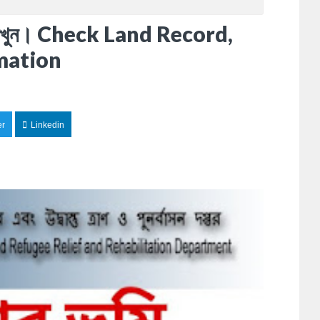
6 দেখুন। Check Land Record,
mation
er
Linkedin