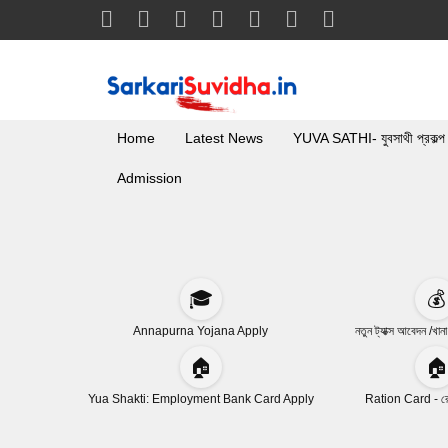
Home
Latest News
YUVA SATHI- যুবসাথী প্রকল্প
Admission
🎓
💰
Annapurna Yojana Apply
নতুন ট্যাক্স আবেদন /খান
🏠
🏠
Yua Shakti: Employment Bank Card Apply
Ration Card - রেশ