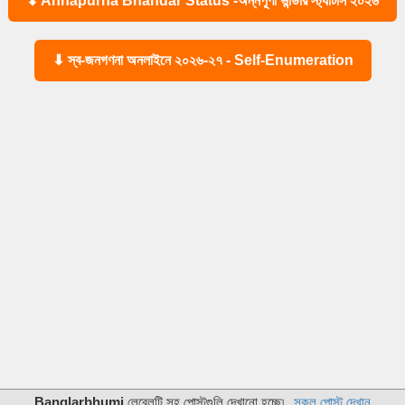
⬇ Annapurna Bhandar Status -অন্নপূর্ণা ভান্ডার স্ট্যাটাস ২০২৬
⬇ স্ব-জনগণনা অনলাইনে ২০২৬-২৭ - Self-Enumeration
Banglarbhumi
লেবেলটি সহ পোস্টগুলি দেখানো হচ্ছে৷
সকল পোস্ট দেখান