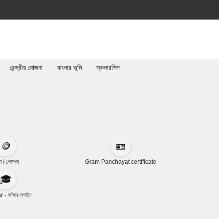
কেন্দ্রীয় যোজনা
বাংলার ভূমি
স্কলারশিপ
🪙
🪪
া / পেনশন
Gram Panchayat certificate
🎓
 - আঁধার লগইন