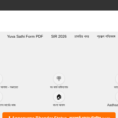
Yuva Sathi Form PDF
SIR 2026
চাকরির খবর
প্রকল্প পশ্চিমবঙ্গ
🪧
া আলাদা - পঞ্চায়েত
যব কার্ড ডাউনলোড
ভাত
🏠
ন কার্ডের কাজ
বাংলা আবাস
Aadhaar