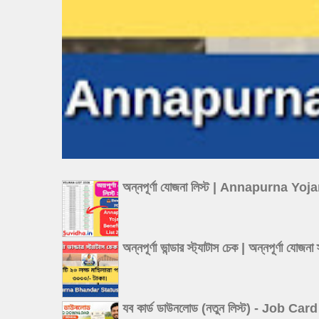
অন্নপূর্ণা যোজনা লিস্ট | Annapurna Y
অন্নপূর্ণা ভান্ডার স্ট্যাটাস চেক | অন্
যব কার্ড ডাউনলোড (নতুন লিস্ট) - Job