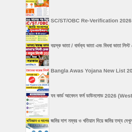
SC/ST/OBC Re-Verification 2026: ২০১১ 
বয়স্ক ভাতা / বার্ধক্য ভাতা এবং বিধবা
Bangla Awas Yojana New List 2026: বা
যব কার্ড আবেদন ফর্ম ডাউনলোড 2026 
জমির দাগ নম্বর ও খতিয়ান দিয়ে জমির 