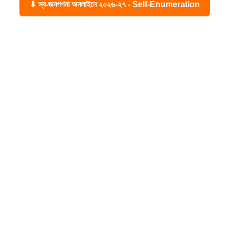
⬇ স্ব-জনগণনা অনলাইনে ২০২৬-২৭ - Self-Enumeration