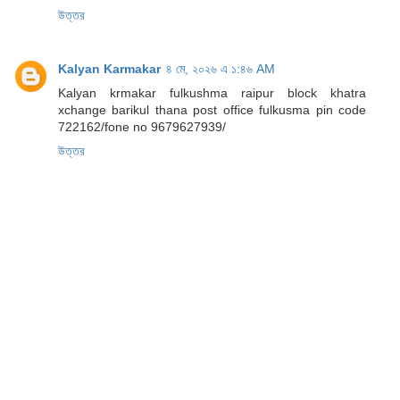
উত্তর
Kalyan Karmakar
৪ মে, ২০২৬ এ ১:৪৬ AM
Kalyan krmakar fulkushma raipur block khatra
xchange barikul thana post office fulkusma pin code
722162/fone no 9679627939/
উত্তর