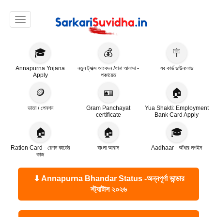
Toggle navigation
🎓
💰
🪧
Annapurna Yojana
নতুন ট্যাক্স আবেদন /খানা আলাদা -
যব কার্ড ডাউনলোড
Apply
পঞ্চায়েত
🪙
🪪
🏠
ভাতা / পেনশন
Gram Panchayat
Yua Shakti: Employment
certificate
Bank Card Apply
🏠
🏠
🎓
Ration Card - রেশন কার্ডের
বাংলা আবাস
Aadhaar - আঁধার লগইন
কাজ
⬇ Annapurna Bhandar Status -অন্নপূর্ণা ভান্ডার
স্ট্যাটাস ২০২৬