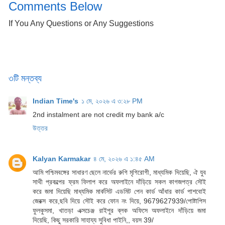
Comments Below
If You Any Questions or Any Suggestions
৩টি মন্তব্য
Indian Time's
১ মে, ২০২৬ এ ৩:২৮ PM
2nd instalment are not credit my bank a/c
উত্তর
Kalyan Karmakar
৪ মে, ২০২৬ এ ১:৪৫ AM
আমি পশ্চিমবঙ্গের সাধারণ ছেলে নার্ভের রুগি মৃগিরোগী, মাধ্যমিক দিয়েছি, ঐ যুব
সাথী প্রকল্পের ফ্রম ফিলাপ করে অফলাইনে দাঁড়িয়ে সকল কাগজপত্র সৌই
করে জমা দিয়েছি মাধ্যমিক মার্কসিট এডমিট পেন কার্ড আঁধার কার্ড পাশবোই
জেরক্স করে,ছবি দিয়ে সৌই করে ফোন নং দিয়ে, 9679627939/পোষ্টাপিস
ফুলকুসমা, খাতড়া এক্সচেঞ্জ রাইপুর ব্লক অফিসে অফলাইনে দাঁড়িয়ে জমা
দিয়েছি, কিছু সরকারি সাহায্য সুবিধা পাইনি,, বয়স 39/