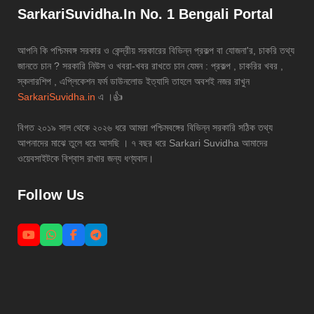
SarkariSuvidha.In No. 1 Bengali Portal
আপনি কি পশ্চিমবঙ্গ সরকার ও কেন্দ্রীয় সরকারের বিভিন্ন প্রকল্প বা যোজনা'র, চাকরি তথ্য
জানতে চান ? সরকারি নিউস ও খবরা-খবর রাখতে চান যেমন : প্রকল্প , চাকরির খবর ,
স্কলারশিপ , এপ্লিকেশন ফর্ম ডাউনলোড ইত্যাদি তাহলে অবশই নজর রাখুন
SarkariSuvidha.in
এ ।👍
বিগত ২০১৯ সাল থেকে ২০২৬ ধরে আমরা পশ্চিমবঙ্গের বিভিন্ন সরকারি সঠিক তথ্য
আপনাদের মাঝে তুলে ধরে আসছি । ৭ বছর ধরে Sarkari Suvidha আমাদের
ওয়েবসাইটকে বিশ্বাস রাখার জন্য ধণ্যবাদ।
Follow Us