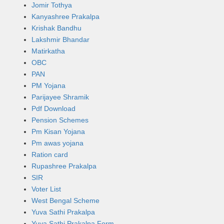
Jomir Tothya
Kanyashree Prakalpa
Krishak Bandhu
Lakshmir Bhandar
Matirkatha
OBC
PAN
PM Yojana
Parijayee Shramik
Pdf Download
Pension Schemes
Pm Kisan Yojana
Pm awas yojana
Ration card
Rupashree Prakalpa
SIR
Voter List
West Bengal Scheme
Yuva Sathi Prakalpa
Yuva Sathi Prakalpa Form