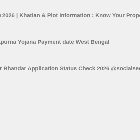
তথ্য দেখুন 2026 | Khatian & Plot Information : Know Your P
বে? Annapurna Yojana Payment date West Bengal
 : Lakshmir Bhandar Application Status Check 2026 @socials