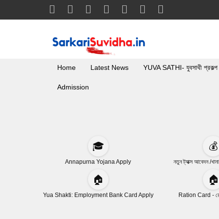
Home
Latest News
YUVA SATHI- যুবসাথী প্রকল্প
Admission
🎓
💰
Annapurna Yojana Apply
নতুন ট্যাক্স আবেদন /খান
🏠
🏠
Yua Shakti: Employment Bank Card Apply
Ration Card - রেশ