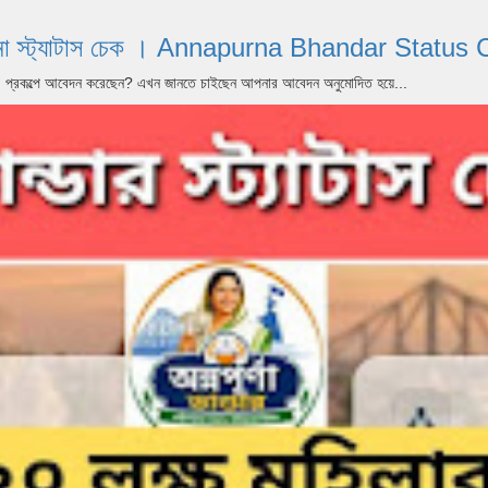
পূর্ণা যোজনা স্ট্যাটাস চেক । Annapurna Bhandar S
dar) প্রকল্পে আবেদন করেছেন? এখন জানতে চাইছেন আপনার আবেদন অনুমোদিত হয়ে...