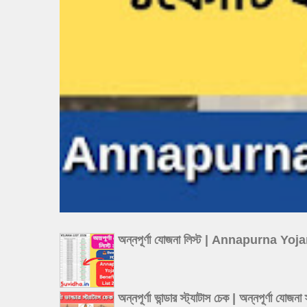
অন্নপূর্ণা যোজনা লিস্ট | Annapurna Y
অন্নপূর্ণা ভান্ডার স্ট্যাটাস চেক | অন্