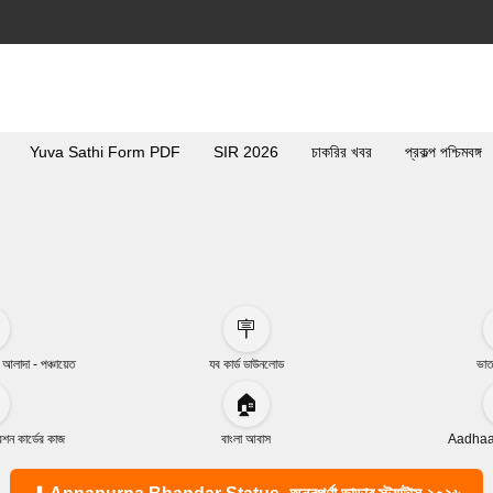
Yuva Sathi Form PDF
SIR 2026
চাকরির খবর
প্রকল্প পশ্চিমবঙ্গ
🪧
া আলাদা - পঞ্চায়েত
যব কার্ড ডাউনলোড
ভাত
🏠
ন কার্ডের কাজ
বাংলা আবাস
Aadhaar