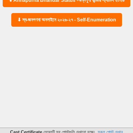
⬇ Annapurna Bhandar Status -অন্নপূর্ণা ভান্ডার স্ট্যাটাস ২০২৬
⬇ স্ব-জনগণনা অনলাইনে ২০২৬-২৭ - Self-Enumeration
Cast Certificate
লেবেলটি সহ পোস্টগুলি দেখানো হচ্ছে৷
সকল পোস্ট দেখান