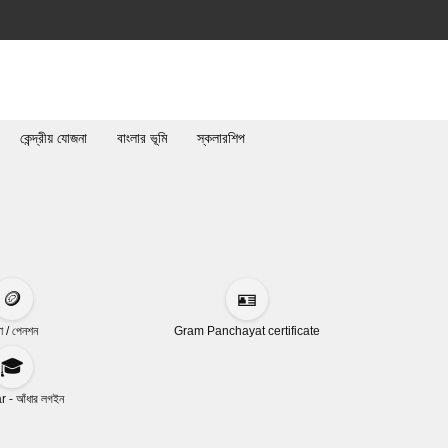
কেন্দ্রীয় যোজনা
বাংলার ভূমি
স্কলারশিপ
🪙
🪪
া / পেনশন
Gram Panchayat certificate
🎓
 - আঁধার লগইন