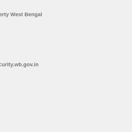
roperty West Bengal
ecurity.wb.gov.in