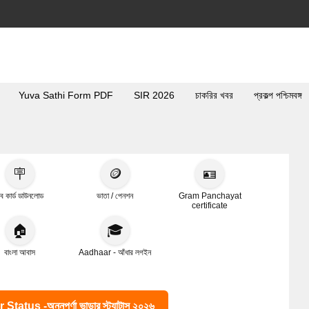
Yuva Sathi Form PDF
SIR 2026
চাকরির খবর
প্রকল্প পশ্চিমবঙ্গ
🪧
🪙
🪪
ব কার্ড ডাউনলোড
ভাতা / পেনশন
Gram Panchayat
certificate
🏠
🎓
বাংলা আবাস
Aadhaar - আঁধার লগইন
s -অন্নপূর্ণা ভান্ডার স্ট্যাটাস ২০২৬