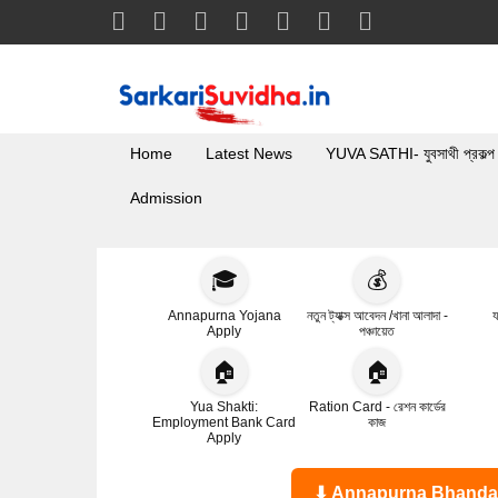
Home
Latest News
YUVA SATHI- যুবসাথী প্রকল্প
Admission
🎓
💰
Annapurna Yojana
নতুন ট্যাক্স আবেদন /খানা আলাদা -
য
Apply
পঞ্চায়েত
🏠
🏠
Yua Shakti:
Ration Card - রেশন কার্ডের
Employment Bank Card
কাজ
Apply
⬇ Annapurna Bhandar Statu