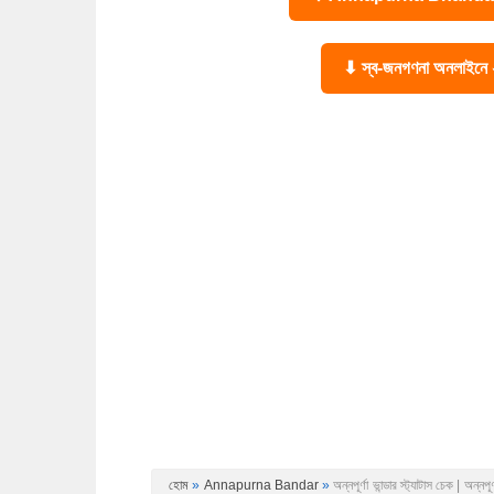
⬇ স্ব-জনগণনা অনলাইন
হোম
»
Annapurna Bandar
»
অন্নপূর্ণা ভান্ডার স্ট্যাটাস চেক