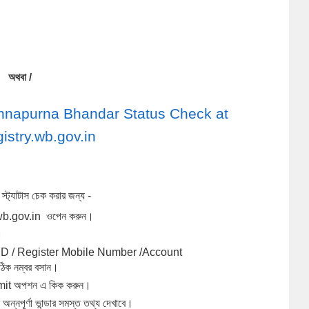
অথবা /
দ্ধতি - Annapurna Bhandar Status Check at 
gistry.wb.gov.in
ার স্ট্যাটাস চেক করার জন্য - 
y.wb.gov.in  ওপেন করুন।
।
ID / Register Mobile Number /Account 
িক নম্বর বসান।
mit অপশন এ কিক করুন।
ন্নপূর্ণা ভান্ডার সমস্ত তথ্য দেখাবে। 