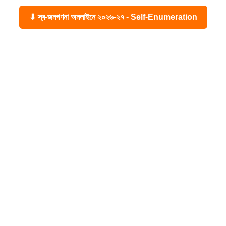
⬇ স্ব-জনগণনা অনলাইনে ২০২৬-২৭ - Self-Enumeration