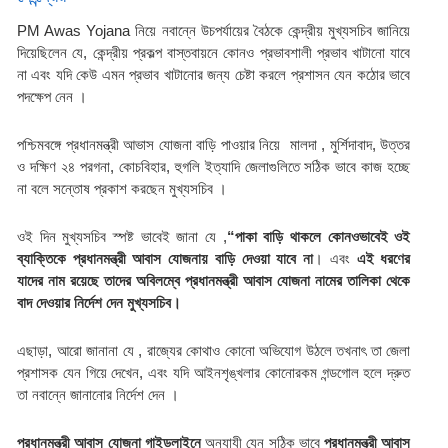
PM Awas Yojana নিয়ে নবান্নে উচপর্যায়ের বৈঠকে কেন্দ্রীয় মুখ্যসচিব জানিয়ে 
দিয়েছিলেন যে, কেন্দ্রীয় প্রকল্প বাস্তবায়নে কোনও প্রভাবশালী প্রভাব খাটানো যাবে 
না এবং যদি কেউ এমন প্রভাব খাটানোর জন্য চেষ্টা করলে প্রশাসন যেন কঠোর ভাবে 
পদক্ষেপ নেন । 
পশ্চিমবঙ্গে প্রধানমন্ত্রী আভাস যোজনা বাড়ি পাওয়ার নিয়ে  মালদা , মুর্শিদাবাদ, উত্তর 
ও দক্ষিণ ২৪ পরগনা, কোচবিহার, হুগলি ইত্যাদি জেলাগুলিতে সঠিক ভাবে কাজ হচ্ছে 
না বলে সন্তোষ প্রকাশ করছেন মুখ্যসচিব ।
ওই দিন মুখ্যসচিব স্পষ্ট ভাবেই জানা যে ,
“পাকা বাড়ি থাকলে কোনওভাবেই ওই 
ব্যাক্তিকে প্রধানমন্ত্রী আবাস যোজনায় বাড়ি দেওয়া যাবে না
। এবং 
এই ধরণের 
যাদের নাম রয়েছে তাদের অবিলম্বে প্রধানমন্ত্রী আবাস যোজনা নামের তালিকা থেকে 
বাদ দেওয়ার নির্দেশ দেন মুখ্যসচিব।
এছাড়া, আরো জানানা যে , রাজ্যের কোথাও কোনো অভিযোগ উঠলে তখনাৎ তা জেলা 
প্রশাসক যেন গিয়ে দেখেন, এবং যদি আইনশৃঙ্খলার কোনোরকম গন্ডগোল হলে দ্রুত 
তা নবান্নে জানানোর নির্দেশ দেন ।
প্রধানমন্ত্রী আবাস যোজনা গাইডলাইনে
 অনুযাযী যেন সঠিক ভাবে 
প্রধানমন্ত্রী আবাস 