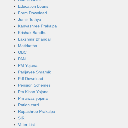
Education Loans
Form Download
Jomir Tothya
Kanyashree Prakalpa
Krishak Bandhu
Lakshmir Bhandar
Matirkatha
OBC
PAN
PM Yojana
Parijayee Shramik
Pdf Download
Pension Schemes
Pm Kisan Yojana
Pm awas yojana
Ration card
Rupashree Prakalpa
SIR
Voter List