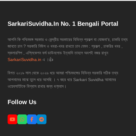
SarkariSuvidha.In No. 1 Bengali Portal
আপনি কি পশ্চিমবঙ্গ সরকার ও কেন্দ্রীয় সরকারের বিভিন্ন প্রকল্প বা যোজনা'র, চাকরি তথ্য
জানতে চান ? সরকারি নিউস ও খবরা-খবর রাখতে চান যেমন : প্রকল্প , চাকরির খবর ,
স্কলারশিপ , এপ্লিকেশন ফর্ম ডাউনলোড ইত্যাদি তাহলে অবশই নজর রাখুন
SarkariSuvidha.in
এ ।👍
বিগত ২০১৯ সাল থেকে ২০২৬ ধরে আমরা পশ্চিমবঙ্গের বিভিন্ন সরকারি সঠিক তথ্য
আপনাদের মাঝে তুলে ধরে আসছি । ৭ বছর ধরে Sarkari Suvidha আমাদের
ওয়েবসাইটকে বিশ্বাস রাখার জন্য ধণ্যবাদ।
Follow Us