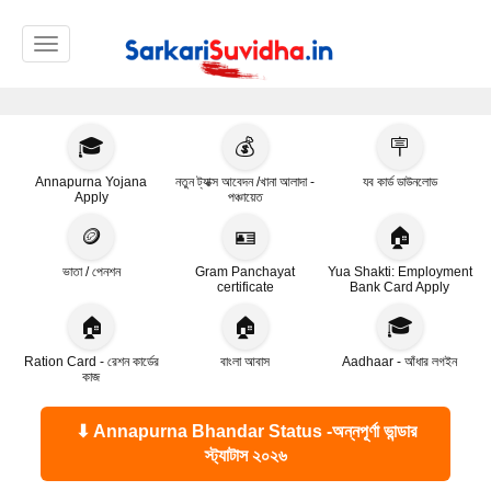
Toggle navigation
🎓
💰
🪧
Annapurna Yojana
নতুন ট্যাক্স আবেদন /খানা আলাদা -
যব কার্ড ডাউনলোড
Apply
পঞ্চায়েত
🪙
🪪
🏠
ভাতা / পেনশন
Gram Panchayat
Yua Shakti: Employment
certificate
Bank Card Apply
🏠
🏠
🎓
Ration Card - রেশন কার্ডের
বাংলা আবাস
Aadhaar - আঁধার লগইন
কাজ
⬇ Annapurna Bhandar Status -অন্নপূর্ণা ভান্ডার
স্ট্যাটাস ২০২৬