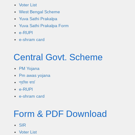
Voter List
West Bengal Scheme
Yuva Sathi Prakalpa
Yuva Sathi Prakalpa Form
e-RUPI
e-shram card
Central Govt. Scheme
PM Yojana
Pm awas yojana
শ্রমিক কার্ড
e-RUPI
e-shram card
Form & PDF Download
SIR
Voter List