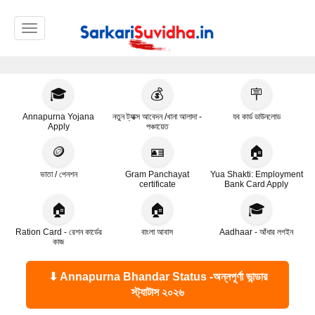
Toggle navigation
🎓
💰
🪧
Annapurna Yojana
নতুন ট্যাক্স আবেদন /খানা আলাদা -
যব কার্ড ডাউনলোড
Apply
পঞ্চায়েত
🪙
🪪
🏠
ভাতা / পেনশন
Gram Panchayat
Yua Shakti: Employment
certificate
Bank Card Apply
🏠
🏠
🎓
Ration Card - রেশন কার্ডের
বাংলা আবাস
Aadhaar - আঁধার লগইন
কাজ
⬇ Annapurna Bhandar Status -অন্নপূর্ণা ভান্ডার
স্ট্যাটাস ২০২৬