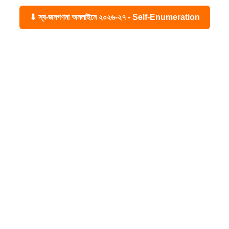
⬇ স্ব-জনগণনা অনলাইনে ২০২৬-২৭ - Self-Enumeration