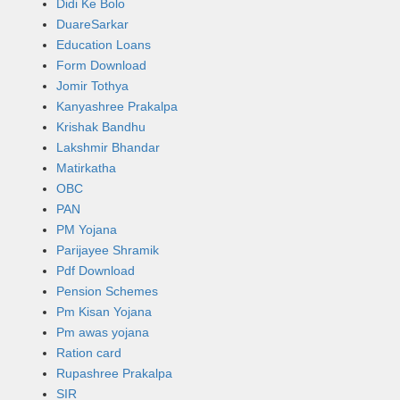
Didi Ke Bolo
DuareSarkar
Education Loans
Form Download
Jomir Tothya
Kanyashree Prakalpa
Krishak Bandhu
Lakshmir Bhandar
Matirkatha
OBC
PAN
PM Yojana
Parijayee Shramik
Pdf Download
Pension Schemes
Pm Kisan Yojana
Pm awas yojana
Ration card
Rupashree Prakalpa
SIR