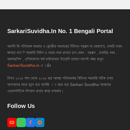
SarkariSuvidha.In No. 1 Bengali Portal
আপনি কি পশ্চিমবঙ্গ সরকার ও কেন্দ্রীয় সরকারের বিভিন্ন প্রকল্প বা যোজনা'র, চাকরি তথ্য
জানতে চান ? সরকারি নিউস ও খবরা-খবর রাখতে চান যেমন : প্রকল্প , চাকরির খবর ,
স্কলারশিপ , এপ্লিকেশন ফর্ম ডাউনলোড ইত্যাদি তাহলে অবশই নজর রাখুন
SarkariSuvidha.in
এ ।👍
বিগত ২০১৯ সাল থেকে ২০২৬ ধরে আমরা পশ্চিমবঙ্গের বিভিন্ন সরকারি সঠিক তথ্য
আপনাদের মাঝে তুলে ধরে আসছি । ৭ বছর ধরে Sarkari Suvidha আমাদের
ওয়েবসাইটকে বিশ্বাস রাখার জন্য ধণ্যবাদ।
Follow Us