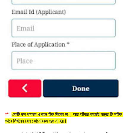
**
একটি বক্স থাকবে ওখানে ঠিক দিবেন না। আর আঁধার কার্ডের নম্বর টি সঠিক 
ভাবে লিখবেন যেন কোনোরকম ভুল না হয়।