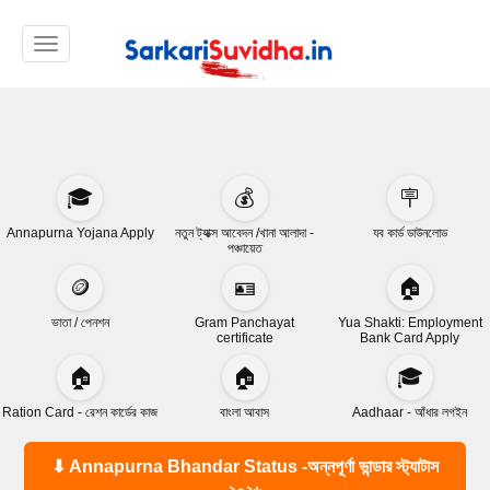
Toggle navigation
🎓
💰
🪧
Annapurna Yojana Apply
নতুন ট্যাক্স আবেদন /খানা আলাদা -
যব কার্ড ডাউনলোড
পঞ্চায়েত
🪙
🪪
🏠
ভাতা / পেনশন
Gram Panchayat
Yua Shakti: Employment
certificate
Bank Card Apply
🏠
🏠
🎓
Ration Card - রেশন কার্ডের কাজ
বাংলা আবাস
Aadhaar - আঁধার লগইন
⬇ Annapurna Bhandar Status -অন্নপূর্ণা ভান্ডার স্ট্যাটাস