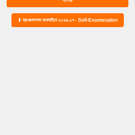
২০২৬
⬇ স্ব-জনগণনা অনলাইনে ২০২৬-২৭ - Self-Enumeration