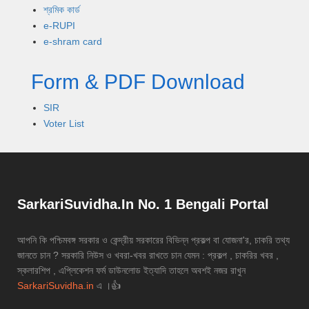
শ্রমিক কার্ড
e-RUPI
e-shram card
Form & PDF Download
SIR
Voter List
SarkariSuvidha.In No. 1 Bengali Portal
আপনি কি পশ্চিমবঙ্গ সরকার ও কেন্দ্রীয় সরকারের বিভিন্ন প্রকল্প বা যোজনা'র, চাকরি তথ্য
জানতে চান ? সরকারি নিউস ও খবরা-খবর রাখতে চান যেমন : প্রকল্প , চাকরির খবর ,
স্কলারশিপ , এপ্লিকেশন ফর্ম ডাউনলোড ইত্যাদি তাহলে অবশই নজর রাখুন
SarkariSuvidha.in
এ ।👍