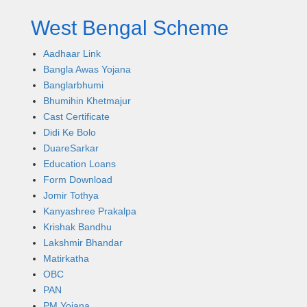
West Bengal Scheme
Aadhaar Link
Bangla Awas Yojana
Banglarbhumi
Bhumihin Khetmajur
Cast Certificate
Didi Ke Bolo
DuareSarkar
Education Loans
Form Download
Jomir Tothya
Kanyashree Prakalpa
Krishak Bandhu
Lakshmir Bhandar
Matirkatha
OBC
PAN
PM Yojana