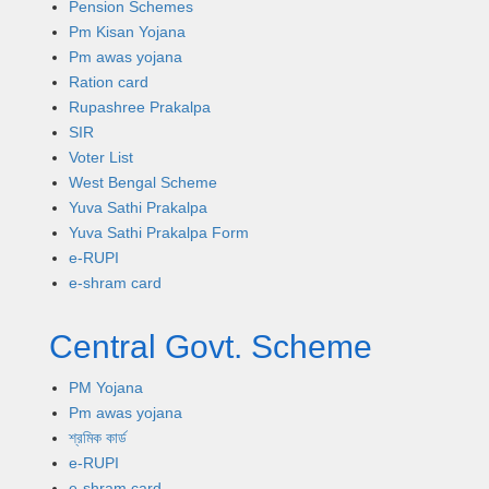
Pension Schemes
Pm Kisan Yojana
Pm awas yojana
Ration card
Rupashree Prakalpa
SIR
Voter List
West Bengal Scheme
Yuva Sathi Prakalpa
Yuva Sathi Prakalpa Form
e-RUPI
e-shram card
Central Govt. Scheme
PM Yojana
Pm awas yojana
শ্রমিক কার্ড
e-RUPI
e-shram card