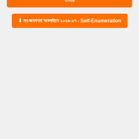
২০২৬
⬇ স্ব-জনগণনা অনলাইনে ২০২৬-২৭ - Self-Enumeration