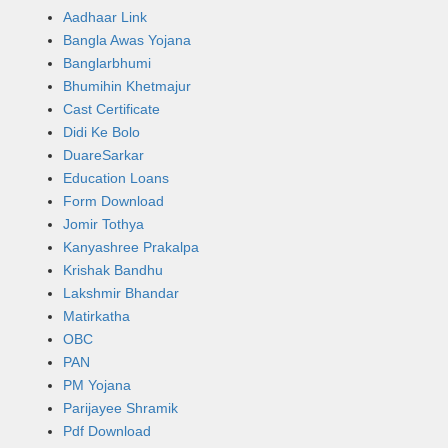
Aadhaar Link
Bangla Awas Yojana
Banglarbhumi
Bhumihin Khetmajur
Cast Certificate
Didi Ke Bolo
DuareSarkar
Education Loans
Form Download
Jomir Tothya
Kanyashree Prakalpa
Krishak Bandhu
Lakshmir Bhandar
Matirkatha
OBC
PAN
PM Yojana
Parijayee Shramik
Pdf Download