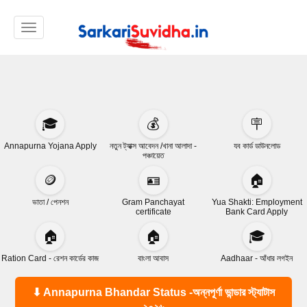
Toggle navigation
🎓
💰
🪧
Annapurna Yojana Apply
নতুন ট্যাক্স আবেদন /খানা আলাদা -
যব কার্ড ডাউনলোড
পঞ্চায়েত
🪙
🪪
🏠
ভাতা / পেনশন
Gram Panchayat
Yua Shakti: Employment
certificate
Bank Card Apply
🏠
🏠
🎓
Ration Card - রেশন কার্ডের কাজ
বাংলা আবাস
Aadhaar - আঁধার লগইন
⬇ Annapurna Bhandar Status -অন্নপূর্ণা ভান্ডার স্ট্যাটাস