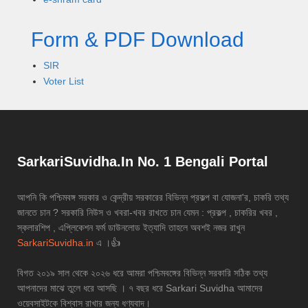
Form & PDF Download
SIR
Voter List
SarkariSuvidha.In No. 1 Bengali Portal
আপনি কি পশ্চিমবঙ্গ সরকার ও কেন্দ্রীয় সরকারের বিভিন্ন প্রকল্প বা যোজনা'র, চাকরি তথ্য
জানতে চান ? সরকারি নিউস ও খবরা-খবর রাখতে চান যেমন : প্রকল্প , চাকরির খবর ,
স্কলারশিপ , এপ্লিকেশন ফর্ম ডাউনলোড ইত্যাদি তাহলে অবশই নজর রাখুন
SarkariSuvidha.in
এ ।👍
বিগত ২০১৯ সাল থেকে ২০২৬ ধরে আমরা পশ্চিমবঙ্গের বিভিন্ন সরকারি সঠিক তথ্য
আপনাদের মাঝে তুলে ধরে আসছি । ৭ বছর ধরে Sarkari Suvidha আমাদের
ওয়েবসাইটকে বিশ্বাস রাখার জন্য ধণ্যবাদ।