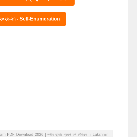
ে ২০২৬-২৭ - Self-Enumeration
PDF Download 2026 | লক্ষ্মীর ভান্ডার প্রকল্প ফর্ম পিডিএফ । Lakshmir