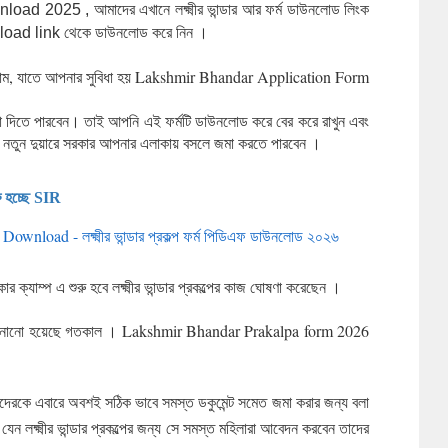
025 , আমাদের এখানে লক্ষ্মীর ভান্ডার আর ফর্ম ডাউনলোড লিংক 
oad link থেকে ডাউনলোড করে নিন ।
ে ধরলাম, যাতে আপনার সুবিধা হয় Lakshmir Bhandar Application Form
া দিতে পারবেন। তাই আপনি এই ফর্মটি ডাউনলোড করে বের করে রাখুন এবং
ে , নতুন দুয়ারে সরকার আপনার এলাকায় বসলে জমা করতে পারবেন ।
ু হচ্ছে SIR
oad - লক্ষ্মীর ভান্ডার প্রকল্প ফর্ম পিডিএফ ডাউনলোড ২০২৬
াম্প এ শুরু হবে লক্ষ্মীর ভান্ডার প্রকল্পের কাজ ঘোষণা করেছেন ।
জানানো হয়েছে গতকাল । Lakshmir Bhandar Prakalpa form 2026
প , তাদেরকে এবারে অবশই সঠিক ভাবে সমস্ত ডকুমেন্ট সমেত জমা করার জন্য বলা
ে যেন লক্ষ্মীর ভান্ডার প্রকল্পের জন্য সে সমস্ত মহিলারা আবেদন করবেন তাদের