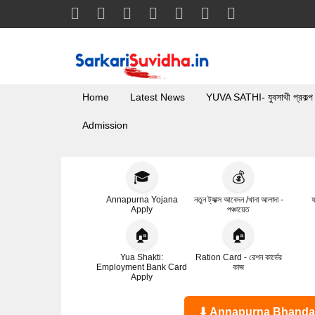
Home
Latest News
YUVA SATHI- যুবসাথী প্রকল্প
Admission
🎓
💰
Annapurna Yojana
নতুন ট্যাক্স আবেদন /খানা আলাদা -
য
Apply
পঞ্চায়েত
🏠
🏠
Yua Shakti:
Ration Card - রেশন কার্ডের
Employment Bank Card
কাজ
Apply
⬇ Annapurna Bhandar Statu