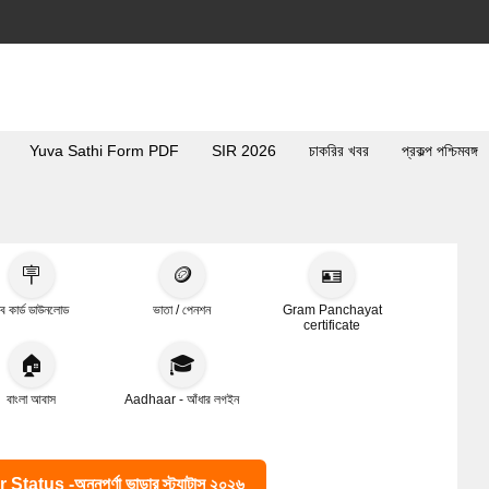
Yuva Sathi Form PDF
SIR 2026
চাকরির খবর
প্রকল্প পশ্চিমবঙ্গ
🪧
🪙
🪪
ব কার্ড ডাউনলোড
ভাতা / পেনশন
Gram Panchayat
certificate
🏠
🎓
বাংলা আবাস
Aadhaar - আঁধার লগইন
s -অন্নপূর্ণা ভান্ডার স্ট্যাটাস ২০২৬