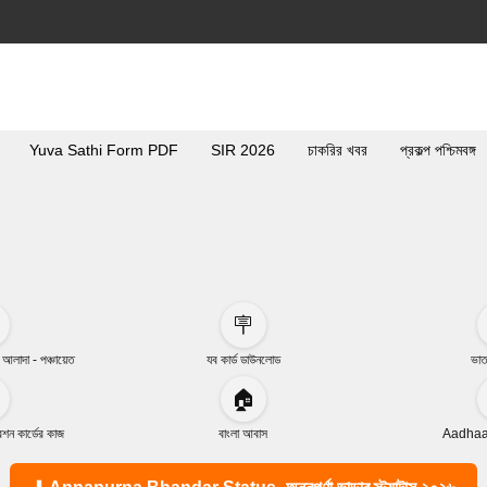
Yuva Sathi Form PDF
SIR 2026
চাকরির খবর
প্রকল্প পশ্চিমবঙ্গ
🪧
া আলাদা - পঞ্চায়েত
যব কার্ড ডাউনলোড
ভাত
🏠
ন কার্ডের কাজ
বাংলা আবাস
Aadhaar