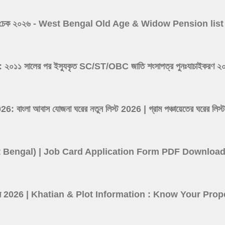
 ভাতা লিস্ট চেক ২০২৬ - West Bengal Old Age & Widow Pension l
সালের পর ইস্যুকৃত SC/ST/OBC জাতি শংসাপত্র পুনঃযাচাইকরণ ২০২৬ -
ংলা আবাস যোজনা ঘরের নতুন লিস্ট 2026 | গ্রাম পঞ্চায়েতের ঘর
(West Bengal) | Job Card Application Form PDF Downloa
তথ্য দেখুন 2026 | Khatian & Plot Information : Know Your P