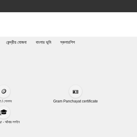
কেন্দ্রীয় যোজনা
বাংলার ভূমি
স্কলারশিপ
🪙
🪪
া / পেনশন
Gram Panchayat certificate
🎓
 - আঁধার লগইন