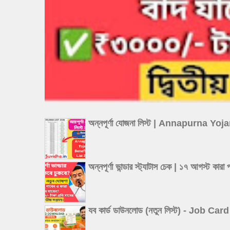
অন্নপূর্ণা যোজনা লিস্ট | Annapurna Y
অন্নপূর্ণা ভান্ডার স্ট্যাটাস চেক | ১৭
যব কার্ড ডাউনলোড (নতুন লিস্ট) - Job