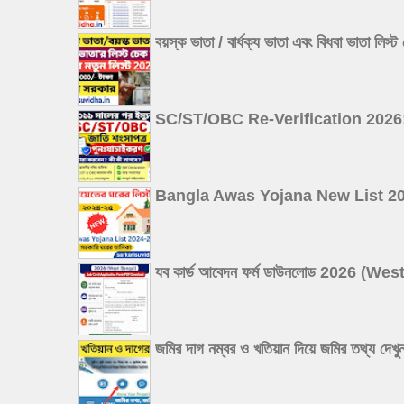
বয়স্ক ভাতা / বার্ধক্য ভাতা এবং বিধবা
SC/ST/OBC Re-Verification 2026: ২০১১ 
Bangla Awas Yojana New List 2026: বা
যব কার্ড আবেদন ফর্ম ডাউনলোড 2026 
জমির দাগ নম্বর ও খতিয়ান দিয়ে জমির 