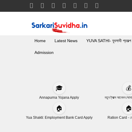
Home
Latest News
YUVA SATHI- যুবসাথী প্রকল্প
Admission
🎓
💰
Annapurna Yojana Apply
নতুন ট্যাক্স আবেদন /খান
🏠
🏠
Yua Shakti: Employment Bank Card Apply
Ration Card - রেশ