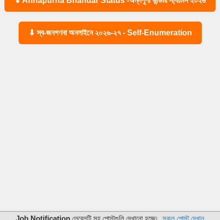
⬇ Annapurna Bhandar Status -অন্নপূর্ণা ভান্ডার স্ট্যাটাস ২০২৬
⬇ স্ব-জনগণনা অনলাইনে ২০২৬-২৭ - Self-Enumeration
Job Notification
লেবেলটি সহ পোস্টগুলি দেখানো হচ্ছে৷
সকল পোস্ট দেখান