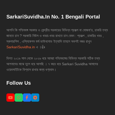
SarkariSuvidha.In No. 1 Bengali Portal
আপনি কি পশ্চিমবঙ্গ সরকার ও কেন্দ্রীয় সরকারের বিভিন্ন প্রকল্প বা যোজনা'র, চাকরি তথ্য
জানতে চান ? সরকারি নিউস ও খবরা-খবর রাখতে চান যেমন : প্রকল্প , চাকরির খবর ,
স্কলারশিপ , এপ্লিকেশন ফর্ম ডাউনলোড ইত্যাদি তাহলে অবশই নজর রাখুন
SarkariSuvidha.in
এ ।👍
বিগত ২০১৯ সাল থেকে ২০২৬ ধরে আমরা পশ্চিমবঙ্গের বিভিন্ন সরকারি সঠিক তথ্য
আপনাদের মাঝে তুলে ধরে আসছি । ৭ বছর ধরে Sarkari Suvidha আমাদের
ওয়েবসাইটকে বিশ্বাস রাখার জন্য ধণ্যবাদ।
Follow Us