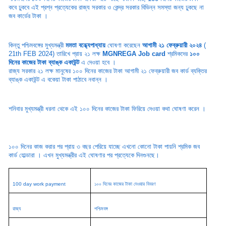
কবে ঢুকবে এই প্রশ্ন প্রত্যেকের রাজ্য সরকার ও কেন্দ্র সরকার বিভিন্ন সমস্যা জন্য ঢুকছে না
জব কার্ডের টাকা ।
কিন্তু পশ্চিমবঙ্গের মুখ্যমন্ত্রী
মমতা বন্ধ্যেপাধ্যায়
ঘোষণা করেছেন
আগামী ২১ ফেব্রুয়ারী ২০২৪
(
21th FEB 2024) তারিখে প্রায় ২১ লক্ষ
MGNREGA Job card
শ্রমিকদের
১০০
দিনের কাজের টাকা ব্যাঙ্ক একাউন্ট
এ দেওয়া হবে ।
রাজ্য সরকার ২১ লক্ষ মানুষের ১০০ দিনের কাজের টাকা আগামী ২১ ফেব্রুয়ারী জব কার্ড ব্যক্তির
ব্যাঙ্ক একাউন্ট এ বকেয়া টাকা পাঠাবে নবান্ন ।
শনিবার মুখ্যমন্ত্রী ধরনা থেকে এই ১০০ দিনের কাজের টাকা ফিরিয়ে দেওয়া কথা ঘোষণা করেন ।
১০০ দিনের কাজ করার পর প্রায় ৩ বছর পেরিয়ে যাচ্ছে এখনো কোনো টাকা পায়নি শ্রমিক জব
কার্ড হোল্ডারা । এখন মুখ্যমন্ত্রীর এই ঘোষণার পর প্রত্যেকে দিনগুনছে।
100 day work payment
১০০ দিনের কাজের টাকা দেওয়ার বিবরণ
রাজ্য
পশ্চিমবঙ্গ