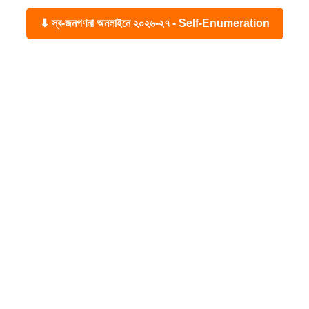
⬇ স্ব-জনগণনা অনলাইনে ২০২৬-২৭ - Self-Enumeration