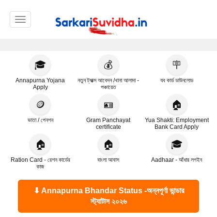
Toggle navigation
🎓
💰
🪧
Annapurna Yojana
নতুন ট্যাক্স আবেদন /খানা আলাদা -
যব কার্ড ডাউনলোড
Apply
পঞ্চায়েত
🪙
🪪
🏠
ভাতা / পেনশন
Gram Panchayat
Yua Shakti: Employment
certificate
Bank Card Apply
🏠
🏠
🎓
Ration Card - রেশন কার্ডের
বাংলা আবাস
Aadhaar - আঁধার লগইন
কাজ
⬇ Annapurna Bhandar Status -অন্নপূর্ণা ভান্ডার
স্ট্যাটাস ২০২৬