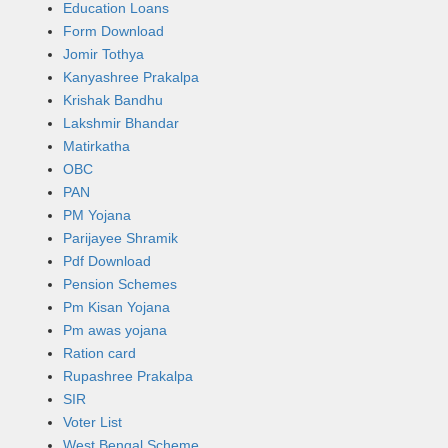
Education Loans
Form Download
Jomir Tothya
Kanyashree Prakalpa
Krishak Bandhu
Lakshmir Bhandar
Matirkatha
OBC
PAN
PM Yojana
Parijayee Shramik
Pdf Download
Pension Schemes
Pm Kisan Yojana
Pm awas yojana
Ration card
Rupashree Prakalpa
SIR
Voter List
West Bengal Scheme