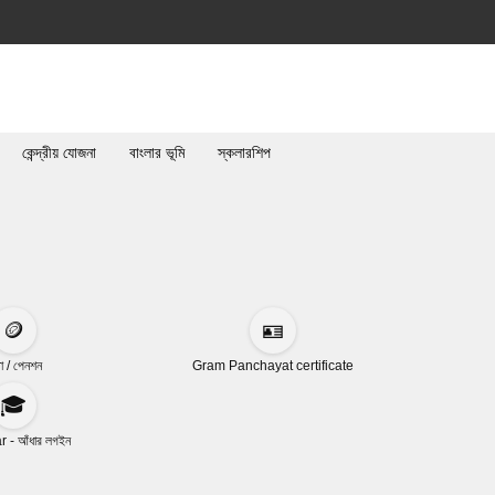
কেন্দ্রীয় যোজনা
বাংলার ভূমি
স্কলারশিপ
🪙
🪪
া / পেনশন
Gram Panchayat certificate
🎓
 - আঁধার লগইন