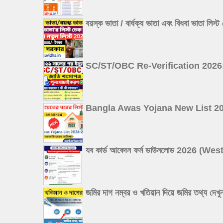
বয়স্ক ভাতা / বার্ধক্য ভাতা এবং বিধবা
SC/ST/OBC Re-Verification 2026: ২০১১ 
Bangla Awas Yojana New List 2026: বা
যব কার্ড আবেদন ফর্ম ডাউনলোড 2026 
জমির দাগ নম্বর ও খতিয়ান দিয়ে জমির 