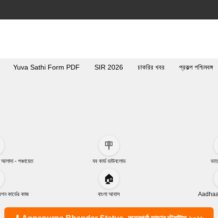
Yuva Sathi Form PDF
SIR 2026
চাকরির খবর
প্রকল্প পশ্চিমবঙ্গ
🪧
া আলাদা - পঞ্চায়েত
যব কার্ড ডাউনলোড
ভাত
🏠
ন কার্ডের কাজ
বাংলা আবাস
Aadhaar