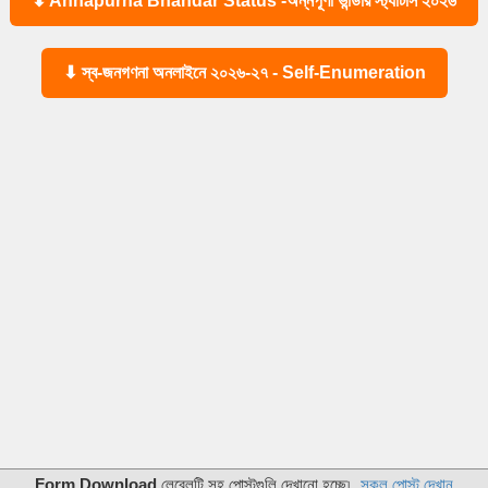
⬇ Annapurna Bhandar Status -অন্নপূর্ণা ভান্ডার স্ট্যাটাস ২০২৬
⬇ স্ব-জনগণনা অনলাইনে ২০২৬-২৭ - Self-Enumeration
Form Download
লেবেলটি সহ পোস্টগুলি দেখানো হচ্ছে৷
সকল পোস্ট দেখান