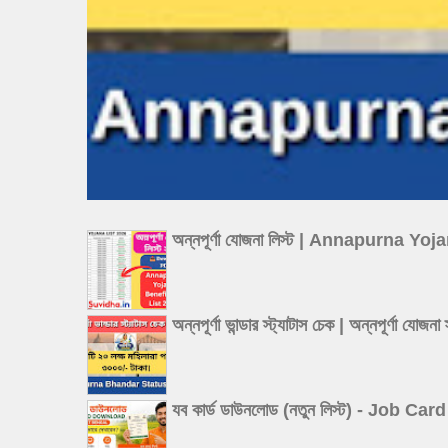
অন্নপূর্ণা যোজনা লিস্ট | Annapurna Y
অন্নপূর্ণা ভান্ডার স্ট্যাটাস চেক | অন্
যব কার্ড ডাউনলোড (নতুন লিস্ট) - Job