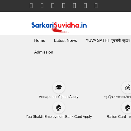
Home
Latest News
YUVA SATHI- যুবসাথী প্রকল্প
Admission
🎓
💰
Annapurna Yojana Apply
নতুন ট্যাক্স আবেদন /খান
🏠
🏠
Yua Shakti: Employment Bank Card Apply
Ration Card - রেশ