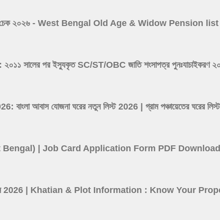
 ভাতা লিস্ট চেক ২০২৬ - West Bengal Old Age & Widow Pension l
সালের পর ইস্যুকৃত SC/ST/OBC জাতি শংসাপত্র পুনঃযাচাইকরণ ২০২৬ -
ংলা আবাস যোজনা ঘরের নতুন লিস্ট 2026 | গ্রাম পঞ্চায়েতের ঘর
(West Bengal) | Job Card Application Form PDF Downloa
তথ্য দেখুন 2026 | Khatian & Plot Information : Know Your P