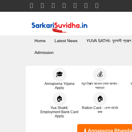
Home
Latest News
YUVA SATHI- যুবসাথী প্রকল্প
Admission
🎓
💰
Annapurna Yojana
নতুন ট্যাক্স আবেদন /খানা আলাদা -
য
Apply
পঞ্চায়েত
🏠
🏠
Yua Shakti:
Ration Card - রেশন কার্ডের
Employment Bank Card
কাজ
Apply
⬇ Annapurna Bhandar Statu