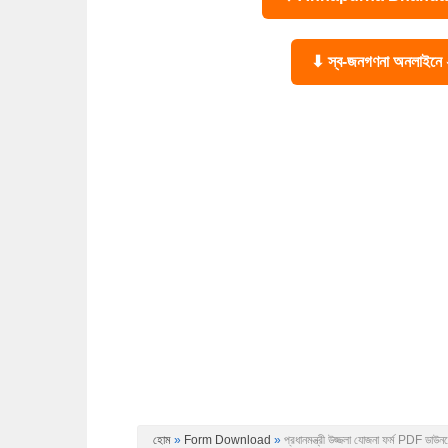
⬇ স্ব-জনগণনা অনলাইন
হোম
»
Form Download
»
প্রধানমন্ত্রী উজ্জলা যোজনা ফর্ম 