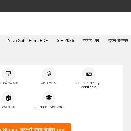
Yuva Sathi Form PDF
SIR 2026
চাকরির খবর
প্রকল্প পশ্চিমবঙ্গ
🪧
🪙
🪪
ব কার্ড ডাউনলোড
ভাতা / পেনশন
Gram Panchayat
certificate
🏠
🎓
বাংলা আবাস
Aadhaar - আঁধার লগইন
s -অন্নপূর্ণা ভান্ডার স্ট্যাটাস ২০২৬