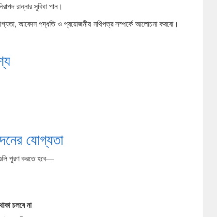
িরাপদ রান্নার সুবিধা পান।
োগ্যতা, আবেদন পদ্ধতি ও প্রয়োজনীয় নথিপত্র সম্পর্কে আলোচনা করবো।
শ্য
েদনের যোগ্যতা
গুলি পূরণ করতে হবে—
াকা চলবে না