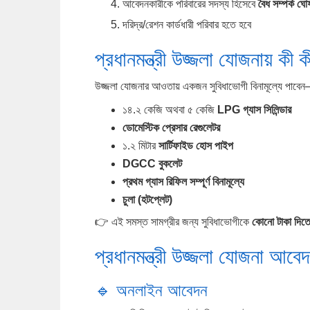
আবেদনকারীকে পরিবারের সদস্য হিসেবে
বৈধ সম্পর্ক ঘো
দরিদ্র/রেশন কার্ডধারী পরিবার হতে হবে
প্রধানমন্ত্রী উজ্জলা যোজনায় কী ক
উজ্জলা যোজনার আওতায় একজন সুবিধাভোগী বিনামূল্যে পাবে
১৪.২ কেজি অথবা ৫ কেজি
LPG গ্যাস সিলিন্ডার
ডোমেস্টিক প্রেসার রেগুলেটর
১.২ মিটার
সার্টিফাইড হোস পাইপ
DGCC বুকলেট
প্রথম গ্যাস রিফিল সম্পূর্ণ বিনামূল্যে
চুলা (হটপ্লেট)
👉 এই সমস্ত সামগ্রীর জন্য সুবিধাভোগীকে
কোনো টাকা দিতে
প্রধানমন্ত্রী উজ্জলা যোজনা আবে
🔹 অনলাইন আবেদন