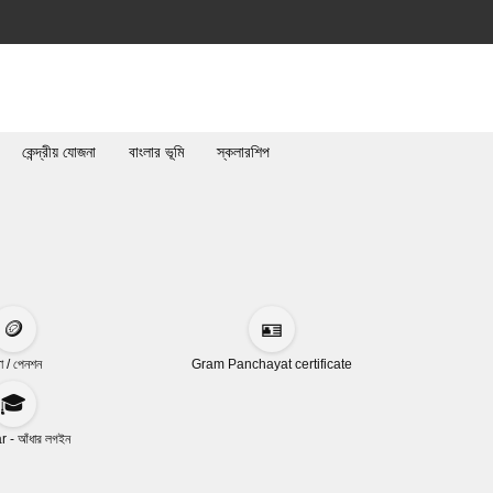
কেন্দ্রীয় যোজনা
বাংলার ভূমি
স্কলারশিপ
🪙
🪪
া / পেনশন
Gram Panchayat certificate
🎓
 - আঁধার লগইন