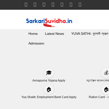
Home
Latest News
YUVA SATHI- যুবসাথী প্রকল্প
Admission
🎓
💰
Annapurna Yojana Apply
নতুন ট্যাক্স আবেদন /খান
🏠
🏠
Yua Shakti: Employment Bank Card Apply
Ration Card - রেশ