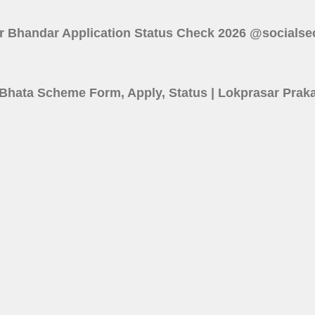
 : Lakshmir Bhandar Application Status Check 2026 @socials
6 | Shilpi Bhata Scheme Form, Apply, Status | Lokprasar P