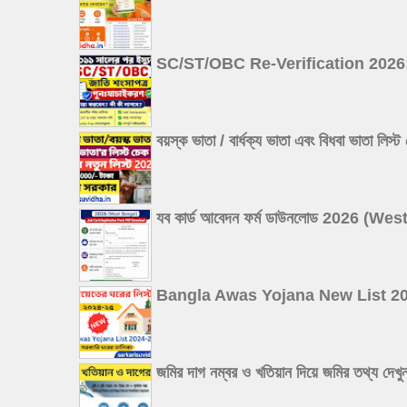
SC/ST/OBC Re-Verification 2026: ২০১১ 
বয়স্ক ভাতা / বার্ধক্য ভাতা এবং বিধবা
যব কার্ড আবেদন ফর্ম ডাউনলোড 2026 
Bangla Awas Yojana New List 2026: বা
জমির দাগ নম্বর ও খতিয়ান দিয়ে জমির 