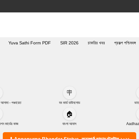
Yuva Sathi Form PDF
SIR 2026
চাকরির খবর
প্রকল্প পশ্চিমবঙ্গ
🪧
া আলাদা - পঞ্চায়েত
যব কার্ড ডাউনলোড
ভাত
🏠
ন কার্ডের কাজ
বাংলা আবাস
Aadhaar