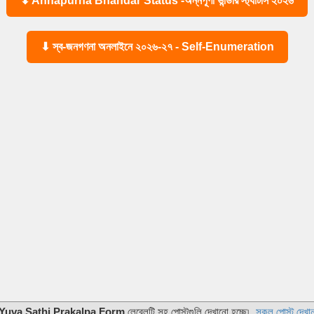
⬇ Annapurna Bhandar Status -অন্নপূর্ণা ভান্ডার স্ট্যাটাস ২০২৬
⬇ স্ব-জনগণনা অনলাইনে ২০২৬-২৭ - Self-Enumeration
Yuva Sathi Prakalpa Form
লেবেলটি সহ পোস্টগুলি দেখানো হচ্ছে৷
সকল পোস্ট দেখা