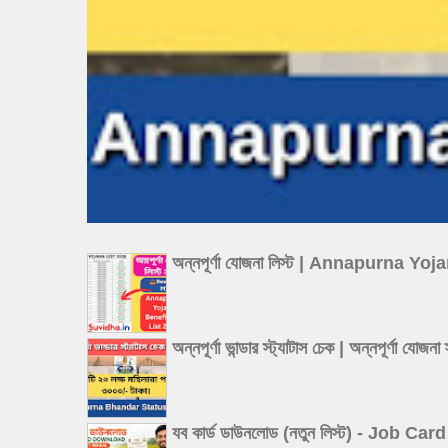
অন্নপূর্ণা যোজনা লিস্ট | Annapurna Y
অন্নপূর্ণা ভান্ডার স্ট্যাটাস চেক | অন্
যব কার্ড ডাউনলোড (নতুন লিস্ট) - Job