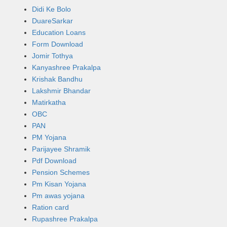
Didi Ke Bolo
DuareSarkar
Education Loans
Form Download
Jomir Tothya
Kanyashree Prakalpa
Krishak Bandhu
Lakshmir Bhandar
Matirkatha
OBC
PAN
PM Yojana
Parijayee Shramik
Pdf Download
Pension Schemes
Pm Kisan Yojana
Pm awas yojana
Ration card
Rupashree Prakalpa