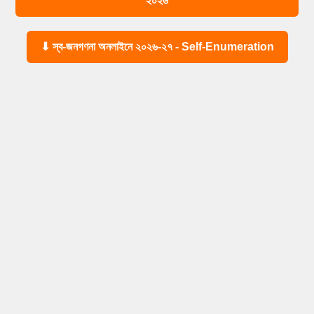
২০২৬
⬇ স্ব-জনগণনা অনলাইনে ২০২৬-২৭ - Self-Enumeration