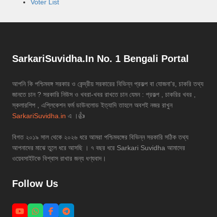
Voter List
SarkariSuvidha.In No. 1 Bengali Portal
আপনি কি পশ্চিমবঙ্গ সরকার ও কেন্দ্রীয় সরকারের বিভিন্ন প্রকল্প বা যোজনা'র, চাকরি তথ্য
জানতে চান ? সরকারি নিউস ও খবরা-খবর রাখতে চান যেমন : প্রকল্প , চাকরির খবর ,
স্কলারশিপ , এপ্লিকেশন ফর্ম ডাউনলোড ইত্যাদি তাহলে অবশই নজর রাখুন
SarkariSuvidha.in
এ ।👍
বিগত ২০১৯ সাল থেকে ২০২৬ ধরে আমরা পশ্চিমবঙ্গের বিভিন্ন সরকারি সঠিক তথ্য
আপনাদের মাঝে তুলে ধরে আসছি । ৭ বছর ধরে Sarkari Suvidha আমাদের
ওয়েবসাইটকে বিশ্বাস রাখার জন্য ধণ্যবাদ।
Follow Us