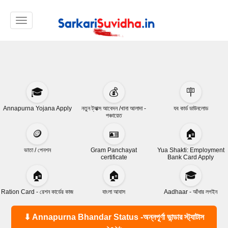
Toggle navigation
🎓
💰
🪧
Annapurna Yojana Apply
নতুন ট্যাক্স আবেদন /খানা আলাদা -
যব কার্ড ডাউনলোড
পঞ্চায়েত
🪙
🪪
🏠
ভাতা / পেনশন
Gram Panchayat
Yua Shakti: Employment
certificate
Bank Card Apply
🏠
🏠
🎓
Ration Card - রেশন কার্ডের কাজ
বাংলা আবাস
Aadhaar - আঁধার লগইন
⬇ Annapurna Bhandar Status -অন্নপূর্ণা ভান্ডার স্ট্যাটাস