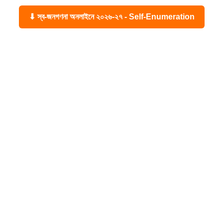
⬇ স্ব-জনগণনা অনলাইনে ২০২৬-২৭ - Self-Enumeration