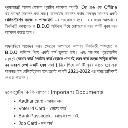
প্রধানমন্ত্রী আবাস যোজনা গ্রামীণ আবেদন পদ্ধতি  Online এবং Offline 
দুই ভাবেই আবেদন করা যায়। অনলাইন আবেদন করার ক্ষেত্রে আপনার একটি 
রেজিস্ট্রেশন নম্বর 
ও 
পাসওয়ার্ড 
এর প্রয়োজন হবে। যার জন্য আপনাদের 
নিকটবর্তী পঞ্চায়েত বা
 B.D.O
 অফিসে গিয়ে যোগাযোগ করে ফর্মটি পুরণ করে 
আবেদন করতে হবে।
অফলাইনে আবেদন করার ক্ষেত্রে আপনাকে আপনার নিকটবর্তী পঞ্চায়েত বা 
B.D.O
 অফিসে গিয়ে একটি ফর্ম তুলতে হবে। এবং আপনার প্রয়োজনীয় 
ডকুমেন্ট 
(আধার কার্ড /ভোটার কার্ড /ব্যাংক পাশ বই /জব কার্ড নম্বর /বাড়ির মালিক 
নন এরকম লেখা একটি হলফ নামা ) 
নিয়ে গিয়ে ফর্ম টি পূরণ করতে হবে এবং 
আপনার নাম রেজিস্ট্রেশন হলে তবেই আপনি 
2021-2022
 এর ঘরের তালিকাটি 
দেখতে পারবেন।
ডকোমেন্টস কি কি লাগবে : Important Documents 
Aadhar card - আধার কার্ড 
Voter Id Card -  ভোটার কার্ড 
Bank Passbook - ব্যাঙ্কের পাশ বই 
Job Card - জব কার্ড 