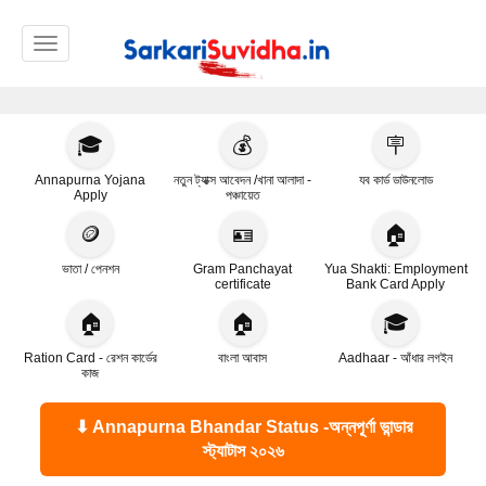
Toggle navigation
🎓
💰
🪧
Annapurna Yojana
নতুন ট্যাক্স আবেদন /খানা আলাদা -
যব কার্ড ডাউনলোড
Apply
পঞ্চায়েত
🪙
🪪
🏠
ভাতা / পেনশন
Gram Panchayat
Yua Shakti: Employment
certificate
Bank Card Apply
🏠
🏠
🎓
Ration Card - রেশন কার্ডের
বাংলা আবাস
Aadhaar - আঁধার লগইন
কাজ
⬇ Annapurna Bhandar Status -অন্নপূর্ণা ভান্ডার
স্ট্যাটাস ২০২৬