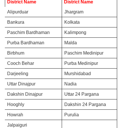
District Name 
District Name 
Alipurduar
Jhargram
Bankura
Kolkata
Paschim Bardhaman
Kalimpong
Purba Bardhaman
Malda
Birbhum
Paschim Medinipur
Cooch Behar
Purba Medinipur
Darjeeling
Murshidabad
Uttar Dinajpur
Nadia
Dakshin Dinajpur
Uttar 24 Pargana
Hooghly
Dakshin 24 Pargana
Howrah
Purulia
Jalpaiguri