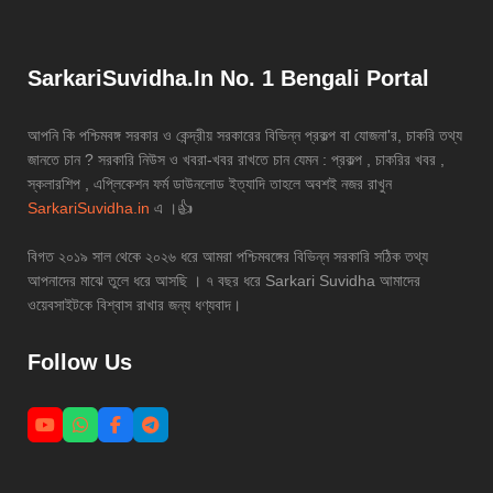
SarkariSuvidha.In No. 1 Bengali Portal
আপনি কি পশ্চিমবঙ্গ সরকার ও কেন্দ্রীয় সরকারের বিভিন্ন প্রকল্প বা যোজনা'র, চাকরি তথ্য
জানতে চান ? সরকারি নিউস ও খবরা-খবর রাখতে চান যেমন : প্রকল্প , চাকরির খবর ,
স্কলারশিপ , এপ্লিকেশন ফর্ম ডাউনলোড ইত্যাদি তাহলে অবশই নজর রাখুন
SarkariSuvidha.in
এ ।👍
বিগত ২০১৯ সাল থেকে ২০২৬ ধরে আমরা পশ্চিমবঙ্গের বিভিন্ন সরকারি সঠিক তথ্য
আপনাদের মাঝে তুলে ধরে আসছি । ৭ বছর ধরে Sarkari Suvidha আমাদের
ওয়েবসাইটকে বিশ্বাস রাখার জন্য ধণ্যবাদ।
Follow Us