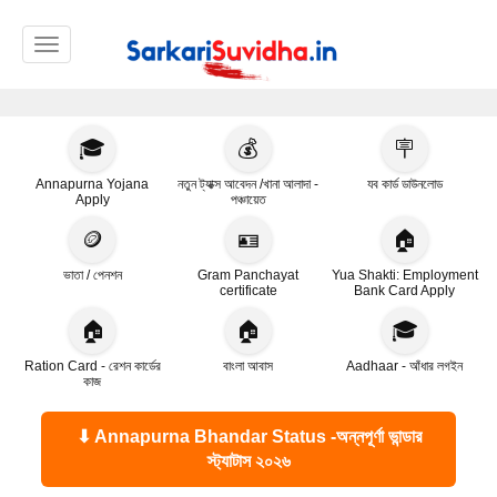
Toggle navigation
🎓
💰
🪧
Annapurna Yojana
নতুন ট্যাক্স আবেদন /খানা আলাদা -
যব কার্ড ডাউনলোড
Apply
পঞ্চায়েত
🪙
🪪
🏠
ভাতা / পেনশন
Gram Panchayat
Yua Shakti: Employment
certificate
Bank Card Apply
🏠
🏠
🎓
Ration Card - রেশন কার্ডের
বাংলা আবাস
Aadhaar - আঁধার লগইন
কাজ
⬇ Annapurna Bhandar Status -অন্নপূর্ণা ভান্ডার
স্ট্যাটাস ২০২৬