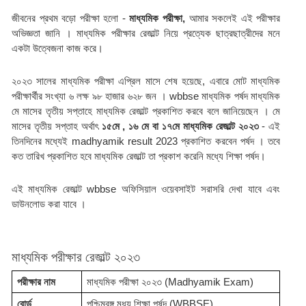
জীবনের প্রথম বড়ো পরীক্ষা হলো - 
মাধ্যমিক পরীক্ষা, 
আমার সকলেই এই পরীক্ষার 
অভিজ্ঞতা জানি । মাধ্যমিক পরীক্ষার রেজাল্ট নিয়ে প্রত্যেক ছাত্রছাত্রীদের মনে 
একটা উত্বেজনা কাজ করে। 
২০২৩ সালের মাধ্যমিক পরীক্ষা এপ্রিল মাসে শেষ হয়েছে, এবারে মোট মাধ্যমিক 
পরীক্ষার্থীর সংখ্যা ৬ লক্ষ ৯৮ হাজার ৬২৮ জন । wbbse মাধ্যমিক পর্ষদ মাধ্যমিক 
মে মাসের তৃতীয় সপ্তাহে মাধ্যমিক রেজাল্ট প্রকাশিত করবে বলে জানিয়েছেন । মে 
মাসের তৃতীয় সপ্তাহ অর্থাৎ
 ১৫মে , ১৬ মে বা ১৭মে মাধ্যমিক রেজাল্ট ২০২৩ 
- এই 
তিনদিনের মধ্যেই madhyamik result 2023 প্রকাশিত করবেন পর্ষদ । তবে 
কত তারিখ প্রকাশিত হবে মাধ্যমিক রেজাল্ট তা প্রকাশ করেনি মধ্যে শিক্ষা পর্ষদ। 
এই মাধ্যমিক রেজাল্ট wbbse অফিসিয়াল ওয়েবসাইট সরাসরি দেখা যাবে এবং 
ডাউনলোড করা যাবে ।
মাধ্যমিক পরীক্ষার রেজাল্ট ২০২৩
পরীক্ষার নাম 
মাধ্যমিক পরীক্ষা ২০২৩ (Madhyamik Exam)
বোর্ড 
পশ্চিমবঙ্গ মধ্য শিক্ষা পর্ষদ (WBBSE)