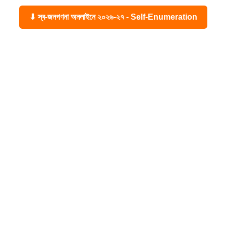
⬇ স্ব-জনগণনা অনলাইনে ২০২৬-২৭ - Self-Enumeration