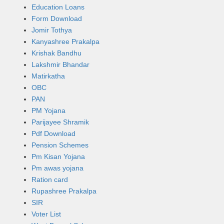
Education Loans
Form Download
Jomir Tothya
Kanyashree Prakalpa
Krishak Bandhu
Lakshmir Bhandar
Matirkatha
OBC
PAN
PM Yojana
Parijayee Shramik
Pdf Download
Pension Schemes
Pm Kisan Yojana
Pm awas yojana
Ration card
Rupashree Prakalpa
SIR
Voter List