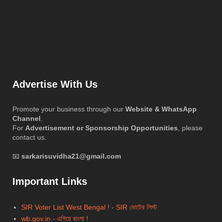
Advertise With Us
Promote your business through our
Website & WhatsApp
Channel
.
For
Advertisement or Sponsorship Opportunities
, please
contact us.
📧
sarkarisuvidha21@gmail.com
Important Links
SIR Voter List West Bengal ! - SIR ভোটের লিস্ট
wb.gov.in - এগিয়ে বাংলা !