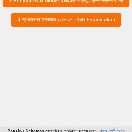
⬇ Annapurna Bhandar Status -অন্নপূর্ণা ভান্ডার স্ট্যাটাস ২০২৬
⬇ স্ব-জনগণনা অনলাইনে ২০২৬-২৭ - Self-Enumeration
Pension Schemes
লেবেলটি সহ পোস্টগুলি দেখানো হচ্ছে৷
সকল পোস্ট দেখান