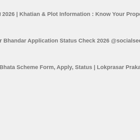
তথ্য দেখুন 2026 | Khatian & Plot Information : Know Your P
 : Lakshmir Bhandar Application Status Check 2026 @socials
6 | Shilpi Bhata Scheme Form, Apply, Status | Lokprasar P