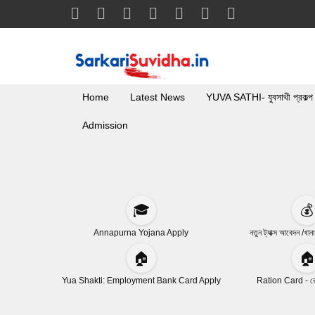
Home
Latest News
YUVA SATHI- যুবসাথী প্রকল্প
Admission
🎓
💰
Annapurna Yojana Apply
নতুন ট্যাক্স আবেদন /খান
🏠
🏠
Yua Shakti: Employment Bank Card Apply
Ration Card - রেশ