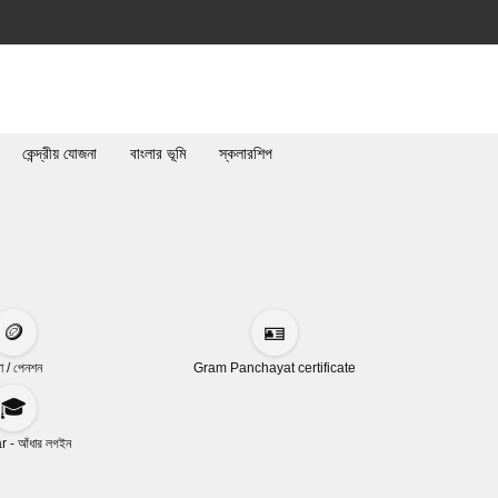
কেন্দ্রীয় যোজনা
বাংলার ভূমি
স্কলারশিপ
🪙
🪪
া / পেনশন
Gram Panchayat certificate
🎓
 - আঁধার লগইন