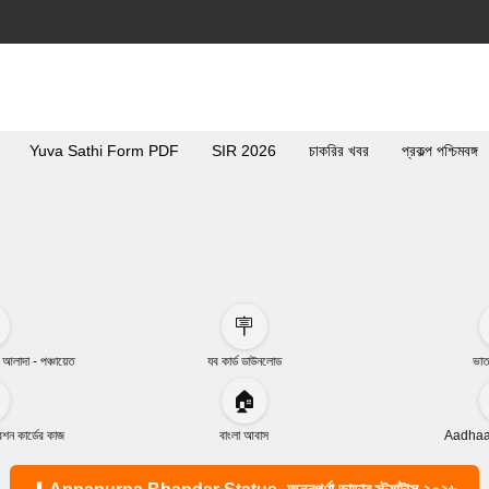
Yuva Sathi Form PDF
SIR 2026
চাকরির খবর
প্রকল্প পশ্চিমবঙ্গ
🪧
া আলাদা - পঞ্চায়েত
যব কার্ড ডাউনলোড
ভাত
🏠
ন কার্ডের কাজ
বাংলা আবাস
Aadhaar