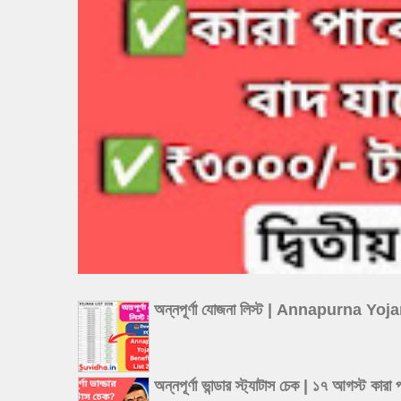
অন্নপূর্ণা যোজনা লিস্ট | Annapurna Y
অন্নপূর্ণা ভান্ডার স্ট্যাটাস চেক | ১৭