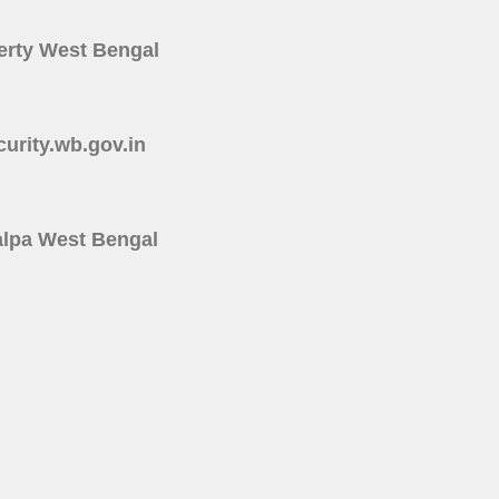
roperty West Bengal
ecurity.wb.gov.in
rakalpa West Bengal