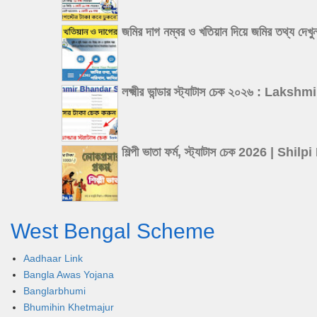
জমির দাগ নম্বর ও খতিয়ান দিয়ে জমির 
লক্ষ্মীর ভান্ডার স্ট্যাটাস চেক ২০২৬
শিল্পী ভাতা ফর্ম, স্ট্যাটাস চেক 202
West Bengal Scheme
Aadhaar Link
Bangla Awas Yojana
Banglarbhumi
Bhumihin Khetmajur