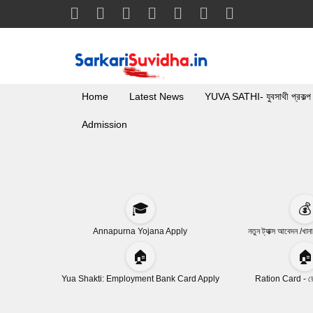
Home
Latest News
YUVA SATHI- যুবসাথী প্রকল্প
Admission
🎓
💰
Annapurna Yojana Apply
নতুন ট্যাক্স আবেদন /খান
🏠
🏠
Yua Shakti: Employment Bank Card Apply
Ration Card - রেশ