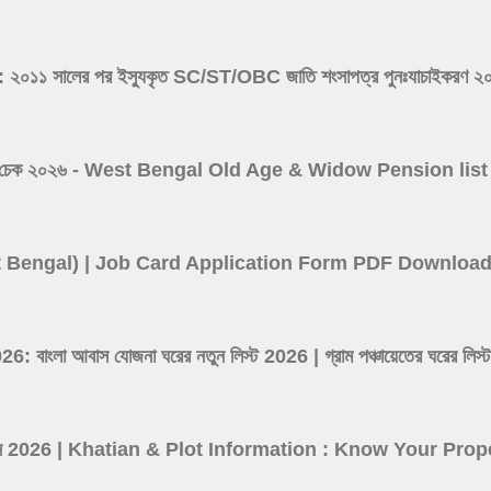
সালের পর ইস্যুকৃত SC/ST/OBC জাতি শংসাপত্র পুনঃযাচাইকরণ ২০২৬ -
 ভাতা লিস্ট চেক ২০২৬ - West Bengal Old Age & Widow Pension l
(West Bengal) | Job Card Application Form PDF Downloa
ংলা আবাস যোজনা ঘরের নতুন লিস্ট 2026 | গ্রাম পঞ্চায়েতের ঘর
তথ্য দেখুন 2026 | Khatian & Plot Information : Know Your P