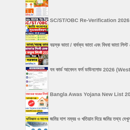
SC/ST/OBC Re-Verification 2026: ২০১১ 
বয়স্ক ভাতা / বার্ধক্য ভাতা এবং বিধবা
যব কার্ড আবেদন ফর্ম ডাউনলোড 2026 
Bangla Awas Yojana New List 2026: বা
জমির দাগ নম্বর ও খতিয়ান দিয়ে জমির 