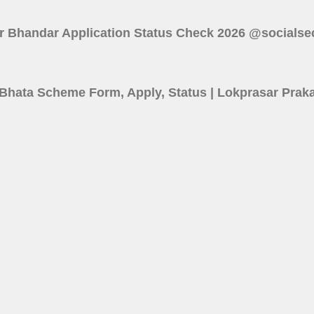
 : Lakshmir Bhandar Application Status Check 2026 @socials
6 | Shilpi Bhata Scheme Form, Apply, Status | Lokprasar P