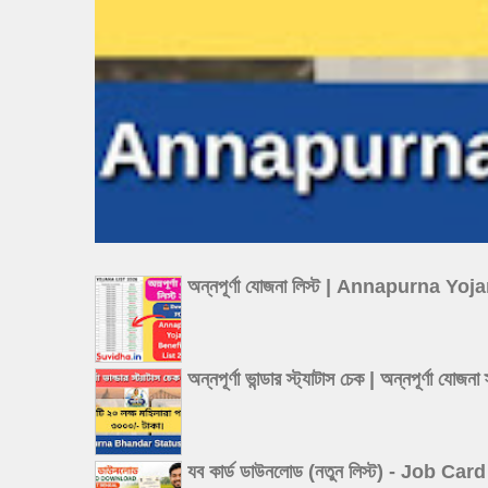
অন্নপূর্ণা যোজনা লিস্ট | Annapurna Y
অন্নপূর্ণা ভান্ডার স্ট্যাটাস চেক | অন্
যব কার্ড ডাউনলোড (নতুন লিস্ট) - Job