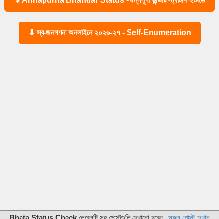
⬇ Annapurna Bhandar Status -অন্নপূর্ণা ভান্ডার স্ট্যাটাস ২০২৬
⬇ স্ব-জনগণনা অনলাইনে ২০২৬-২৭ - Self-Enumeration
Bhata Status Check
লেবেলটি সহ পোস্টগুলি দেখানো হচ্ছে৷
সকল পোস্ট দেখান