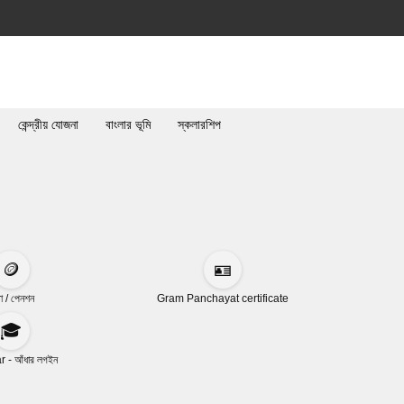
কেন্দ্রীয় যোজনা
বাংলার ভূমি
স্কলারশিপ
🪙
🪪
া / পেনশন
Gram Panchayat certificate
🎓
 - আঁধার লগইন