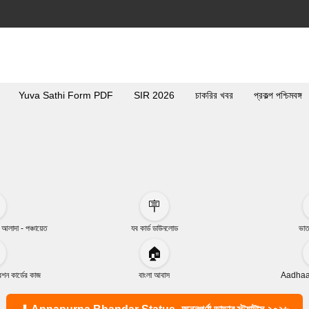
Yuva Sathi Form PDF
SIR 2026
চাকরির খবর
প্রকল্প পশ্চিমবঙ্গ
🪧
া আলাদা - পঞ্চায়েত
যব কার্ড ডাউনলোড
ভাত
🏠
ন কার্ডের কাজ
বাংলা আবাস
Aadhaar