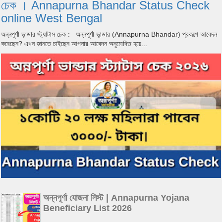
চেক । Annapurna Bhandar Status Check
online West Bengal
অন্নপূর্ণা ভান্ডার স্ট্যাটাস চেক : অন্নপূর্ণা ভান্ডার (Annapurna Bhandar) প্রকল্পে আবেদন
করেছেন? এখন জানতে চাইছেন আপনার আবেদন অনুমোদিত হয়ে...
অন্নপূর্ণা যোজনা লিস্ট | Annapurna Yojana
Beneficiary List 2026