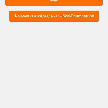
২০২৬
⬇ স্ব-জনগণনা অনলাইনে ২০২৬-২৭ - Self-Enumeration