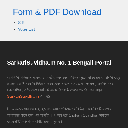
Form & PDF Download
SIR
Voter List
SarkariSuvidha.In No. 1 Bengali Portal
আপনি কি পশ্চিমবঙ্গ সরকার ও কেন্দ্রীয় সরকারের বিভিন্ন প্রকল্প বা যোজনা'র, চাকরি তথ্য
জানতে চান ? সরকারি নিউস ও খবরা-খবর রাখতে চান যেমন : প্রকল্প , চাকরির খবর ,
স্কলারশিপ , এপ্লিকেশন ফর্ম ডাউনলোড ইত্যাদি তাহলে অবশই নজর রাখুন
SarkariSuvidha.in
এ ।👍
বিগত ২০১৯ সাল থেকে ২০২৬ ধরে আমরা পশ্চিমবঙ্গের বিভিন্ন সরকারি সঠিক তথ্য
আপনাদের মাঝে তুলে ধরে আসছি । ৭ বছর ধরে Sarkari Suvidha আমাদের
ওয়েবসাইটকে বিশ্বাস রাখার জন্য ধণ্যবাদ।