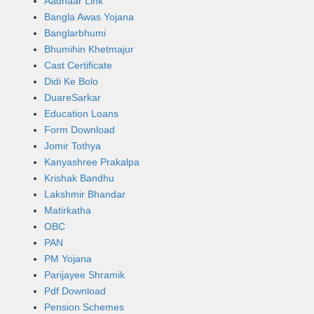
Aadhaar Link
Bangla Awas Yojana
Banglarbhumi
Bhumihin Khetmajur
Cast Certificate
Didi Ke Bolo
DuareSarkar
Education Loans
Form Download
Jomir Tothya
Kanyashree Prakalpa
Krishak Bandhu
Lakshmir Bhandar
Matirkatha
OBC
PAN
PM Yojana
Parijayee Shramik
Pdf Download
Pension Schemes