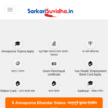
Toggle navigation
🎓
💰
🪧
Annapurna Yojana Apply
নতুন ট্যাক্স আবেদন /খানা আলাদা -
যব কার্ড ডাউনলোড
পঞ্চায়েত
🪙
🪪
🏠
ভাতা / পেনশন
Gram Panchayat
Yua Shakti: Employment
certificate
Bank Card Apply
🏠
🏠
🎓
Ration Card - রেশন কার্ডের কাজ
বাংলা আবাস
Aadhaar - আঁধার লগইন
⬇ Annapurna Bhandar Status -অন্নপূর্ণা ভান্ডার স্ট্যাটাস