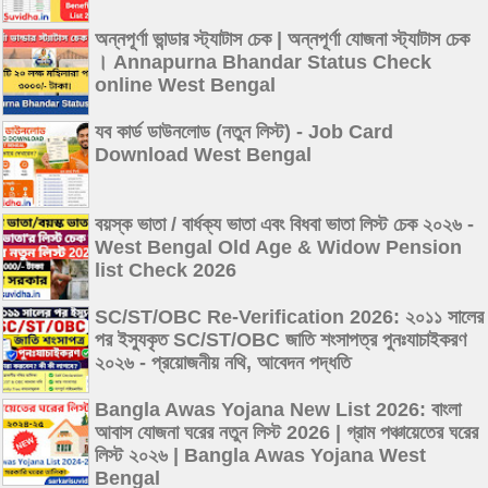
অন্নপূর্ণা ভান্ডার স্ট্যাটাস চেক | অন্নপূর্ণা যোজনা স্ট্যাটাস চেক
। Annapurna Bhandar Status Check
online West Bengal
যব কার্ড ডাউনলোড (নতুন লিস্ট) - Job Card
Download West Bengal
বয়স্ক ভাতা / বার্ধক্য ভাতা এবং বিধবা ভাতা লিস্ট চেক ২০২৬ -
West Bengal Old Age & Widow Pension
list Check 2026
SC/ST/OBC Re-Verification 2026: ২০১১ সালের
পর ইস্যুকৃত SC/ST/OBC জাতি শংসাপত্র পুনঃযাচাইকরণ
২০২৬ - প্রয়োজনীয় নথি, আবেদন পদ্ধতি
Bangla Awas Yojana New List 2026: বাংলা
আবাস যোজনা ঘরের নতুন লিস্ট 2026 | গ্রাম পঞ্চায়েতের ঘরের
লিস্ট ২০২৬ | Bangla Awas Yojana West
Bengal