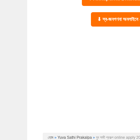
⬇ স্ব-জনগণনা অনলাইন
হোম
»
Yuva Sathi Prakalpa
»
যুব সাথী প্রকল্প online apply