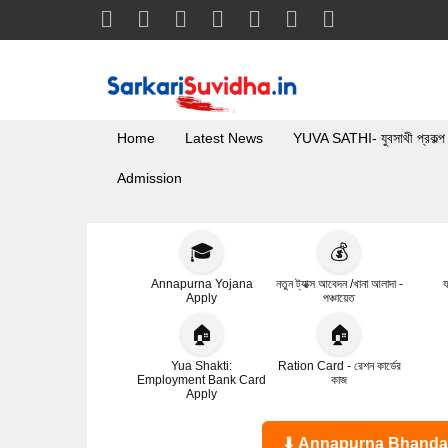
Home
Latest News
YUVA SATHI- যুবসাথী প্রকল্প
Admission
🎓
💰
Annapurna Yojana
নতুন ট্যাক্স আবেদন /খানা আলাদা -
য
Apply
পঞ্চায়েত
🏠
🏠
Yua Shakti:
Ration Card - রেশন কার্ডের
Employment Bank Card
কাজ
Apply
⬇ Annapurna Bhandar Statu