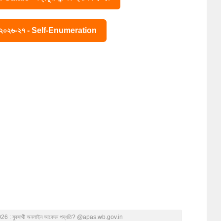
ে ২০২৬-২৭ - Self-Enumeration
 2026 : যুবসাথী অনলাইন আবেদন পদ্ধতি? @apas.wb.gov.in