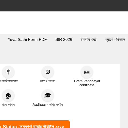
Yuva Sathi Form PDF
SIR 2026
চাকরির খবর
প্রকল্প পশ্চিমবঙ্গ
🪧
🪙
🪪
ব কার্ড ডাউনলোড
ভাতা / পেনশন
Gram Panchayat
certificate
🏠
🎓
বাংলা আবাস
Aadhaar - আঁধার লগইন
s -অন্নপূর্ণা ভান্ডার স্ট্যাটাস ২০২৬