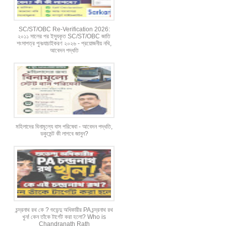
SC/ST/OBC Re-Verification 2026:
২০১১ সালের পর ইস্যুকৃত SC/ST/OBC জাতি
শংসাপত্র পুনঃযাচাইকরণ ২০২৬ - প্রয়োজনীয় নথি,
আবেদন পদ্ধতি
মহিলাদের বিনামূল্যে বাস পরিষেবা - আবেদন পদ্ধতি,
ডকুমেন্ট কী লাগবে জানুন?
চন্দ্রনাথ রথ কে ? শুভেন্দু অধিকারীর PA চন্দ্রনাথ রথ
খুন! কেন তাঁকে টার্গেট করা হলো? Who is
Chandranath Rath