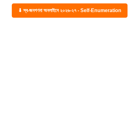
⬇ স্ব-জনগণনা অনলাইনে ২০২৬-২৭ - Self-Enumeration