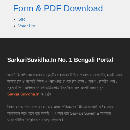
Form & PDF Download
SIR
Voter List
SarkariSuvidha.In No. 1 Bengali Portal
আপনি কি পশ্চিমবঙ্গ সরকার ও কেন্দ্রীয় সরকারের বিভিন্ন প্রকল্প বা যোজনা'র, চাকরি তথ্য
জানতে চান ? সরকারি নিউস ও খবরা-খবর রাখতে চান যেমন : প্রকল্প , চাকরির খবর ,
স্কলারশিপ , এপ্লিকেশন ফর্ম ডাউনলোড ইত্যাদি তাহলে অবশই নজর রাখুন
SarkariSuvidha.in
এ ।👍
বিগত ২০১৯ সাল থেকে ২০২৬ ধরে আমরা পশ্চিমবঙ্গের বিভিন্ন সরকারি সঠিক তথ্য
আপনাদের মাঝে তুলে ধরে আসছি । ৭ বছর ধরে Sarkari Suvidha আমাদের
ওয়েবসাইটকে বিশ্বাস রাখার জন্য ধণ্যবাদ।