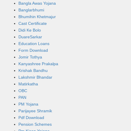
Bangla Awas Yojana
Banglarbhumi
Bhumihin Khetmajur
Cast Certificate
Didi Ke Bolo
DuareSarkar
Education Loans
Form Download
Jomir Tothya
Kanyashree Prakalpa
Krishak Bandhu
Lakshmir Bhandar
Matirkatha
OBC
PAN
PM Yojana
Parijayee Shramik
Pdf Download
Pension Schemes