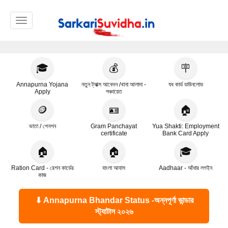
Toggle navigation
🎓
💰
🪧
Annapurna Yojana
নতুন ট্যাক্স আবেদন /খানা আলাদা -
যব কার্ড ডাউনলোড
Apply
পঞ্চায়েত
🪙
🪪
🏠
ভাতা / পেনশন
Gram Panchayat
Yua Shakti: Employment
certificate
Bank Card Apply
🏠
🏠
🎓
Ration Card - রেশন কার্ডের
বাংলা আবাস
Aadhaar - আঁধার লগইন
কাজ
⬇ Annapurna Bhandar Status -অন্নপূর্ণা ভান্ডার
স্ট্যাটাস ২০২৬