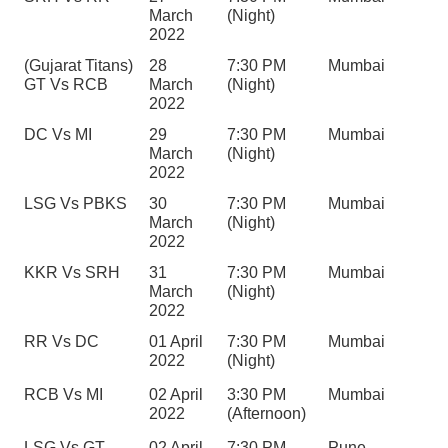
March 
(Night)
2022
(Gujarat Titans) 
28 
7:30 PM 
Mumbai
GT Vs RCB
March 
(Night)
2022
DC Vs MI
29 
7:30 PM 
Mumbai
March 
(Night)
2022
LSG Vs PBKS
30 
7:30 PM 
Mumbai
March 
(Night)
2022
KKR Vs SRH
31 
7:30 PM 
Mumbai
March 
(Night)
2022
RR Vs DC
01 April 
7:30 PM 
Mumbai
2022
(Night)
RCB Vs MI
02 April 
3:30 PM 
Mumbai
2022
(Afternoon)
LSG Vs GT 
02 April 
7:30 PM 
Pune