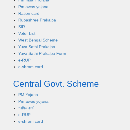
Pm Kisan Yojana
Pm awas yojana
Ration card
Rupashree Prakalpa
SIR
Voter List
West Bengal Scheme
Yuva Sathi Prakalpa
Yuva Sathi Prakalpa Form
e-RUPI
e-shram card
Central Govt. Scheme
PM Yojana
Pm awas yojana
শ্রমিক কার্ড
e-RUPI
e-shram card