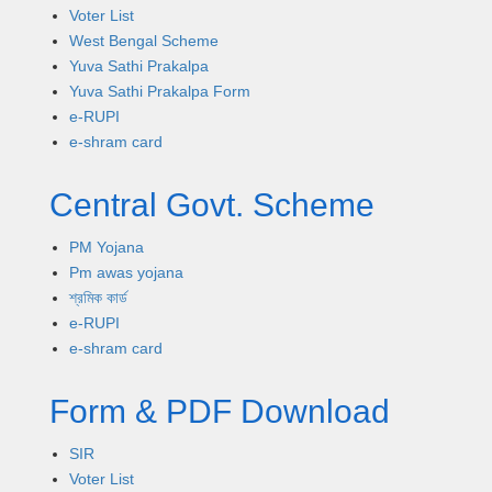
Voter List
West Bengal Scheme
Yuva Sathi Prakalpa
Yuva Sathi Prakalpa Form
e-RUPI
e-shram card
Central Govt. Scheme
PM Yojana
Pm awas yojana
শ্রমিক কার্ড
e-RUPI
e-shram card
Form & PDF Download
SIR
Voter List