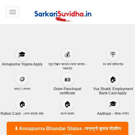
Toggle navigation
🎓
💰
🪧
Annapurna Yojana Apply
নতুন ট্যাক্স আবেদন /খানা আলাদা -
যব কার্ড ডাউনলোড
পঞ্চায়েত
🪙
🪪
🏠
ভাতা / পেনশন
Gram Panchayat
Yua Shakti: Employment
certificate
Bank Card Apply
🏠
🏠
🎓
Ration Card - রেশন কার্ডের কাজ
বাংলা আবাস
Aadhaar - আঁধার লগইন
⬇ Annapurna Bhandar Status -অন্নপূর্ণা ভান্ডার স্ট্যাটাস