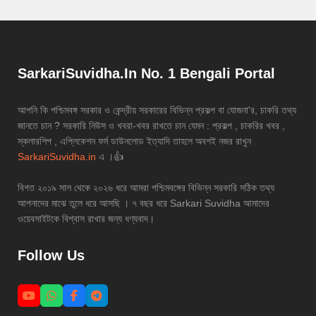
SarkariSuvidha.In No. 1 Bengali Portal
আপনি কি পশ্চিমবঙ্গ সরকার ও কেন্দ্রীয় সরকারের বিভিন্ন প্রকল্প বা যোজনা'র, চাকরি তথ্য
জানতে চান ? সরকারি নিউস ও খবরা-খবর রাখতে চান যেমন : প্রকল্প , চাকরির খবর ,
স্কলারশিপ , এপ্লিকেশন ফর্ম ডাউনলোড ইত্যাদি তাহলে অবশই নজর রাখুন
SarkariSuvidha.in
এ ।👍
বিগত ২০১৯ সাল থেকে ২০২৬ ধরে আমরা পশ্চিমবঙ্গের বিভিন্ন সরকারি সঠিক তথ্য
আপনাদের মাঝে তুলে ধরে আসছি । ৭ বছর ধরে Sarkari Suvidha আমাদের
ওয়েবসাইটকে বিশ্বাস রাখার জন্য ধণ্যবাদ।
Follow Us