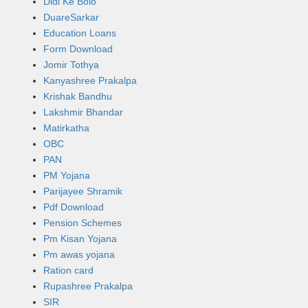
Didi Ke Bolo
DuareSarkar
Education Loans
Form Download
Jomir Tothya
Kanyashree Prakalpa
Krishak Bandhu
Lakshmir Bhandar
Matirkatha
OBC
PAN
PM Yojana
Parijayee Shramik
Pdf Download
Pension Schemes
Pm Kisan Yojana
Pm awas yojana
Ration card
Rupashree Prakalpa
SIR