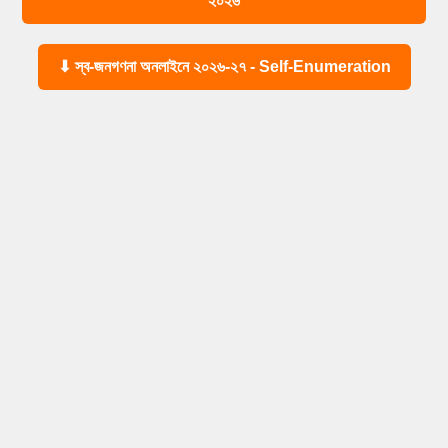
২০২৬
⬇ স্ব-জনগণনা অনলাইনে ২০২৬-২৭ - Self-Enumeration