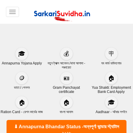
Toggle navigation
🎓
💰
🪧
Annapurna Yojana Apply
নতুন ট্যাক্স আবেদন /খানা আলাদা -
যব কার্ড ডাউনলোড
পঞ্চায়েত
🪙
🪪
🏠
ভাতা / পেনশন
Gram Panchayat
Yua Shakti: Employment
certificate
Bank Card Apply
🏠
🏠
🎓
Ration Card - রেশন কার্ডের কাজ
বাংলা আবাস
Aadhaar - আঁধার লগইন
⬇ Annapurna Bhandar Status -অন্নপূর্ণা ভান্ডার স্ট্যাটাস