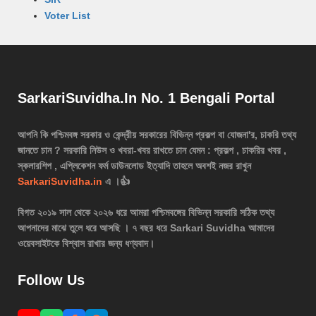
Voter List
SarkariSuvidha.In No. 1 Bengali Portal
আপনি কি পশ্চিমবঙ্গ সরকার ও কেন্দ্রীয় সরকারের বিভিন্ন প্রকল্প বা যোজনা'র, চাকরি তথ্য
জানতে চান ? সরকারি নিউস ও খবরা-খবর রাখতে চান যেমন : প্রকল্প , চাকরির খবর ,
স্কলারশিপ , এপ্লিকেশন ফর্ম ডাউনলোড ইত্যাদি তাহলে অবশই নজর রাখুন
SarkariSuvidha.in
এ ।👍
বিগত ২০১৯ সাল থেকে ২০২৬ ধরে আমরা পশ্চিমবঙ্গের বিভিন্ন সরকারি সঠিক তথ্য
আপনাদের মাঝে তুলে ধরে আসছি । ৭ বছর ধরে Sarkari Suvidha আমাদের
ওয়েবসাইটকে বিশ্বাস রাখার জন্য ধণ্যবাদ।
Follow Us