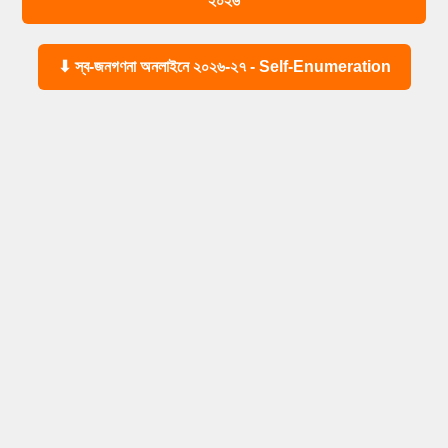
২০২৬
⬇ স্ব-জনগণনা অনলাইনে ২০২৬-২৭ - Self-Enumeration