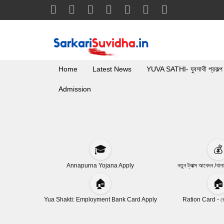
Home
Latest News
YUVA SATHI- যুবসাথী প্রকল্প
Admission
🎓
💰
Annapurna Yojana Apply
নতুন ট্যাক্স আবেদন /খান
🏠
🏠
Yua Shakti: Employment Bank Card Apply
Ration Card - রেশ