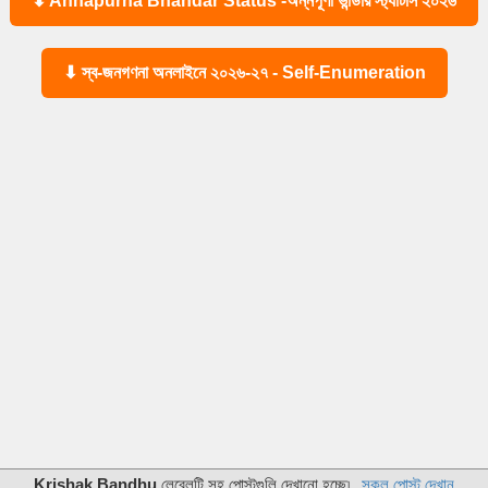
⬇ Annapurna Bhandar Status -অন্নপূর্ণা ভান্ডার স্ট্যাটাস ২০২৬
⬇ স্ব-জনগণনা অনলাইনে ২০২৬-২৭ - Self-Enumeration
Krishak Bandhu
লেবেলটি সহ পোস্টগুলি দেখানো হচ্ছে৷
সকল পোস্ট দেখান