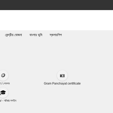
কেন্দ্রীয় যোজনা
বাংলার ভূমি
স্কলারশিপ
🪙
🪪
া / পেনশন
Gram Panchayat certificate
🎓
 - আঁধার লগইন