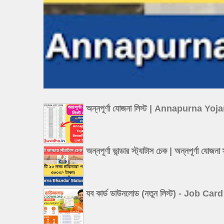
অন্নপূর্ণা যোজনা লিস্ট | Annapurna Y
অন্নপূর্ণা ভান্ডার স্ট্যাটাস চেক | অন্
যব কার্ড ডাউনলোড (নতুন লিস্ট) - Job