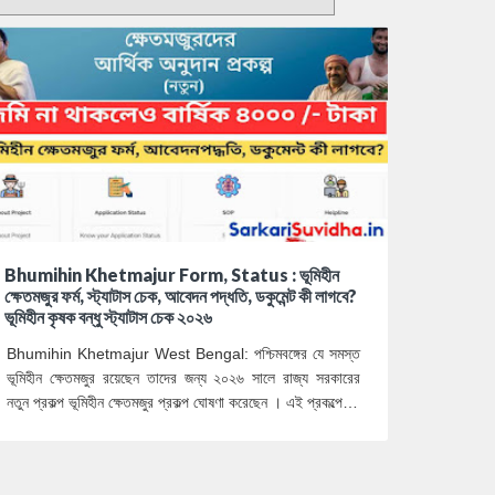
Bhumihin Khetmajur Form, Status : ভূমিহীন
ক্ষেতমজুর ফর্ম, স্ট্যাটাস চেক, আবেদন পদ্ধতি, ডকুমেন্ট কী লাগবে?
ভূমিহীন কৃষক বন্ধু স্ট্যাটাস চেক ২০২৬
Bhumihin Khetmajur West Bengal: পশ্চিমবঙ্গের যে সমস্ত
ভূমিহীন ক্ষেতমজুর রয়েছেন তাদের জন্য ২০২৬ সালে রাজ্য সরকারের
নতুন প্রকল্প ভূমিহীন ক্ষেতমজুর প্রকল্প ঘোষণা করেছেন । এই প্রকল্পে…