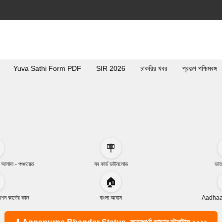
Yuva Sathi Form PDF
SIR 2026
চাকরির খবর
প্রকল্প পশ্চিমবঙ্গ
🪧
া আলাদা - পঞ্চায়েত
যব কার্ড ডাউনলোড
ভাত
🏠
ন কার্ডের কাজ
বাংলা আবাস
Aadhaar