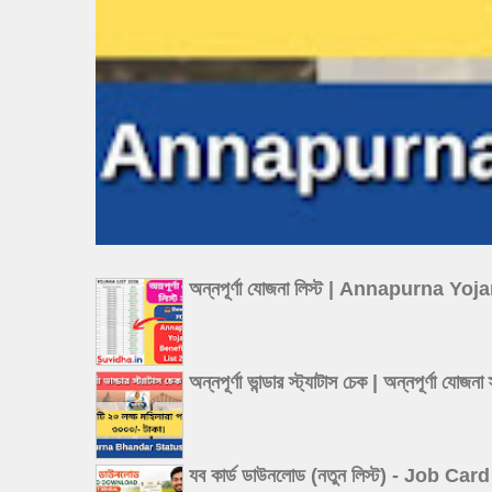
অন্নপূর্ণা যোজনা লিস্ট | Annapurna Y
অন্নপূর্ণা ভান্ডার স্ট্যাটাস চেক | অন্
যব কার্ড ডাউনলোড (নতুন লিস্ট) - Job