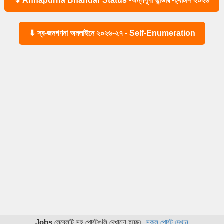
⬇ Annapurna Bhandar Status -অন্নপূর্ণা ভান্ডার স্ট্যাটাস ২০২৬
⬇ স্ব-জনগণনা অনলাইনে ২০২৬-২৭ - Self-Enumeration
Jobs
লেবেলটি সহ পোস্টগুলি দেখানো হচ্ছে৷
সকল পোস্ট দেখান