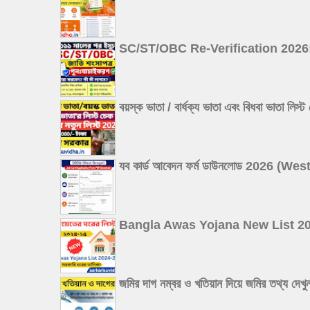
SC/ST/OBC Re-Verification 2026: ২০১১ 
বয়স্ক ভাতা / বার্ধক্য ভাতা এবং বিধবা
যব কার্ড আবেদন ফর্ম ডাউনলোড 2026 
Bangla Awas Yojana New List 2026: বা
জমির দাগ নম্বর ও খতিয়ান দিয়ে জমির 