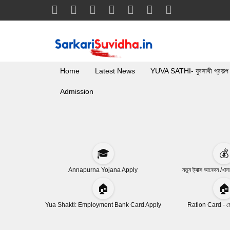
Home
Latest News
YUVA SATHI- যুবসাথী প্রকল্প
Admission
🎓
💰
Annapurna Yojana Apply
নতুন ট্যাক্স আবেদন /খান
🏠
🏠
Yua Shakti: Employment Bank Card Apply
Ration Card - রেশ