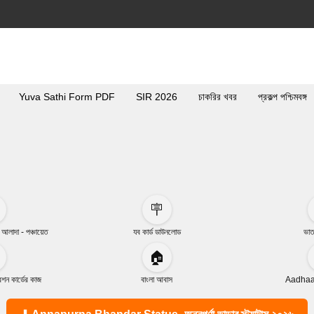
Yuva Sathi Form PDF
SIR 2026
চাকরির খবর
প্রকল্প পশ্চিমবঙ্গ
🪧
া আলাদা - পঞ্চায়েত
যব কার্ড ডাউনলোড
ভাত
🏠
ন কার্ডের কাজ
বাংলা আবাস
Aadhaar