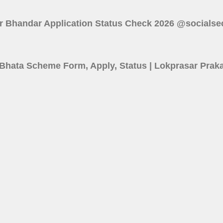
 : Lakshmir Bhandar Application Status Check 2026 @socials
6 | Shilpi Bhata Scheme Form, Apply, Status | Lokprasar P