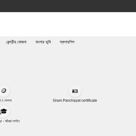
কেন্দ্রীয় যোজনা
বাংলার ভূমি
স্কলারশিপ
🪙
🪪
া / পেনশন
Gram Panchayat certificate
🎓
 - আঁধার লগইন