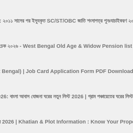
সালের পর ইস্যুকৃত SC/ST/OBC জাতি শংসাপত্র পুনঃযাচাইকরণ ২০২৬ -
 ভাতা লিস্ট চেক ২০২৬ - West Bengal Old Age & Widow Pension l
(West Bengal) | Job Card Application Form PDF Downloa
ংলা আবাস যোজনা ঘরের নতুন লিস্ট 2026 | গ্রাম পঞ্চায়েতের ঘর
তথ্য দেখুন 2026 | Khatian & Plot Information : Know Your P