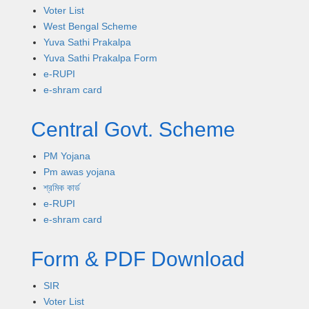
Voter List
West Bengal Scheme
Yuva Sathi Prakalpa
Yuva Sathi Prakalpa Form
e-RUPI
e-shram card
Central Govt. Scheme
PM Yojana
Pm awas yojana
শ্রমিক কার্ড
e-RUPI
e-shram card
Form & PDF Download
SIR
Voter List