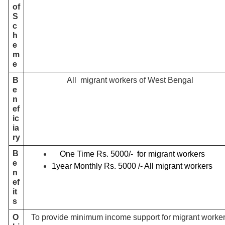
of
S
c
h
e
m
e
B
All migrant workers of West Bengal
e
n
ef
ic
ia
ry
B
One Time Rs. 5000/-  for migrant workers
e
1year Monthly Rs. 5000 /- All migrant workers
n
ef
it
s
O
To provide minimum income support for migrant worke