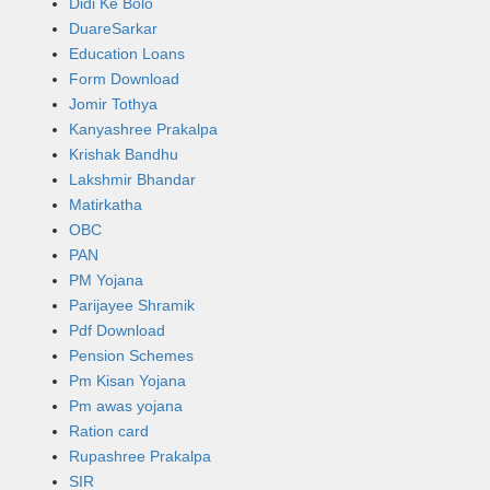
Didi Ke Bolo
DuareSarkar
Education Loans
Form Download
Jomir Tothya
Kanyashree Prakalpa
Krishak Bandhu
Lakshmir Bhandar
Matirkatha
OBC
PAN
PM Yojana
Parijayee Shramik
Pdf Download
Pension Schemes
Pm Kisan Yojana
Pm awas yojana
Ration card
Rupashree Prakalpa
SIR