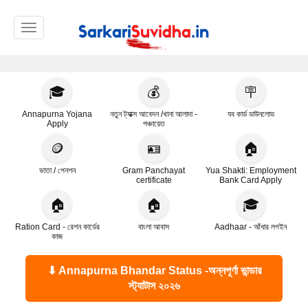
Toggle navigation
🎓
💰
🪧
Annapurna Yojana
নতুন ট্যাক্স আবেদন /খানা আলাদা -
যব কার্ড ডাউনলোড
Apply
পঞ্চায়েত
🪙
🪪
🏠
ভাতা / পেনশন
Gram Panchayat
Yua Shakti: Employment
certificate
Bank Card Apply
🏠
🏠
🎓
Ration Card - রেশন কার্ডের
বাংলা আবাস
Aadhaar - আঁধার লগইন
কাজ
⬇ Annapurna Bhandar Status -অন্নপূর্ণা ভান্ডার
স্ট্যাটাস ২০২৬