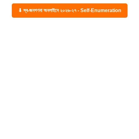
⬇ স্ব-জনগণনা অনলাইনে ২০২৬-২৭ - Self-Enumeration