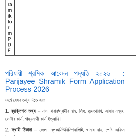
ra
m
ik
fo
r
m
P
D
F
পরিযায়ী শ্রমিক আবেদন পদ্ধতি ২০২৬ :
Parijayee Shramik Form Application
Process 2026
ফর্মে যেসব তথ্য দিতে হয়ঃ
1.
ব্যক্তিগত তথ্য
– নাম, বাবার/স্বামীর নাম, লিঙ্গ, জন্মতারিখ, আধার নম্বর,
ভোটার কার্ড, খাদ্যসাথী কার্ড ইত্যাদি।
2.
স্থায়ী ঠিকানা
– জেলা, ব্লক/মিউনিসিপ্যালিটি, থানার নাম, পোষ্ট অফিস