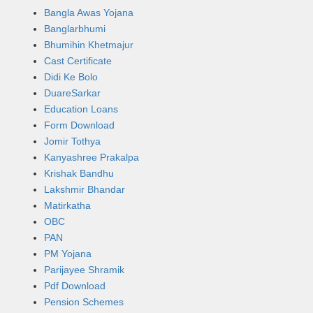
Bangla Awas Yojana
Banglarbhumi
Bhumihin Khetmajur
Cast Certificate
Didi Ke Bolo
DuareSarkar
Education Loans
Form Download
Jomir Tothya
Kanyashree Prakalpa
Krishak Bandhu
Lakshmir Bhandar
Matirkatha
OBC
PAN
PM Yojana
Parijayee Shramik
Pdf Download
Pension Schemes