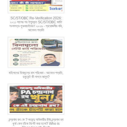
SC/ST/OBC Re-Verification 2026:
২০১১ সালের পর ইস্যুকৃত SC/ST/OBC জাতি
শংসাপত্র পুনঃযাচাইকরণ ২০২৬ - প্রয়োজনীয় নথি,
আবেদন পদ্ধতি
মহিলাদের বিনামূল্যে বাস পরিষেবা - আবেদন পদ্ধতি,
ডকুমেন্ট কী লাগবে জানুন?
চন্দ্রনাথ রথ কে ? শুভেন্দু অধিকারীর PA চন্দ্রনাথ রথ
খুন! কেন তাঁকে টার্গেট করা হলো? Who is