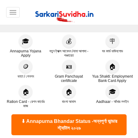
Toggle navigation
🎓
💰
🪧
Annapurna Yojana
নতুন ট্যাক্স আবেদন /খানা আলাদা -
যব কার্ড ডাউনলোড
Apply
পঞ্চায়েত
🪙
🪪
🏠
ভাতা / পেনশন
Gram Panchayat
Yua Shakti: Employment
certificate
Bank Card Apply
🏠
🏠
🎓
Ration Card - রেশন কার্ডের
বাংলা আবাস
Aadhaar - আঁধার লগইন
কাজ
⬇ Annapurna Bhandar Status -অন্নপূর্ণা ভান্ডার
স্ট্যাটাস ২০২৬