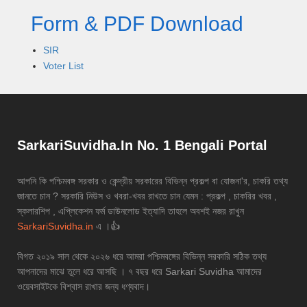
Form & PDF Download
SIR
Voter List
SarkariSuvidha.In No. 1 Bengali Portal
আপনি কি পশ্চিমবঙ্গ সরকার ও কেন্দ্রীয় সরকারের বিভিন্ন প্রকল্প বা যোজনা'র, চাকরি তথ্য
জানতে চান ? সরকারি নিউস ও খবরা-খবর রাখতে চান যেমন : প্রকল্প , চাকরির খবর ,
স্কলারশিপ , এপ্লিকেশন ফর্ম ডাউনলোড ইত্যাদি তাহলে অবশই নজর রাখুন
SarkariSuvidha.in
এ ।👍
বিগত ২০১৯ সাল থেকে ২০২৬ ধরে আমরা পশ্চিমবঙ্গের বিভিন্ন সরকারি সঠিক তথ্য
আপনাদের মাঝে তুলে ধরে আসছি । ৭ বছর ধরে Sarkari Suvidha আমাদের
ওয়েবসাইটকে বিশ্বাস রাখার জন্য ধণ্যবাদ।