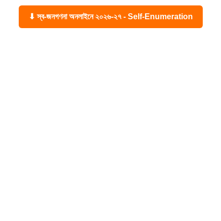
⬇ স্ব-জনগণনা অনলাইনে ২০২৬-২৭ - Self-Enumeration