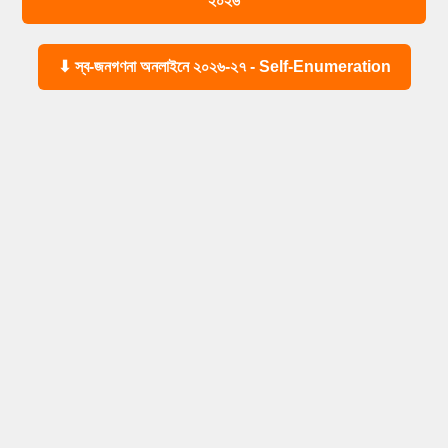
২০২৬
⬇ স্ব-জনগণনা অনলাইনে ২০২৬-২৭ - Self-Enumeration