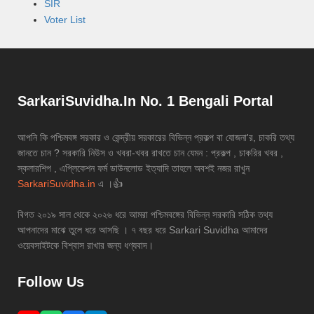
SIR
Voter List
SarkariSuvidha.In No. 1 Bengali Portal
আপনি কি পশ্চিমবঙ্গ সরকার ও কেন্দ্রীয় সরকারের বিভিন্ন প্রকল্প বা যোজনা'র, চাকরি তথ্য
জানতে চান ? সরকারি নিউস ও খবরা-খবর রাখতে চান যেমন : প্রকল্প , চাকরির খবর ,
স্কলারশিপ , এপ্লিকেশন ফর্ম ডাউনলোড ইত্যাদি তাহলে অবশই নজর রাখুন
SarkariSuvidha.in
এ ।👍
বিগত ২০১৯ সাল থেকে ২০২৬ ধরে আমরা পশ্চিমবঙ্গের বিভিন্ন সরকারি সঠিক তথ্য
আপনাদের মাঝে তুলে ধরে আসছি । ৭ বছর ধরে Sarkari Suvidha আমাদের
ওয়েবসাইটকে বিশ্বাস রাখার জন্য ধণ্যবাদ।
Follow Us