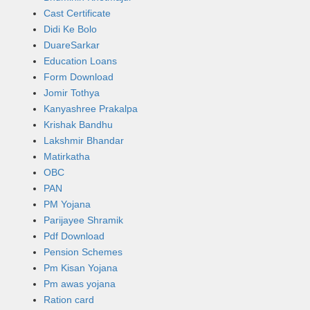
Cast Certificate
Didi Ke Bolo
DuareSarkar
Education Loans
Form Download
Jomir Tothya
Kanyashree Prakalpa
Krishak Bandhu
Lakshmir Bhandar
Matirkatha
OBC
PAN
PM Yojana
Parijayee Shramik
Pdf Download
Pension Schemes
Pm Kisan Yojana
Pm awas yojana
Ration card