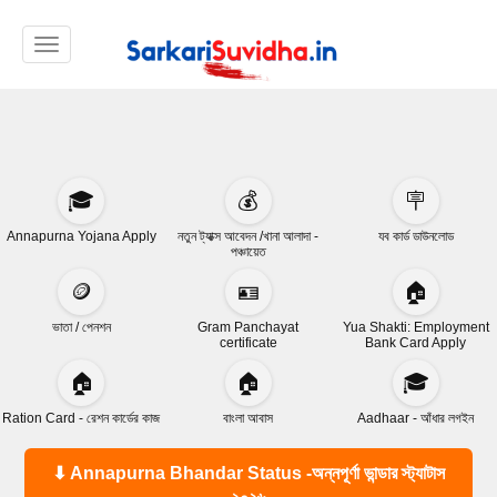
Toggle navigation
🎓
💰
🪧
Annapurna Yojana Apply
নতুন ট্যাক্স আবেদন /খানা আলাদা -
যব কার্ড ডাউনলোড
পঞ্চায়েত
🪙
🪪
🏠
ভাতা / পেনশন
Gram Panchayat
Yua Shakti: Employment
certificate
Bank Card Apply
🏠
🏠
🎓
Ration Card - রেশন কার্ডের কাজ
বাংলা আবাস
Aadhaar - আঁধার লগইন
⬇ Annapurna Bhandar Status -অন্নপূর্ণা ভান্ডার স্ট্যাটাস