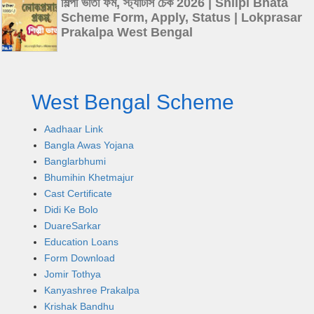
শিল্পী ভাতা ফর্ম, স্ট্যাটাস চেক 2026 | Shilpi Bhata
Scheme Form, Apply, Status | Lokprasar
Prakalpa West Bengal
West Bengal Scheme
Aadhaar Link
Bangla Awas Yojana
Banglarbhumi
Bhumihin Khetmajur
Cast Certificate
Didi Ke Bolo
DuareSarkar
Education Loans
Form Download
Jomir Tothya
Kanyashree Prakalpa
Krishak Bandhu