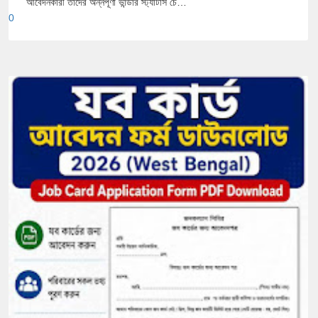
আবেদনকারী তাদের অন্নপূর্ণা ভান্ডার স্ট্যাটাস চে…
0