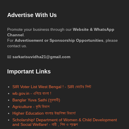
Advertise With Us
Promote your business through our
Website & WhatsApp
Channel
.
For
Advertisement or Sponsorship Opportunities
, please
contact us.
📧
sarkarisuvidha21@gmail.com
Important Links
SIR Voter List West Bengal ! - SIR ভোটের লিস্ট
wb.gov.in - এগিয়ে বাংলা !
Banglar Yuva Sathi (যুবসাথী)
Agriculture - কৃষি বিভাগ
Higher Education বাংলার উচ্চশিক্ষা বিভাগ!
Scholarship!
Department of Women & Child Development
and Social Welfare! - নারী , শিশু ও প্রকল্প