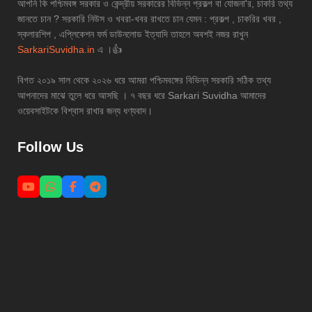
আপনি কি পশ্চিমবঙ্গ সরকার ও কেন্দ্রীয় সরকারের বিভিন্ন প্রকল্প বা যোজনা'র, চাকরি তথ্য
জানতে চান ? সরকারি নিউস ও খবরা-খবর রাখতে চান যেমন : প্রকল্প , চাকরির খবর ,
স্কলারশিপ , এপ্লিকেশন ফর্ম ডাউনলোড ইত্যাদি তাহলে অবশই নজর রাখুন
SarkariSuvidha.in
এ ।👍
বিগত ২০১৯ সাল থেকে ২০২৬ ধরে আমরা পশ্চিমবঙ্গের বিভিন্ন সরকারি সঠিক তথ্য
আপনাদের মাঝে তুলে ধরে আসছি । ৭ বছর ধরে Sarkari Suvidha আমাদের
ওয়েবসাইটকে বিশ্বাস রাখার জন্য ধণ্যবাদ।
Follow Us