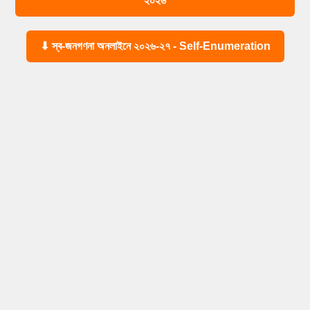
২০২৬
⬇ স্ব-জনগণনা অনলাইনে ২০২৬-২৭ - Self-Enumeration