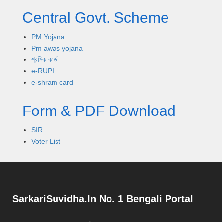
Central Govt. Scheme
PM Yojana
Pm awas yojana
শ্রমিক কার্ড
e-RUPI
e-shram card
Form & PDF Download
SIR
Voter List
SarkariSuvidha.In No. 1 Bengali Portal