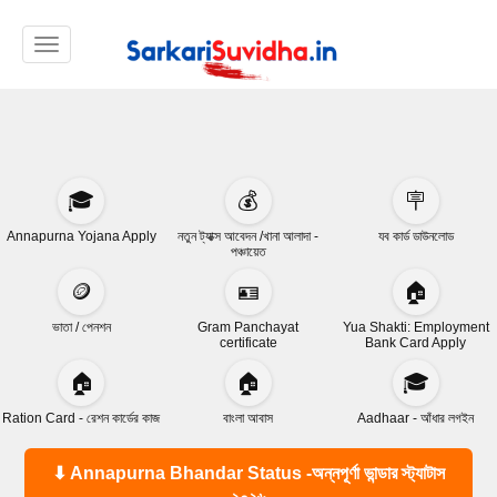
Toggle navigation
🎓
💰
🪧
Annapurna Yojana Apply
নতুন ট্যাক্স আবেদন /খানা আলাদা -
যব কার্ড ডাউনলোড
পঞ্চায়েত
🪙
🪪
🏠
ভাতা / পেনশন
Gram Panchayat
Yua Shakti: Employment
certificate
Bank Card Apply
🏠
🏠
🎓
Ration Card - রেশন কার্ডের কাজ
বাংলা আবাস
Aadhaar - আঁধার লগইন
⬇ Annapurna Bhandar Status -অন্নপূর্ণা ভান্ডার স্ট্যাটাস