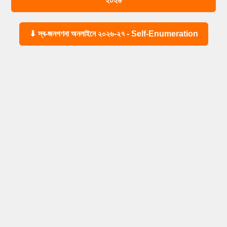
২০২৬
⬇ স্ব-জনগণনা অনলাইনে ২০২৬-২৭ - Self-Enumeration