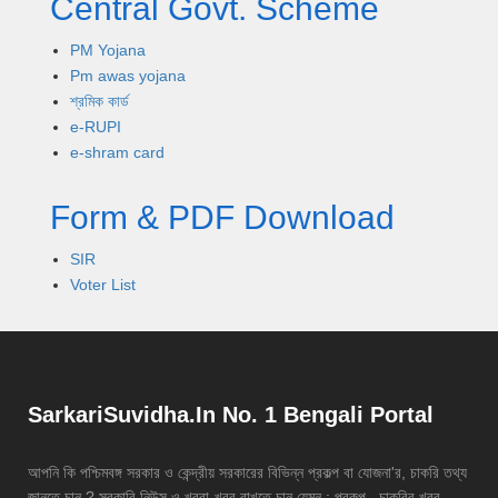
Central Govt. Scheme
PM Yojana
Pm awas yojana
শ্রমিক কার্ড
e-RUPI
e-shram card
Form & PDF Download
SIR
Voter List
SarkariSuvidha.In No. 1 Bengali Portal
আপনি কি পশ্চিমবঙ্গ সরকার ও কেন্দ্রীয় সরকারের বিভিন্ন প্রকল্প বা যোজনা'র, চাকরি তথ্য
জানতে চান ? সরকারি নিউস ও খবরা-খবর রাখতে চান যেমন : প্রকল্প , চাকরির খবর ,