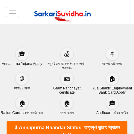
Toggle navigation
🎓
💰
🪧
Annapurna Yojana Apply
নতুন ট্যাক্স আবেদন /খানা আলাদা -
যব কার্ড ডাউনলোড
পঞ্চায়েত
🪙
🪪
🏠
ভাতা / পেনশন
Gram Panchayat
Yua Shakti: Employment
certificate
Bank Card Apply
🏠
🏠
🎓
Ration Card - রেশন কার্ডের কাজ
বাংলা আবাস
Aadhaar - আঁধার লগইন
⬇ Annapurna Bhandar Status -অন্নপূর্ণা ভান্ডার স্ট্যাটাস