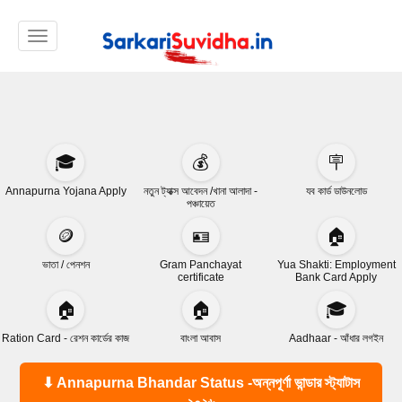
Toggle navigation
🎓
💰
🪧
Annapurna Yojana Apply
নতুন ট্যাক্স আবেদন /খানা আলাদা -
যব কার্ড ডাউনলোড
পঞ্চায়েত
🪙
🪪
🏠
ভাতা / পেনশন
Gram Panchayat
Yua Shakti: Employment
certificate
Bank Card Apply
🏠
🏠
🎓
Ration Card - রেশন কার্ডের কাজ
বাংলা আবাস
Aadhaar - আঁধার লগইন
⬇ Annapurna Bhandar Status -অন্নপূর্ণা ভান্ডার স্ট্যাটাস