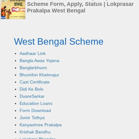
Scheme Form, Apply, Status | Lokprasar
Prakalpa West Bengal
West Bengal Scheme
Aadhaar Link
Bangla Awas Yojana
Banglarbhumi
Bhumihin Khetmajur
Cast Certificate
Didi Ke Bolo
DuareSarkar
Education Loans
Form Download
Jomir Tothya
Kanyashree Prakalpa
Krishak Bandhu
Lakshmir Bhandar