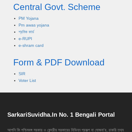
Central Govt. Scheme
PM Yojana
Pm awas yojana
শ্রমিক কার্ড
e-RUPI
e-shram card
Form & PDF Download
SIR
Voter List
SarkariSuvidha.In No. 1 Bengali Portal
আপনি কি পশ্চিমবঙ্গ সরকার ও কেন্দ্রীয় সরকারের বিভিন্ন প্রকল্প বা যোজনা'র, চাকরি তথ্য