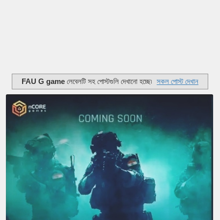
FAU G game
লেবেলটি সহ পোস্টগুলি দেখানো হচ্ছে৷
সকল পোস্ট দেখান