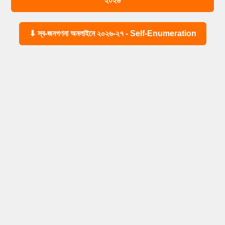
২০২৬
⬇ স্ব-জনগণনা অনলাইনে ২০২৬-২৭ - Self-Enumeration