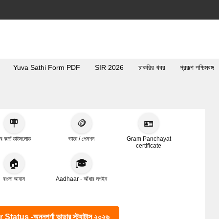
Yuva Sathi Form PDF
SIR 2026
চাকরির খবর
প্রকল্প পশ্চিমবঙ্গ
🪧
🪙
🪪
ব কার্ড ডাউনলোড
ভাতা / পেনশন
Gram Panchayat
certificate
🏠
🎓
বাংলা আবাস
Aadhaar - আঁধার লগইন
s -অন্নপূর্ণা ভান্ডার স্ট্যাটাস ২০২৬