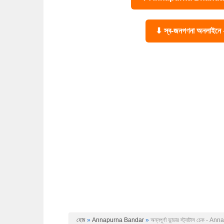
⬇ স্ব-জনগণনা অনলাইন
হোম
»
Annapurna Bandar
»
অন্নপূর্ণা ভান্ডার স্ট্যাটাস চেক