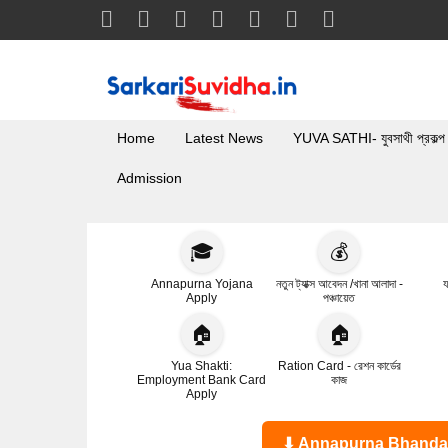
Home
Latest News
YUVA SATHI- যুবসাথী প্রকল্প
Admission
🎓
💰
Annapurna Yojana
নতুন ট্যাক্স আবেদন /খানা আলাদা -
য
Apply
পঞ্চায়েত
🏠
🏠
Yua Shakti:
Ration Card - রেশন কার্ডের
Employment Bank Card
কাজ
Apply
⬇ Annapurna Bhandar Statu