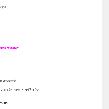
দপ্তর
াংক অ্যাকাউন্টে
ীবী/পেনশনভোগী
বই, মোবাইল নম্বর, পাসপোর্ট সাইজ
ov.in/