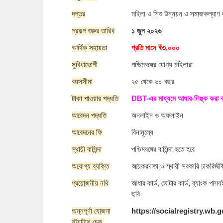
দপ্তর
মহিলা ও শিশু উন্নয়ন ও সমাজকল্যাণ 
প্রকল্প শুরুর তারিখ
১ জুন ২০২৬
আর্থিক সহায়তা
প্রতি মাসে ₹৩,০০০
সুবিধাভোগী
পশ্চিমবঙ্গের যোগ্য মহিলারা
বয়সসীমা
২৫ থেকে ৬০ বছর
টাকা পাওয়ার পদ্ধতি
DBT-এর মাধ্যমে আধার-লিঙ্ক করা ব্য
আবেদন পদ্ধতি
অনলাইন ও অফলাইন
আবেদনের ফি
বিনামূল্যে
স্থায়ী বাসিন্দা
পশ্চিমবঙ্গের বাসিন্দা হতে হবে
অযোগ্য ব্যক্তি
আয়করদাতা ও স্থায়ী সরকারি চাকরিজ
প্রয়োজনীয় নথি
আধার কার্ড, ভোটার কার্ড, ব্যাংক পাস
ছবি
অন্নপূর্ণা যোজনা
https://socialregistry.wb.g
স্ট্যাটাস চেক