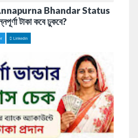
স চেক - Annapurna Bhandar Status
্ণা টাকা কবে ঢুকবে?
er
Linkedin