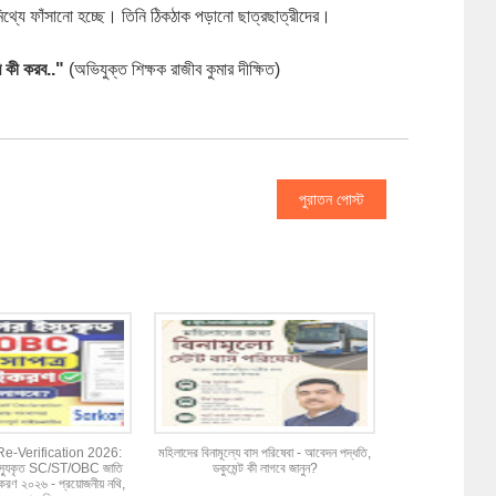
থ্যে ফাঁসানো হচ্ছে। তিনি ঠিকঠাক পড়ানো ছাত্রছাত্রীদের।
ি কী করব.."
 (অভিযুক্ত শিক্ষক রাজীব কুমার দীক্ষিত)
পুরাতন পোস্ট
-Verification 2026:
মহিলাদের বিনামূল্যে বাস পরিষেবা - আবেদন পদ্ধতি,
ইস্যুকৃত SC/ST/OBC জাতি
ডকুমেন্ট কী লাগবে জানুন?
ইকরণ ২০২৬ - প্রয়োজনীয় নথি,