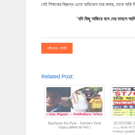
যেই শিক্ষকের বিরুদ্ধে এতো অভিযোগ তার কথায়, তাকে নাকি মি
"
যদি কিছু সাজিয়ে বলে দেয় তাহলে আম
নবীনতর পোস্ট
Related Post:
Bachpan Ka Pyar - Sahdev Viral
SC/ST/OBC Re
Video (बचपन का प्यार )
২০১১ সালের পর 
শংসাপত্র পুনঃযাচা