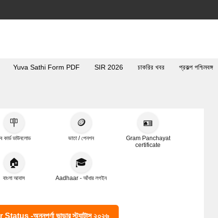
Yuva Sathi Form PDF
SIR 2026
চাকরির খবর
প্রকল্প পশ্চিমবঙ্গ
🪧
🪙
🪪
ব কার্ড ডাউনলোড
ভাতা / পেনশন
Gram Panchayat
certificate
🏠
🎓
বাংলা আবাস
Aadhaar - আঁধার লগইন
s -অন্নপূর্ণা ভান্ডার স্ট্যাটাস ২০২৬