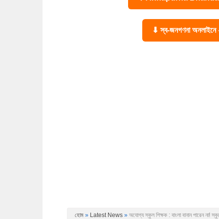
⬇ স্ব-জনগণনা অনলাইন
হোম
»
Latest News
»
অযোগ্য স্কুল শিক্ষক : বাংলা বানান পারেন না! স্