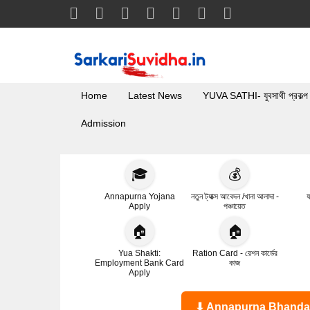
Home
Latest News
YUVA SATHI- যুবসাথী প্রকল্প
Admission
🎓
💰
Annapurna Yojana
নতুন ট্যাক্স আবেদন /খানা আলাদা -
য
Apply
পঞ্চায়েত
🏠
🏠
Yua Shakti:
Ration Card - রেশন কার্ডের
Employment Bank Card
কাজ
Apply
⬇ Annapurna Bhandar Statu