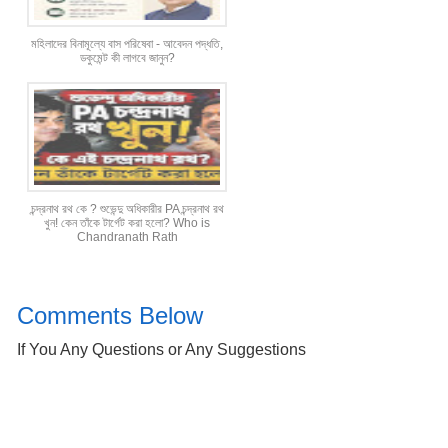
মহিলাদের বিনামূল্যে বাস পরিষেবা - আবেদন পদ্ধতি,
ডকুমেন্ট কী লাগবে জানুন?
চন্দ্রনাথ রথ কে ? শুভেন্দু অধিকারীর PA চন্দ্রনাথ রথ
খুন! কেন তাঁকে টার্গেট করা হলো? Who is
Chandranath Rath
Comments Below
If You Any Questions or Any Suggestions