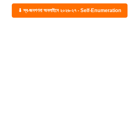
⬇ স্ব-জনগণনা অনলাইনে ২০২৬-২৭ - Self-Enumeration