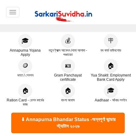
Toggle navigation
🎓
💰
🪧
Annapurna Yojana
নতুন ট্যাক্স আবেদন /খানা আলাদা -
যব কার্ড ডাউনলোড
Apply
পঞ্চায়েত
🪙
🪪
🏠
ভাতা / পেনশন
Gram Panchayat
Yua Shakti: Employment
certificate
Bank Card Apply
🏠
🏠
🎓
Ration Card - রেশন কার্ডের
বাংলা আবাস
Aadhaar - আঁধার লগইন
কাজ
⬇ Annapurna Bhandar Status -অন্নপূর্ণা ভান্ডার
স্ট্যাটাস ২০২৬