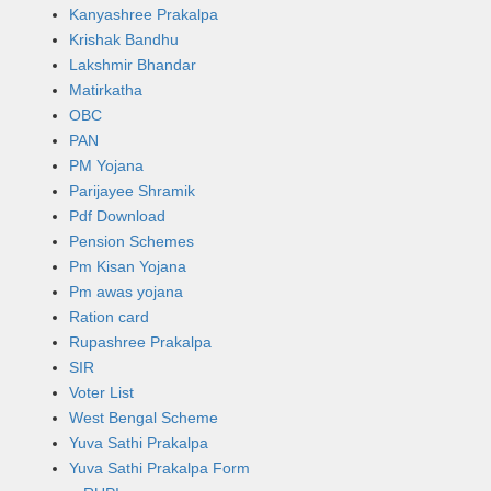
Kanyashree Prakalpa
Krishak Bandhu
Lakshmir Bhandar
Matirkatha
OBC
PAN
PM Yojana
Parijayee Shramik
Pdf Download
Pension Schemes
Pm Kisan Yojana
Pm awas yojana
Ration card
Rupashree Prakalpa
SIR
Voter List
West Bengal Scheme
Yuva Sathi Prakalpa
Yuva Sathi Prakalpa Form