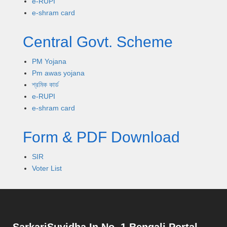
e-RUPI
e-shram card
Central Govt. Scheme
PM Yojana
Pm awas yojana
শ্রমিক কার্ড
e-RUPI
e-shram card
Form & PDF Download
SIR
Voter List