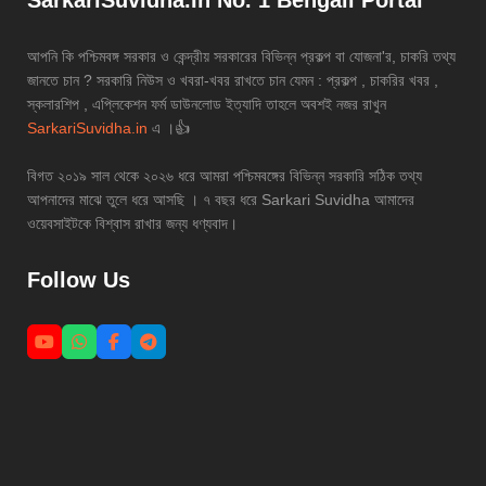
SarkariSuvidha.In No. 1 Bengali Portal
আপনি কি পশ্চিমবঙ্গ সরকার ও কেন্দ্রীয় সরকারের বিভিন্ন প্রকল্প বা যোজনা'র, চাকরি তথ্য
জানতে চান ? সরকারি নিউস ও খবরা-খবর রাখতে চান যেমন : প্রকল্প , চাকরির খবর ,
স্কলারশিপ , এপ্লিকেশন ফর্ম ডাউনলোড ইত্যাদি তাহলে অবশই নজর রাখুন
SarkariSuvidha.in
এ ।👍
বিগত ২০১৯ সাল থেকে ২০২৬ ধরে আমরা পশ্চিমবঙ্গের বিভিন্ন সরকারি সঠিক তথ্য
আপনাদের মাঝে তুলে ধরে আসছি । ৭ বছর ধরে Sarkari Suvidha আমাদের
ওয়েবসাইটকে বিশ্বাস রাখার জন্য ধণ্যবাদ।
Follow Us