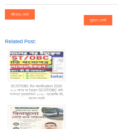
নবীনতর পোস্ট
পুরাতন পোস্ট
Related Post:
SC/ST/OBC Re-Verification 2026:
২০১১ সালের পর ইস্যুকৃত SC/ST/OBC জাতি
শংসাপত্র পুনঃযাচাইকরণ ২০২৬ - প্রয়োজনীয় নথি,
আবেদন পদ্ধতি