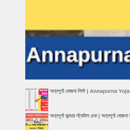
অন্নপূর্ণা যোজনা লিস্ট | Annapurna Y
অন্নপূর্ণা ভান্ডার স্ট্যাটাস চেক | অন্