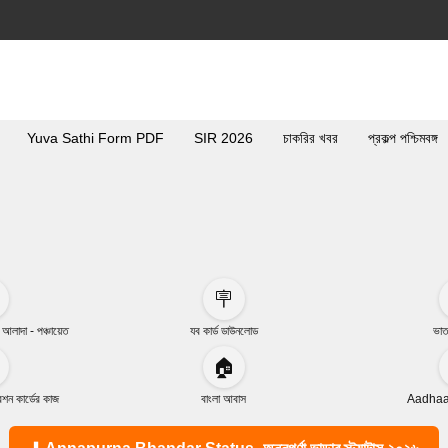
Yuva Sathi Form PDF
SIR 2026
চাকরির খবর
প্রকল্প পশ্চিমবঙ্গ
🪧
া আলাদা - পঞ্চায়েত
যব কার্ড ডাউনলোড
ভাত
🏠
ন কার্ডের কাজ
বাংলা আবাস
Aadhaar