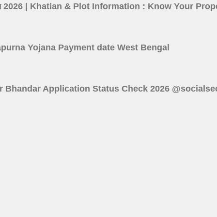
তথ্য দেখুন 2026 | Khatian & Plot Information : Know Your P
বে? Annapurna Yojana Payment date West Bengal
 : Lakshmir Bhandar Application Status Check 2026 @socials