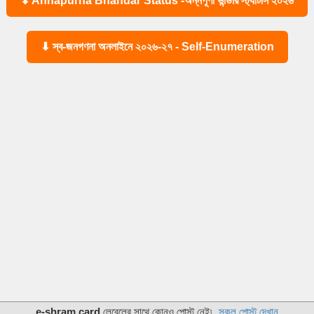
⬇ Annapurna Bhandar Status -অন্নপূর্ণা ভান্ডার স্ট্যাটাস ২০২৬
⬇ স্ব-জনগণনা অনলাইনে ২০২৬-২৭ - Self-Enumeration
e-shram card
লেবেলের সাথে কোনও পোস্ট নেই৷
সকল পোস্ট দেখান