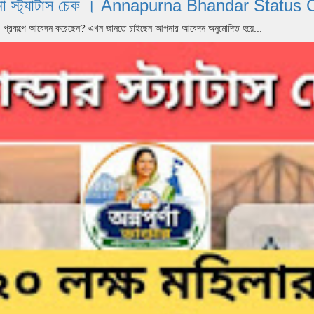
পূর্ণা যোজনা স্ট্যাটাস চেক । Annapurna Bhandar S
dar) প্রকল্পে আবেদন করেছেন? এখন জানতে চাইছেন আপনার আবেদন অনুমোদিত হয়ে...