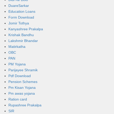
DuareSarkar
Education Loans
Form Download
Jomir Tothya
Kanyashree Prakalpa
Krishak Bandhu
Lakshmir Bhandar
Matirkatha
OBC
PAN
PM Yojana
Parijayee Shramik
Pdf Download
Pension Schemes
Pm Kisan Yojana
Pm awas yojana
Ration card
Rupashree Prakalpa
SIR