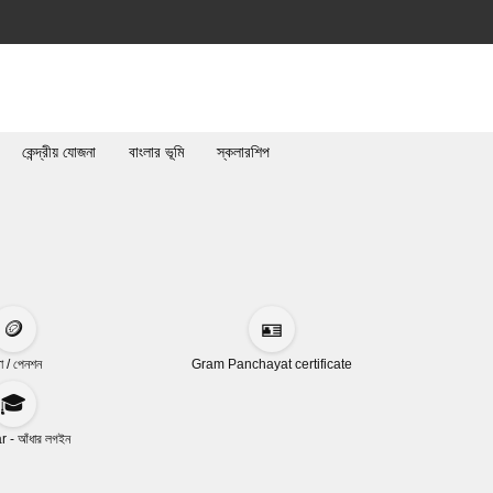
কেন্দ্রীয় যোজনা
বাংলার ভূমি
স্কলারশিপ
🪙
🪪
া / পেনশন
Gram Panchayat certificate
🎓
 - আঁধার লগইন