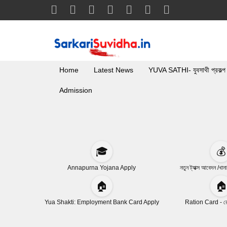
Home
Latest News
YUVA SATHI- যুবসাথী প্রকল্প
Admission
🎓
💰
Annapurna Yojana Apply
নতুন ট্যাক্স আবেদন /খান
🏠
🏠
Yua Shakti: Employment Bank Card Apply
Ration Card - রেশ