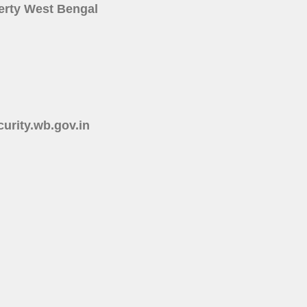
roperty West Bengal
ecurity.wb.gov.in