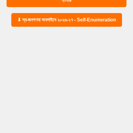
২০২৬
⬇ স্ব-জনগণনা অনলাইনে ২০২৬-২৭ - Self-Enumeration