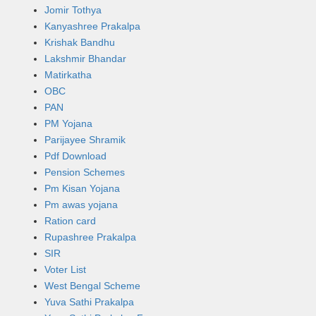
Jomir Tothya
Kanyashree Prakalpa
Krishak Bandhu
Lakshmir Bhandar
Matirkatha
OBC
PAN
PM Yojana
Parijayee Shramik
Pdf Download
Pension Schemes
Pm Kisan Yojana
Pm awas yojana
Ration card
Rupashree Prakalpa
SIR
Voter List
West Bengal Scheme
Yuva Sathi Prakalpa