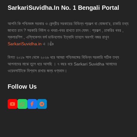
SarkariSuvidha.In No. 1 Bengali Portal
আপনি কি পশ্চিমবঙ্গ সরকার ও কেন্দ্রীয় সরকারের বিভিন্ন প্রকল্প বা যোজনা'র, চাকরি তথ্য
জানতে চান ? সরকারি নিউস ও খবরা-খবর রাখতে চান যেমন : প্রকল্প , চাকরির খবর ,
স্কলারশিপ , এপ্লিকেশন ফর্ম ডাউনলোড ইত্যাদি তাহলে অবশই নজর রাখুন
SarkariSuvidha.in
এ ।👍
বিগত ২০১৯ সাল থেকে ২০২৬ ধরে আমরা পশ্চিমবঙ্গের বিভিন্ন সরকারি সঠিক তথ্য
আপনাদের মাঝে তুলে ধরে আসছি । ৭ বছর ধরে Sarkari Suvidha আমাদের
ওয়েবসাইটকে বিশ্বাস রাখার জন্য ধণ্যবাদ।
Follow Us