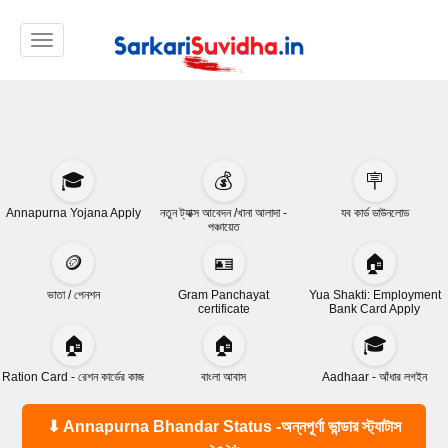
Toggle navigation
🎓
💰
🪧
Annapurna Yojana Apply
নতুন ট্যাক্স আবেদন /খানা আলাদা -
যব কার্ড ডাউনলোড
পঞ্চায়েত
🪙
🪪
🏠
ভাতা / পেনশন
Gram Panchayat
Yua Shakti: Employment
certificate
Bank Card Apply
🏠
🏠
🎓
Ration Card - রেশন কার্ডের কাজ
বাংলা আবাস
Aadhaar - আঁধার লগইন
⬇ Annapurna Bhandar Status -অন্নপূর্ণা ভান্ডার স্ট্যাটাস