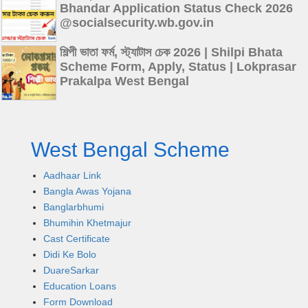
Bhandar Application Status Check 2026
@socialsecurity.wb.gov.in
শিল্পী ভাতা ফর্ম, স্ট্যাটাস চেক 2026 | Shilpi Bhata
Scheme Form, Apply, Status | Lokprasar
Prakalpa West Bengal
West Bengal Scheme
Aadhaar Link
Bangla Awas Yojana
Banglarbhumi
Bhumihin Khetmajur
Cast Certificate
Didi Ke Bolo
DuareSarkar
Education Loans
Form Download