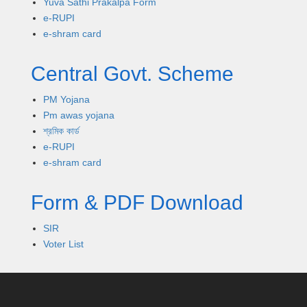
Yuva Sathi Prakalpa Form
e-RUPI
e-shram card
Central Govt. Scheme
PM Yojana
Pm awas yojana
শ্রমিক কার্ড
e-RUPI
e-shram card
Form & PDF Download
SIR
Voter List