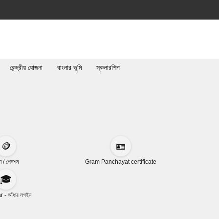
কেন্দ্রীয় যোজনা
বাংলার ভূমি
স্কলারশিপ
🪙
🪪
া / পেনশন
Gram Panchayat certificate
🎓
 - আঁধার লগইন