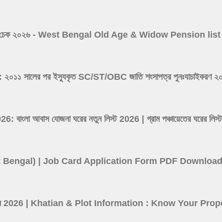
 ভাতা লিস্ট চেক ২০২৬ - West Bengal Old Age & Widow Pension l
সালের পর ইস্যুকৃত SC/ST/OBC জাতি শংসাপত্র পুনঃযাচাইকরণ ২০২৬ -
ংলা আবাস যোজনা ঘরের নতুন লিস্ট 2026 | গ্রাম পঞ্চায়েতের ঘর
(West Bengal) | Job Card Application Form PDF Downloa
তথ্য দেখুন 2026 | Khatian & Plot Information : Know Your P