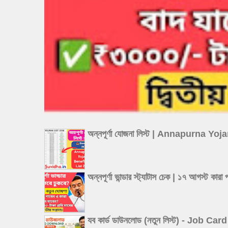
অন্নপূর্ণা যোজনা লিস্ট | Annapurna Y
অন্নপূর্ণা ভান্ডার স্ট্যাটাস চেক | ১৭
যব কার্ড ডাউনলোড (নতুন লিস্ট) - Job