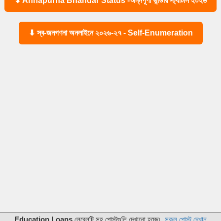
⬇ Annapurna Bhandar Status -অন্নপূর্ণা ভান্ডার স্ট্যাটাস ২০২৬
⬇ স্ব-জনগণনা অনলাইনে ২০২৬-২৭ - Self-Enumeration
Education Loans
লেবেলটি সহ পোস্টগুলি দেখানো হচ্ছে৷
সকল পোস্ট দেখান