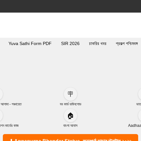
Yuva Sathi Form PDF
SIR 2026
চাকরির খবর
প্রকল্প পশ্চিমবঙ্গ
🪧
া আলাদা - পঞ্চায়েত
যব কার্ড ডাউনলোড
ভাত
🏠
ন কার্ডের কাজ
বাংলা আবাস
Aadhaar