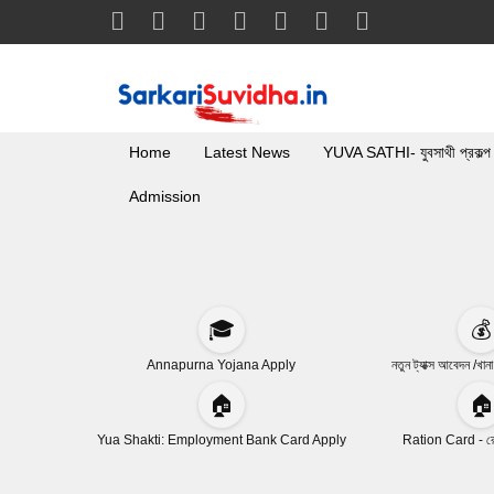
Home
Latest News
YUVA SATHI- যুবসাথী প্রকল্প
Admission
🎓
💰
Annapurna Yojana Apply
নতুন ট্যাক্স আবেদন /খান
🏠
🏠
Yua Shakti: Employment Bank Card Apply
Ration Card - রেশ