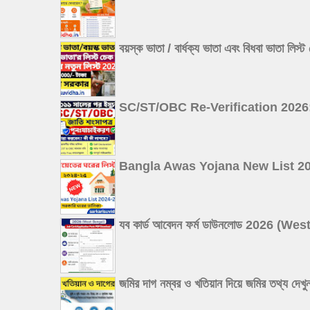
বয়স্ক ভাতা / বার্ধক্য ভাতা এবং বিধবা
SC/ST/OBC Re-Verification 2026: ২০১১ 
Bangla Awas Yojana New List 2026: বা
যব কার্ড আবেদন ফর্ম ডাউনলোড 2026 
জমির দাগ নম্বর ও খতিয়ান দিয়ে জমির 