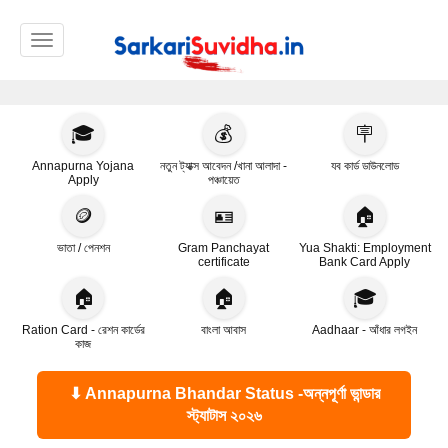
Toggle navigation
🎓
💰
🪧
Annapurna Yojana
নতুন ট্যাক্স আবেদন /খানা আলাদা -
যব কার্ড ডাউনলোড
Apply
পঞ্চায়েত
🪙
🪪
🏠
ভাতা / পেনশন
Gram Panchayat
Yua Shakti: Employment
certificate
Bank Card Apply
🏠
🏠
🎓
Ration Card - রেশন কার্ডের
বাংলা আবাস
Aadhaar - আঁধার লগইন
কাজ
⬇ Annapurna Bhandar Status -অন্নপূর্ণা ভান্ডার
স্ট্যাটাস ২০২৬