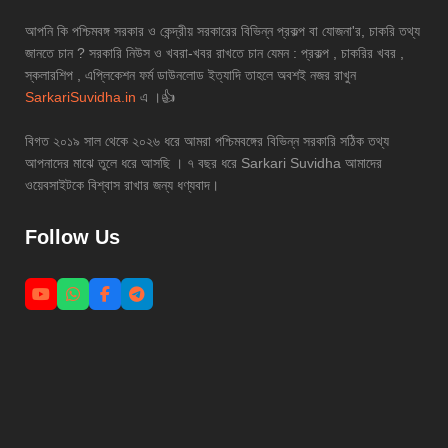
আপনি কি পশ্চিমবঙ্গ সরকার ও কেন্দ্রীয় সরকারের বিভিন্ন প্রকল্প বা যোজনা'র, চাকরি তথ্য
জানতে চান ? সরকারি নিউস ও খবরা-খবর রাখতে চান যেমন : প্রকল্প , চাকরির খবর ,
স্কলারশিপ , এপ্লিকেশন ফর্ম ডাউনলোড ইত্যাদি তাহলে অবশই নজর রাখুন
SarkariSuvidha.in
এ ।👍
বিগত ২০১৯ সাল থেকে ২০২৬ ধরে আমরা পশ্চিমবঙ্গের বিভিন্ন সরকারি সঠিক তথ্য
আপনাদের মাঝে তুলে ধরে আসছি । ৭ বছর ধরে Sarkari Suvidha আমাদের
ওয়েবসাইটকে বিশ্বাস রাখার জন্য ধণ্যবাদ।
Follow Us