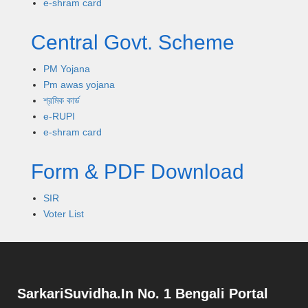
e-shram card
Central Govt. Scheme
PM Yojana
Pm awas yojana
শ্রমিক কার্ড
e-RUPI
e-shram card
Form & PDF Download
SIR
Voter List
SarkariSuvidha.In No. 1 Bengali Portal