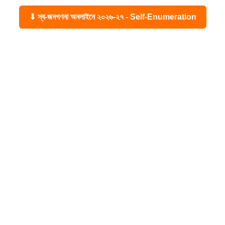
⬇ স্ব-জনগণনা অনলাইনে ২০২৬-২৭ - Self-Enumeration