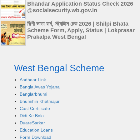
Bhandar Application Status Check 2026
@socialsecurity.wb.gov.in
শিল্পী ভাতা ফর্ম, স্ট্যাটাস চেক 2026 | Shilpi Bhata
Scheme Form, Apply, Status | Lokprasar
Prakalpa West Bengal
West Bengal Scheme
Aadhaar Link
Bangla Awas Yojana
Banglarbhumi
Bhumihin Khetmajur
Cast Certificate
Didi Ke Bolo
DuareSarkar
Education Loans
Form Download