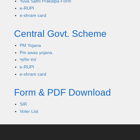
Yuva Sathi Prakalpa Form
e-RUPI
e-shram card
Central Govt. Scheme
PM Yojana
Pm awas yojana
শ্রমিক কার্ড
e-RUPI
e-shram card
Form & PDF Download
SIR
Voter List