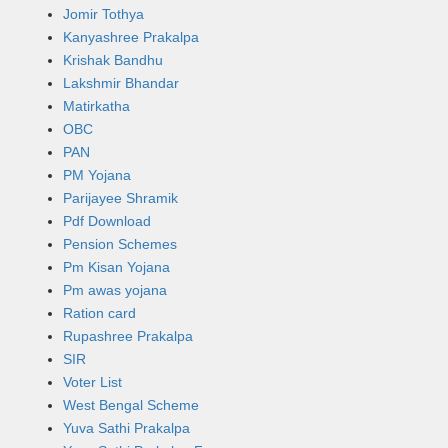
Jomir Tothya
Kanyashree Prakalpa
Krishak Bandhu
Lakshmir Bhandar
Matirkatha
OBC
PAN
PM Yojana
Parijayee Shramik
Pdf Download
Pension Schemes
Pm Kisan Yojana
Pm awas yojana
Ration card
Rupashree Prakalpa
SIR
Voter List
West Bengal Scheme
Yuva Sathi Prakalpa