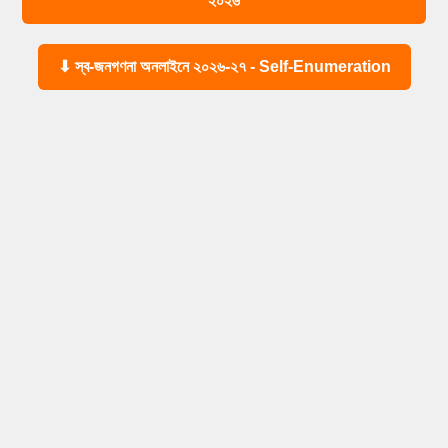
২০২৬
⬇ স্ব-জনগণনা অনলাইনে ২০২৬-২৭ - Self-Enumeration