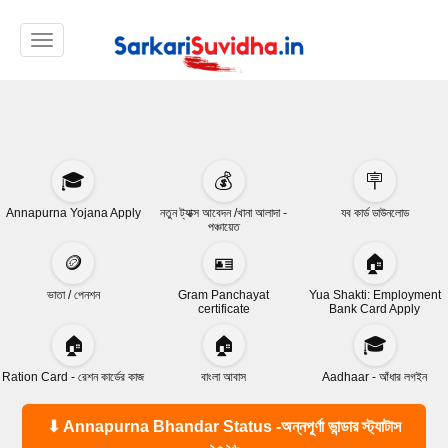
Toggle navigation
🎓
💰
🪧
Annapurna Yojana Apply
নতুন ট্যাক্স আবেদন /খানা আলাদা -
যব কার্ড ডাউনলোড
পঞ্চায়েত
🪙
🪪
🏠
ভাতা / পেনশন
Gram Panchayat
Yua Shakti: Employment
certificate
Bank Card Apply
🏠
🏠
🎓
Ration Card - রেশন কার্ডের কাজ
বাংলা আবাস
Aadhaar - আঁধার লগইন
⬇ Annapurna Bhandar Status -অন্নপূর্ণা ভান্ডার স্ট্যাটাস