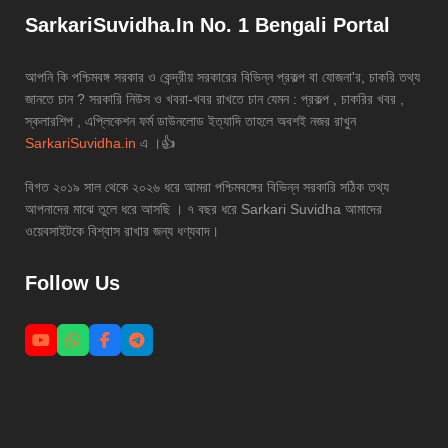
SarkariSuvidha.In No. 1 Bengali Portal
আপনি কি পশ্চিমবঙ্গ সরকার ও কেন্দ্রীয় সরকারের বিভিন্ন প্রকল্প বা যোজনা'র, চাকরি তথ্য
জানতে চান ? সরকারি নিউস ও খবরা-খবর রাখতে চান যেমন : প্রকল্প , চাকরির খবর ,
স্কলারশিপ , এপ্লিকেশন ফর্ম ডাউনলোড ইত্যাদি তাহলে অবশই নজর রাখুন
SarkariSuvidha.in
এ ।👍
বিগত ২০১৯ সাল থেকে ২০২৬ ধরে আমরা পশ্চিমবঙ্গের বিভিন্ন সরকারি সঠিক তথ্য
আপনাদের মাঝে তুলে ধরে আসছি । ৭ বছর ধরে Sarkari Suvidha আমাদের
ওয়েবসাইটকে বিশ্বাস রাখার জন্য ধণ্যবাদ।
Follow Us