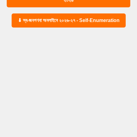
২০২৬
⬇ স্ব-জনগণনা অনলাইনে ২০২৬-২৭ - Self-Enumeration