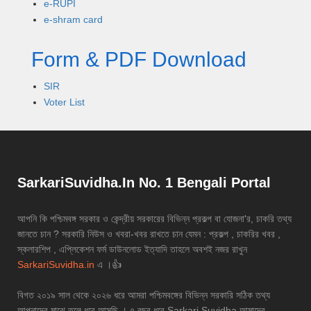
e-RUPI
e-shram card
Form & PDF Download
SIR
Voter List
SarkariSuvidha.In No. 1 Bengali Portal
আপনি কি পশ্চিমবঙ্গ সরকার ও কেন্দ্রীয় সরকারের বিভিন্ন প্রকল্প বা যোজনা'র, চাকরি তথ্য
জানতে চান ? সরকারি নিউস ও খবরা-খবর রাখতে চান যেমন : প্রকল্প , চাকরির খবর ,
স্কলারশিপ , এপ্লিকেশন ফর্ম ডাউনলোড ইত্যাদি তাহলে অবশই নজর রাখুন
SarkariSuvidha.in
এ ।👍
বিগত ২০১৯ সাল থেকে ২০২৬ ধরে আমরা পশ্চিমবঙ্গের বিভিন্ন সরকারি সঠিক তথ্য
আপনাদের মাঝে তুলে ধরে আসছি । ৭ বছর ধরে Sarkari Suvidha আমাদের