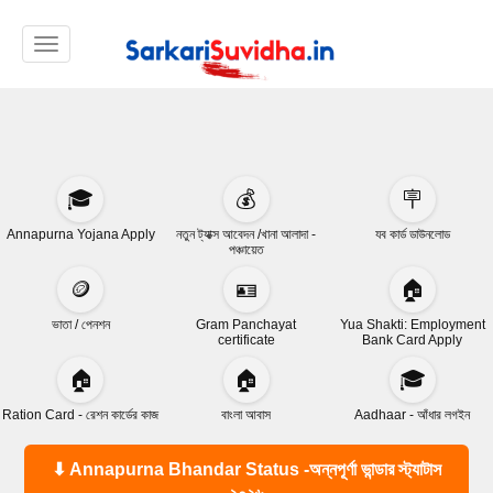
Toggle navigation
🎓
💰
🪧
Annapurna Yojana Apply
নতুন ট্যাক্স আবেদন /খানা আলাদা -
যব কার্ড ডাউনলোড
পঞ্চায়েত
🪙
🪪
🏠
ভাতা / পেনশন
Gram Panchayat
Yua Shakti: Employment
certificate
Bank Card Apply
🏠
🏠
🎓
Ration Card - রেশন কার্ডের কাজ
বাংলা আবাস
Aadhaar - আঁধার লগইন
⬇ Annapurna Bhandar Status -অন্নপূর্ণা ভান্ডার স্ট্যাটাস