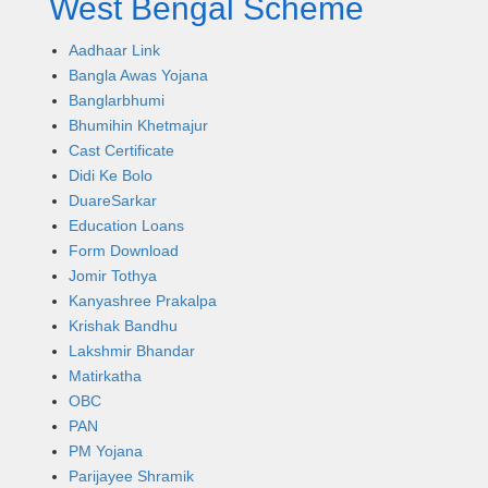
West Bengal Scheme
Aadhaar Link
Bangla Awas Yojana
Banglarbhumi
Bhumihin Khetmajur
Cast Certificate
Didi Ke Bolo
DuareSarkar
Education Loans
Form Download
Jomir Tothya
Kanyashree Prakalpa
Krishak Bandhu
Lakshmir Bhandar
Matirkatha
OBC
PAN
PM Yojana
Parijayee Shramik