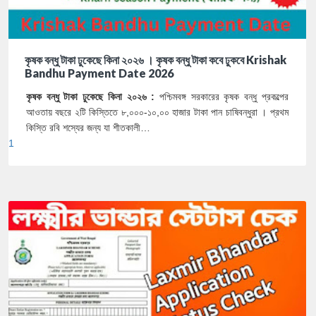
কৃষক বন্ধু টাকা ঢুকেছে কিনা ২০২৬ । কৃষক বন্ধু টাকা কবে ঢুকবে Krishak
Bandhu Payment Date 2026
কৃষক বন্ধু টাকা ঢুকেছে কিনা ২০২৬ :
পশ্চিমবঙ্গ সরকারের কৃষক বন্ধু প্রকল্পের
আওতায় বছরে ২টি কিস্তিতে ৮,০০০-১০,০০ হাজার টাকা পান চাষিবন্ধুরা । প্রথম
কিস্তি রবি শস্যের জন্য যা শীতকালী…
1