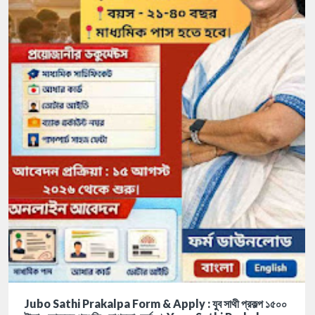
Jubo Sathi Prakalpa Form & Apply : যুব সাথী প্রকল্প ১৫০০