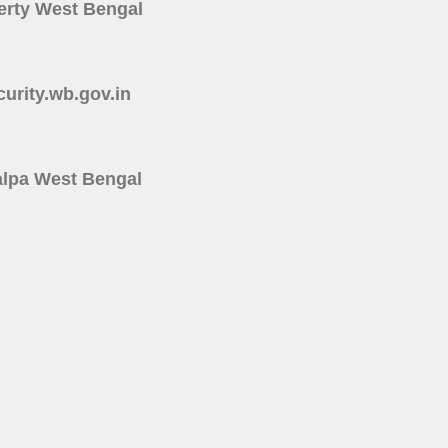
roperty West Bengal
ecurity.wb.gov.in
rakalpa West Bengal