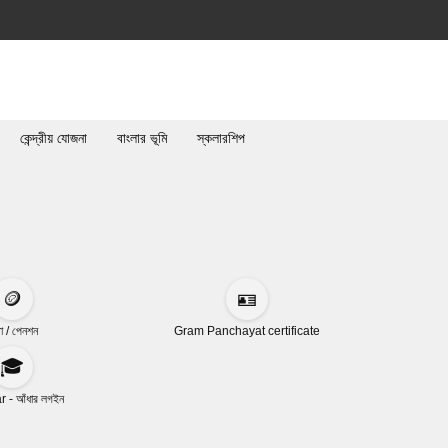
কেন্দ্রীয় যোজনা
বাংলার ভূমি
স্কলারশিপ
🪙
🪪
া / পেনশন
Gram Panchayat certificate
🎓
 - আঁধার লগইন