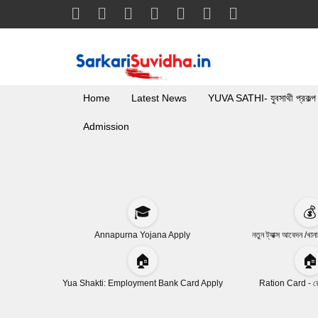
Home
Latest News
YUVA SATHI- যুবসাথী প্রকল্প
Admission
🎓
💰
Annapurna Yojana Apply
নতুন ট্যাক্স আবেদন /খান
🏠
🏠
Yua Shakti: Employment Bank Card Apply
Ration Card - রেশ