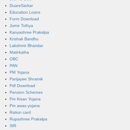
DuareSarkar
Education Loans
Form Download
Jomir Tothya
Kanyashree Prakalpa
Krishak Bandhu
Lakshmir Bhandar
Matirkatha
OBC
PAN
PM Yojana
Parijayee Shramik
Pdf Download
Pension Schemes
Pm Kisan Yojana
Pm awas yojana
Ration card
Rupashree Prakalpa
SIR