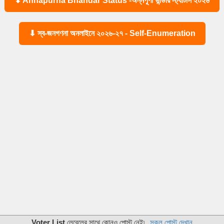
⬇ Annapurna Bhandar Status -অন্নপূর্ণা ভান্ডার স্ট্যাটাস ২০২৬
⬇ স্ব-জনগণনা অনলাইনে ২০২৬-২৭ - Self-Enumeration
Voter List
লেবেলের সাথে কোনও পোস্ট নেই৷
সকল পোস্ট দেখান