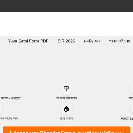
Yuva Sathi Form PDF
SIR 2026
চাকরির খবর
প্রকল্প পশ্চিমবঙ্গ
🪧
া আলাদা - পঞ্চায়েত
যব কার্ড ডাউনলোড
ভাত
🏠
ন কার্ডের কাজ
বাংলা আবাস
Aadhaar