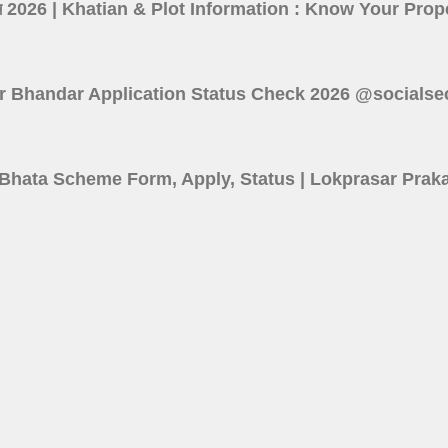
তথ্য দেখুন 2026 | Khatian & Plot Information : Know Your P
 : Lakshmir Bhandar Application Status Check 2026 @socials
6 | Shilpi Bhata Scheme Form, Apply, Status | Lokprasar P