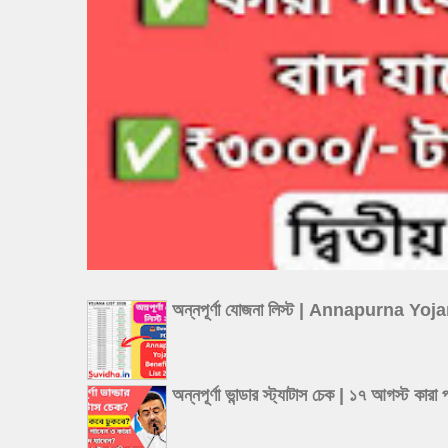
অন্নপূর্ণা যোজনা লিস্ট | Annapurna Y
অন্নপূর্ণা ভান্ডার স্ট্যাটাস চেক | ১৭