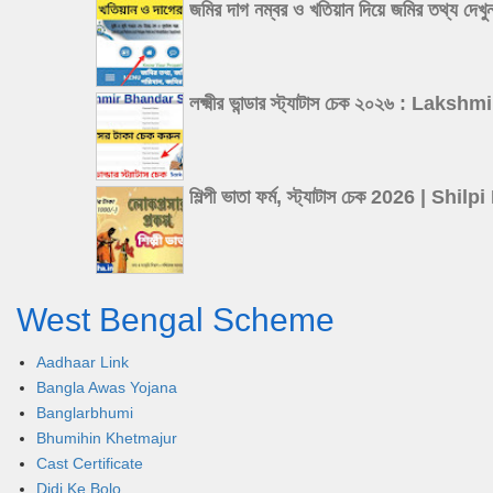
জমির দাগ নম্বর ও খতিয়ান দিয়ে জমির 
লক্ষ্মীর ভান্ডার স্ট্যাটাস চেক ২০২৬
শিল্পী ভাতা ফর্ম, স্ট্যাটাস চেক 202
West Bengal Scheme
Aadhaar Link
Bangla Awas Yojana
Banglarbhumi
Bhumihin Khetmajur
Cast Certificate
Didi Ke Bolo