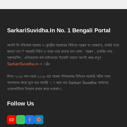
SarkariSuvidha.In No. 1 Bengali Portal
আপনি কি পশ্চিমবঙ্গ সরকার ও কেন্দ্রীয় সরকারের বিভিন্ন প্রকল্প বা যোজনা'র, চাকরি তথ্য
জানতে চান ? সরকারি নিউস ও খবরা-খবর রাখতে চান যেমন : প্রকল্প , চাকরির খবর ,
স্কলারশিপ , এপ্লিকেশন ফর্ম ডাউনলোড ইত্যাদি তাহলে অবশই নজর রাখুন
SarkariSuvidha.in
এ ।👍
বিগত ২০১৯ সাল থেকে ২০২৬ ধরে আমরা পশ্চিমবঙ্গের বিভিন্ন সরকারি সঠিক তথ্য
আপনাদের মাঝে তুলে ধরে আসছি । ৭ বছর ধরে Sarkari Suvidha আমাদের
ওয়েবসাইটকে বিশ্বাস রাখার জন্য ধণ্যবাদ।
Follow Us