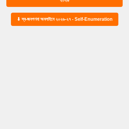
২০২৬
⬇ স্ব-জনগণনা অনলাইনে ২০২৬-২৭ - Self-Enumeration