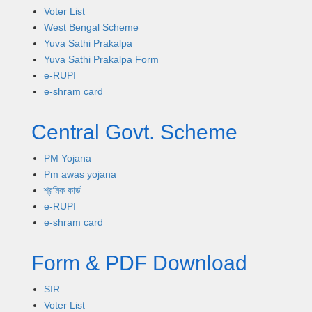
Voter List
West Bengal Scheme
Yuva Sathi Prakalpa
Yuva Sathi Prakalpa Form
e-RUPI
e-shram card
Central Govt. Scheme
PM Yojana
Pm awas yojana
শ্রমিক কার্ড
e-RUPI
e-shram card
Form & PDF Download
SIR
Voter List