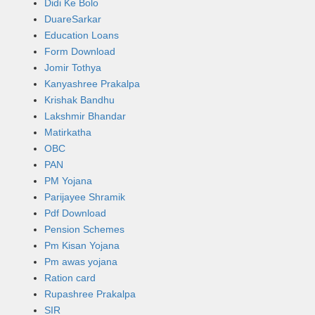
Didi Ke Bolo
DuareSarkar
Education Loans
Form Download
Jomir Tothya
Kanyashree Prakalpa
Krishak Bandhu
Lakshmir Bhandar
Matirkatha
OBC
PAN
PM Yojana
Parijayee Shramik
Pdf Download
Pension Schemes
Pm Kisan Yojana
Pm awas yojana
Ration card
Rupashree Prakalpa
SIR