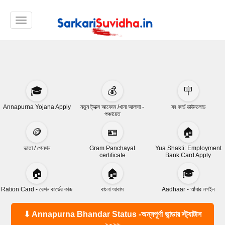
Toggle navigation
🎓
💰
🪧
Annapurna Yojana Apply
নতুন ট্যাক্স আবেদন /খানা আলাদা -
যব কার্ড ডাউনলোড
পঞ্চায়েত
🪙
🪪
🏠
ভাতা / পেনশন
Gram Panchayat
Yua Shakti: Employment
certificate
Bank Card Apply
🏠
🏠
🎓
Ration Card - রেশন কার্ডের কাজ
বাংলা আবাস
Aadhaar - আঁধার লগইন
⬇ Annapurna Bhandar Status -অন্নপূর্ণা ভান্ডার স্ট্যাটাস