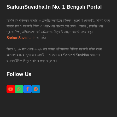
SarkariSuvidha.In No. 1 Bengali Portal
আপনি কি পশ্চিমবঙ্গ সরকার ও কেন্দ্রীয় সরকারের বিভিন্ন প্রকল্প বা যোজনা'র, চাকরি তথ্য
জানতে চান ? সরকারি নিউস ও খবরা-খবর রাখতে চান যেমন : প্রকল্প , চাকরির খবর ,
স্কলারশিপ , এপ্লিকেশন ফর্ম ডাউনলোড ইত্যাদি তাহলে অবশই নজর রাখুন
SarkariSuvidha.in
এ ।👍
বিগত ২০১৯ সাল থেকে ২০২৬ ধরে আমরা পশ্চিমবঙ্গের বিভিন্ন সরকারি সঠিক তথ্য
আপনাদের মাঝে তুলে ধরে আসছি । ৭ বছর ধরে Sarkari Suvidha আমাদের
ওয়েবসাইটকে বিশ্বাস রাখার জন্য ধণ্যবাদ।
Follow Us