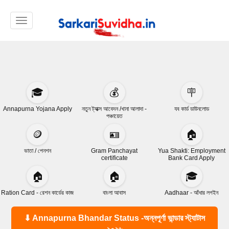
Toggle navigation
🎓
💰
🪧
Annapurna Yojana Apply
নতুন ট্যাক্স আবেদন /খানা আলাদা -
যব কার্ড ডাউনলোড
পঞ্চায়েত
🪙
🪪
🏠
ভাতা / পেনশন
Gram Panchayat
Yua Shakti: Employment
certificate
Bank Card Apply
🏠
🏠
🎓
Ration Card - রেশন কার্ডের কাজ
বাংলা আবাস
Aadhaar - আঁধার লগইন
⬇ Annapurna Bhandar Status -অন্নপূর্ণা ভান্ডার স্ট্যাটাস