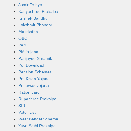
Jomir Tothya
Kanyashree Prakalpa
Krishak Bandhu
Lakshmir Bhandar
Matirkatha
OBC
PAN
PM Yojana
Parijayee Shramik
Pdf Download
Pension Schemes
Pm Kisan Yojana
Pm awas yojana
Ration card
Rupashree Prakalpa
SIR
Voter List
West Bengal Scheme
Yuva Sathi Prakalpa