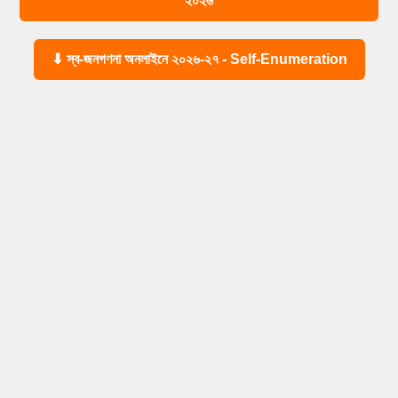
২০২৬
⬇ স্ব-জনগণনা অনলাইনে ২০২৬-২৭ - Self-Enumeration