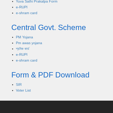
Yuva Sathi Prakalpa Form
e-RUPI
e-shram card
Central Govt. Scheme
PM Yojana
Pm awas yojana
শ্রমিক কার্ড
e-RUPI
e-shram card
Form & PDF Download
SIR
Voter List